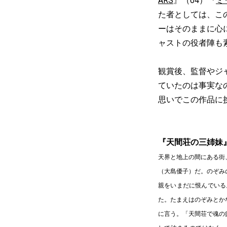
ARS
』（04）『
ミ
た者としては、こ
ーはそのままに心
ャストの役者陣も
観賞後、監督やジ
ていたのは事実な
思いでこの作品に
『天間荘の三姉妹
天界と地上の間にある街
（大島優子）だ。のぞみ
親をいまだに恨んでいる
た。たまえはのぞみとか
に言う。「天間荘で魂の