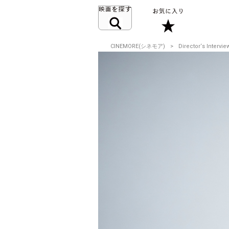
CINEMORE(シネモア)
Director‘s Intervie