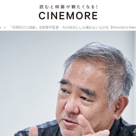
w
『天間荘の三姉妹』北村龍平監督 今の自分にしか撮れないものを【Director’s Intervie