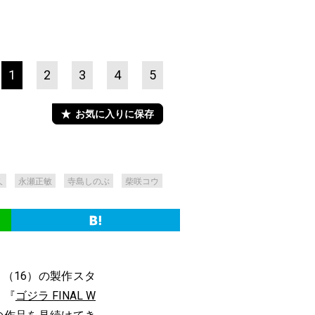
1
2
3
4
5
お気に入りに保存
久
永瀬正敏
寺島しのぶ
柴咲コウ
』（16）の製作スタ
）『
ゴジラ FINAL W