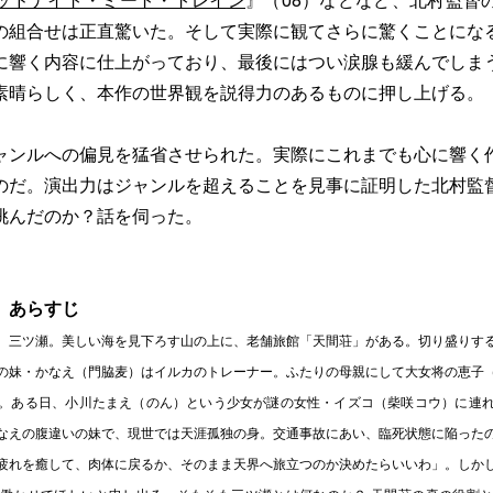
ッドナイト・ミート・トレイン
』（08）などなど、北村監督
の組合せは正直驚いた。そして実際に観てさらに驚くことにな
に響く内容に仕上がっており、最後にはつい涙腺も緩んでしま
素晴らしく、本作の世界観を説得力のあるものに押し上げる。
ャンルへの偏見を猛省させられた。実際にこれまでも心に響く
のだ。演出力はジャンルを超えることを見事に証明した北村監
挑んだのか？話を伺った。
』あらすじ
、三ツ瀬。美しい海を見下ろす山の上に、老舗旅館「天間荘」がある。切り盛りす
の妹・かなえ（門脇麦）はイルカのトレーナー。ふたりの母親にして大女将の恵子
。ある日、小川たまえ（のん）という少女が謎の女性・イズコ（柴咲コウ）に連
なえの腹違いの妹で、現世では天涯孤独の身。交通事故にあい、臨死状態に陥った
疲れを癒して、肉体に戻るか、そのまま天界へ旅立つのか決めたらいいわ」。しか