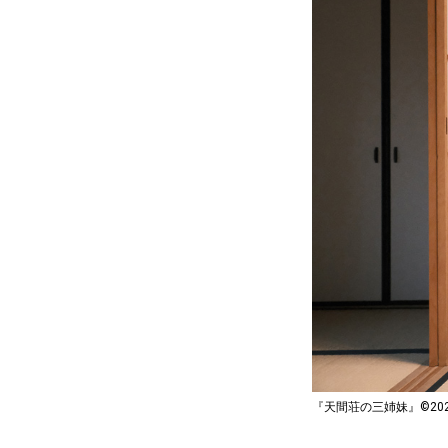
『天間荘の三姉妹』©20