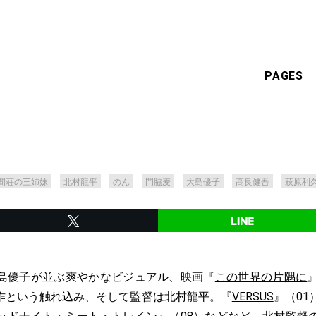
PAGES
間荘の三姉妹
北村龍平
のん
門脇麦
大島優子
高良健吾
萩原利
島優子が並ぶ爽やかなビジュアル、映画『
この世界の片隅に
作という触れ込み、そして監督は北村龍平。『
VERSUS
』（01