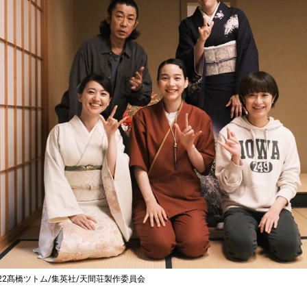
22髙橋ツトム/集英社/天間荘製作委員会