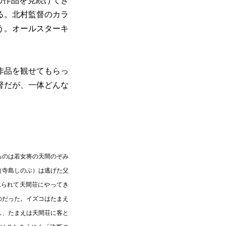
の作品を見続けてき
る。北村監督のカラ
う。オールスターキ
作品を観せてもらっ
督だが、一体どんな
るのは若女将の天間のぞみ
（寺島しのぶ）は逃げた父
れられて天間荘にやってき
のだった。イズコはたまえ
し、たまえは天間荘に客と