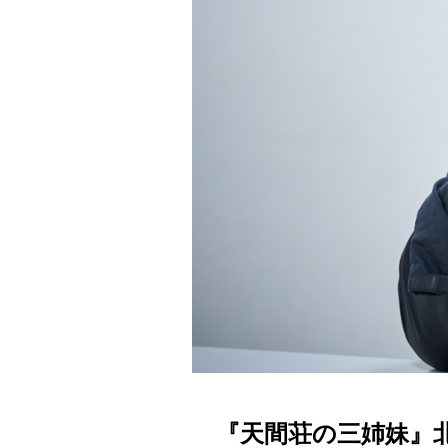
『天間荘の三姉妹』北村