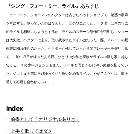
『シング・フォー・ミー、ライル』あらすじ
ニューヨーク。ショーマンのヘクターは古びたペットショップで、魅惑の歌声
を耳にする。歌っていたのはなんと、一匹のワニだった。ヘクターはそのワニ
のライルを相棒にしようとするが、ライルのステージ恐怖症が判明し、ショー
は大失敗。ヘクターは去り、取り残されたライルはたった一匹、アパートの屋
根裏に隠れ住むのだった。ヘクターが残していった音楽プレーヤーを握りしめ
て…。長い月日が経ったある日、ひとりの少年と家族がライルの潜む家に越し
てくる。その少年ジョシュもまた、ライルと同じく心に深い孤独を抱えてい
た。ジョシュを前に再びゆっくりと歌い始めるライル。やがてふたりは、歌を
通して心通じ合わせていく……。
Index
前提として「オリジナルありき」
上手く歌ってはダメ