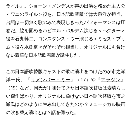
ライル』。ショーン・メンデスが声の出演を務めた主人公
＜ワニのライル＞役を、日本語吹替版では大泉洋が担当。
台詞は一切無く歌のみで表現しきったパフォーマンスは圧
巻だ。脇を固めるハビエル・バルデム演じる＜ヘクター＞
役を石丸幹二、コンスタンス・ウー演じる＜ミセス・プリ
ム＞役を水樹奈々がそれぞれ担当し、オリジナルにも負け
ない豪華な日本語吹替版が誕生した。
この日本語吹替版キャストの歌に演出をつけたのが市之瀬
洋一氏。『
リメンバー・ミー
』（17）や『
アラジン
』
（19）など、同氏が手掛けてきた日本語吹替版は素晴らし
い傑作ばかり。オリジナルに負けない日本語吹替版を市之
瀬氏はどのように生み出してきたのか？ミュージカル映画
の吹き替え演出とは？話を伺った。