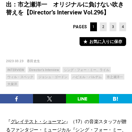
出：市之瀬洋一 オリジナルに負けない吹き
替えを【Director’s Interview Vol.296】
PAGES
1
2
3
4
お気に入りに保存
2023.03.23
香田史生
INTERVIEW
Director’s Interview
シング・フォー・ミー、ライル
ウィル・スペック
ジョシュ・ゴードン
ハビエル・バルデム
市之瀬洋一
大泉洋
『
グレイテスト・ショーマン
』（17）の音楽スタッフが贈
るファンタジー・ミュージカル『シング・フォー・ミー、