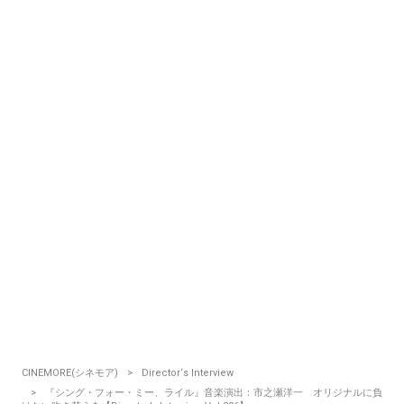
CINEMORE(シネモア)
Director‘s Interview
『シング・フォー・ミー、ライル』音楽演出：市之瀬洋一 オリジナルに負