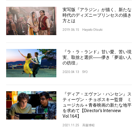
実写版『アラジン』が描く、新たな
時代のディズニープリンセスの描き
方とは
2019.06.15
Hayato Otsuki
『ラ・ラ・ランド』甘い愛、苦い現
実、取捨と選択――儚き「夢追い人
の彷徨」
2020.04.13
SYO
『ディア・エヴァン・ハンセン』ス
ティーヴン・チョボスキー監督 ミ
ュージカル＋青春映画の新たな地平
を求めて【Director’s Interview
Vol.164】
2021.11.25
斉藤博昭