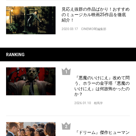
見応え抜群の作品ばかり！おすすめ
のミュージカル映画25作品を徹底
紹介！
2020.03.17
CINEMORE編集部
RANKING
『悪魔のいけにえ』改めて問
う、ホラーの金字塔『悪魔の
いけにえ』は何故怖かったの
か？
2026.01.10
相馬学
『ドリーム』傑作ヒューマン