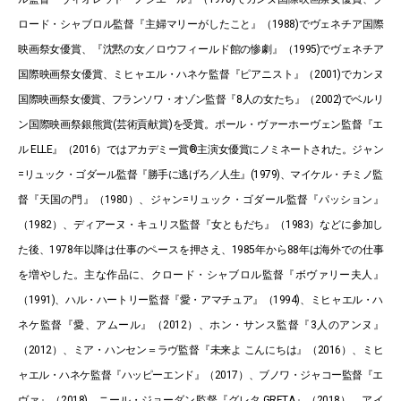
ロード・シャブロル監督『主婦マリーがしたこと』（1988)でヴェネチア国際
映画祭女優賞、『沈黙の女／ロウフィールド館の惨劇』（1995)でヴェネチア
国際映画祭女優賞、ミヒャエル・ハネケ監督『ピアニスト』（2001)でカンヌ
国際映画祭女優賞、フランソワ・オゾン監督『8人の女たち』（2002)でベルリ
ン国際映画祭銀熊賞(芸術貢献賞)を受賞。ポール・ヴァーホーヴェン監督『エ
ル ELLE』（2016）ではアカデミー賞®主演女優賞にノミネートされた。ジャン
=リュック・ゴダール監督『勝手に逃げろ／人生』(1979)、マイケル・チミノ監
督『天国の門』（1980）、ジャン=リュック・ゴダール監督『パッション』
（1982）、ディアーヌ・キュリス監督『女ともだち』（1983）などに参加し
た後、1978年以降は仕事のペースを押さえ、1985年から88年は海外での仕事
を増やした。主な作品に、クロード・シャブロル監督『ボヴァリー夫人』
（1991)、ハル・ハートリー監督『愛・アマチュア』（1994)、ミヒャエル・ハ
ネケ監督『愛、アムール』（2012）、ホン・サンス監督『3人のアンヌ』
（2012）、ミア・ハンセン＝ラヴ監督『未来よ こんにちは』（2016）、ミヒ
ャエル・ハネケ監督『ハッピーエンド』（2017）、ブノワ・ジャコー監督『エ
ヴァ』（2018)、ニール・ジョーダン監督『グレタ GRETA』（2018）、アイ