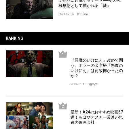
ケ作品に通底するテーマ──その究
極形態として描かれる「愛」
2021.07.05
折田侑駿
RANKING
『悪魔のいけにえ』改めて問
う、ホラーの金字塔『悪魔の
いけにえ』は何故怖かったの
か？
2026.01.10
相馬学
最新！A24のおすすめ映画67
選！もはやオスカー常連の気
鋭の映画会社