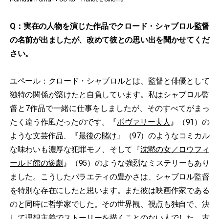
Q：実在の人物を演じた作品でクロード・シャブロル監督
の名前が出ましたが、改めて彼との思い出を聞かせてくだ
さい。
ユペール：クロード・シャブロルとは、監督と俳優として
独特の関係が築けたと自負しています。私はシャブロル監
督と7作品で一緒に仕事をしましたが、そのすべてがまっ
たく違う作風だったのです。『
ボヴァリー夫人
』（91）の
ような文芸作品、『
最後の賭け
』（97）のようなコミカル
な味わいも濃厚な犯罪モノ、そして『
沈黙の女／ロウフィ
ールド館の惨劇
』（95）のような強烈なミステリーもあり
ました。こうしたバラエティの豊かさは、シャブロル監督
を特別な存在にしたと思います。また彼は映画作家である
のと同時に哲学家でした。その世界観、視点も独自で、決
して理想主義でストーリーを描くことのない人でした。古