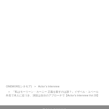
CINEMORE(シネモア)
Actor‘s Interview
『私はモーリーン・カーニー 正義を殺すのは誰？』イザベル・ユペール
外見で本人に近づき、演技は自分のアプローチで【Actor’s Interview Vol.33】