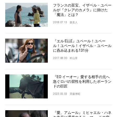
フランスの至宝、イザベル・ユペー
ルが『クレアのカメラ』に掛けた
「魔法」とは？
2018.07.13
森直人
『エル ELLE』ユペール！ユペー
ル！ユペール！イザベル・ユペール
に呑み込まれる131分
2017.08.30
村山章
『EO イーオー』愛する相手の元へ
急ぐロバの習性を利用したポーラン
ドの巨匠
2023.05.03
斉藤博昭
『愛、アムール』ミヒャエル・ハネ