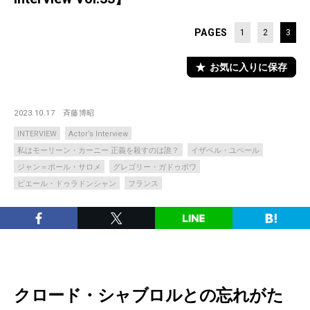
PAGES
1
2
3
お気に入りに保存
2023.10.17
斉藤博昭
INTERVIEW
Actor’s Interview
私はモーリーン・カーニー 正義を殺すのは誰？
イザベル・ユペール
ジャン＝ポール・サロメ
グレゴリー・ガドゥボワ
ピエール・ドゥラドンシャン
フランス
クロード・シャブロルとの忘れがた