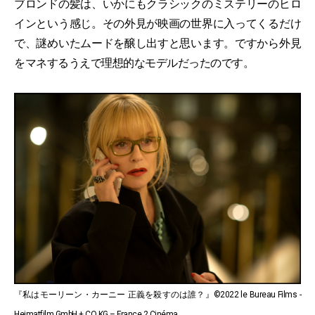
ブロンドの髪は、いかにもクラシックのミステリーのヒロ
インという感じ。その外見が映画の世界に入ってくるだけ
で、謎めいたムードを醸し出すと思います。ですから外見
をマネするうえで理想的なモデルだったのです。
『私はモーリーン・カーニー 正義を殺すのは誰？』©2022 le Bureau Films -
Heimatfilm GmbH + CO KG – France 2 Cinéma