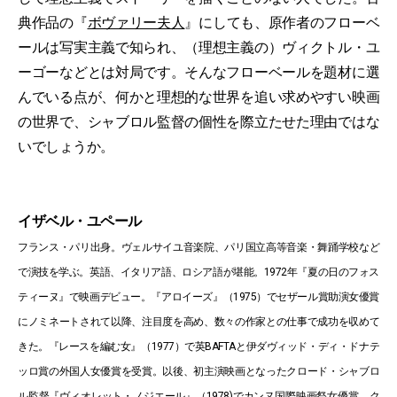
典作品の『
ボヴァリー夫人
』にしても、原作者のフローベ
ールは写実主義で知られ、（理想主義の）ヴィクトル・ユ
ーゴーなどとは対局です。そんなフローベールを題材に選
んでいる点が、何かと理想的な世界を追い求めやすい映画
の世界で、シャブロル監督の個性を際立たせた理由ではな
いでしょうか。
イザベル・ユペール
フランス・パリ出身。ヴェルサイユ音楽院、パリ国立高等音楽・舞踊学校など
で演技を学ぶ。英語、イタリア語、ロシア語が堪能。1972年『夏の日のフォス
ティーヌ』で映画デビュー。『アロイーズ』（1975）でセザール賞助演女優賞
にノミネートされて以降、注目度を高め、数々の作家との仕事で成功を収めて
きた。『レースを編む女』（1977）で英BAFTAと伊ダヴィッド・ディ・ドナテ
ッロ賞の外国人女優賞を受賞。以後、初主演映画となったクロード・シャブロ
ル監督『ヴィオレット・ノジエール』（1978)でカンヌ国際映画祭女優賞、ク