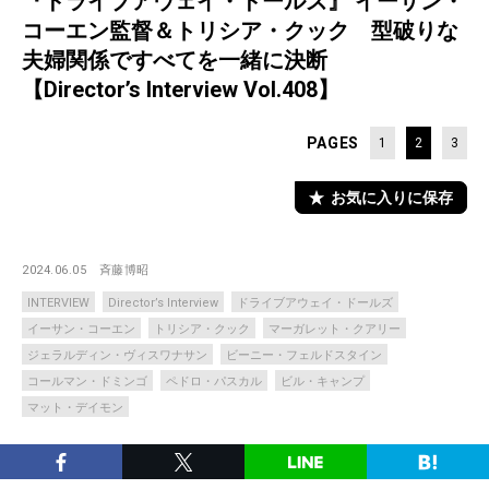
『ドライブアウェイ・ドールズ』 イーサン・
コーエン監督＆トリシア・クック 型破りな
夫婦関係ですべてを一緒に決断
【Director’s Interview Vol.408】
PAGES
1
2
3
お気に入りに保存
2024.06.05
斉藤博昭
INTERVIEW
Director’s Interview
ドライブアウェイ・ドールズ
イーサン・コーエン
トリシア・クック
マーガレット・クアリー
ジェラルディン・ヴィスワナサン
ビーニー・フェルドスタイン
コールマン・ドミンゴ
ペドロ・パスカル
ビル・キャンプ
マット・デイモン