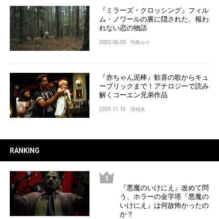
『ミラーズ・クロッシング』フィル
ム・ノワールの裏に隠された、報わ
れない恋の物語
2020.06.30
竹島ルイ
『赤ちゃん泥棒』歓喜の歌からキュ
ーブリックまで！アナロジーで読み
解くコーエン兄弟作品
2019.11.13
侍功夫
RANKING
『悪魔のいけにえ』改めて問
う、ホラーの金字塔『悪魔の
いけにえ』は何故怖かったの
か？