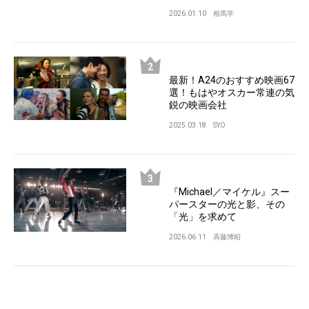
2026.01.10
相馬学
最新！A24のおすすめ映画67
選！もはやオスカー常連の気
鋭の映画会社
2025.03.18
SYO
『Michael／マイケル』スー
パースターの光と影、その
「光」を求めて
2026.06.11
斉藤博昭