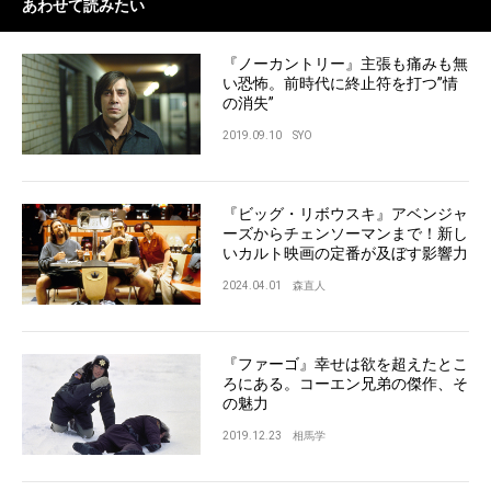
あわせて読みたい
『ノーカントリー』主張も痛みも無
い恐怖。前時代に終止符を打つ”情
の消失”
2019.09.10
SYO
『ビッグ・リボウスキ』アベンジャ
ーズからチェンソーマンまで！新し
いカルト映画の定番が及ぼす影響力
2024.04.01
森直人
『ファーゴ』幸せは欲を超えたとこ
ろにある。コーエン兄弟の傑作、そ
の魅力
2019.12.23
相馬学