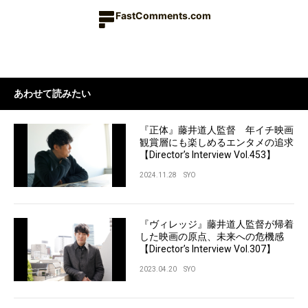
FastComments.com
あわせて読みたい
『正体』藤井道人監督 年イチ映画
観賞層にも楽しめるエンタメの追求
【Director’s Interview Vol.453】
2024.11.28
SYO
『ヴィレッジ』藤井道人監督が帰着
した映画の原点、未来への危機感
【Director’s Interview Vol.307】
2023.04.20
SYO