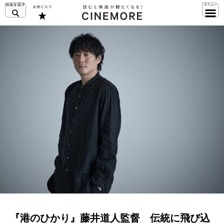
『港のひかり』藤井道人監督 伝統に飛び込