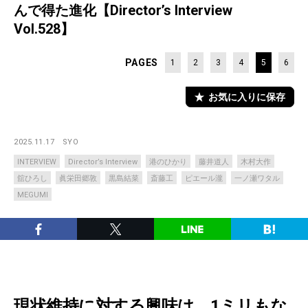
んで得た進化【Director’s Interview
Vol.528】
PAGES
1
2
3
4
5
6
お気に入りに保存
2025.11.17
SYO
INTERVIEW
Director’s Interview
港のひかり
藤井道人
木村大作
舘ひろし
眞栄田郷敦
黒島結菜
斎藤工
ピエール瀧
一ノ瀬ワタル
MEGUMI
現状維持に対する興味は、1ミリもな