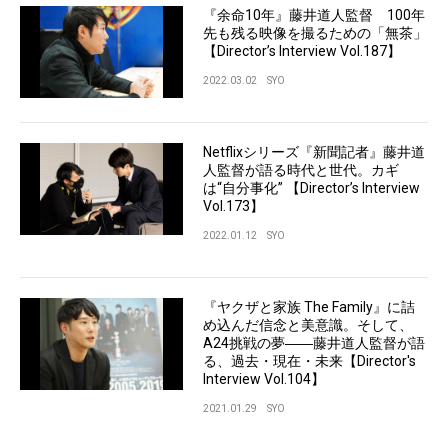
『余命10年』藤井道人監督 100年
先も残る映像を撮るための「無茶」
【Director’s Interview Vol.187】
2022.03.02
SYO
Netflixシリーズ『新聞記者』藤井道
人監督が語る時代と世代。カギ
は“自分事化” 【Director’s Interview
Vol.173】
2022.01.12
SYO
『ヤクザと家族 The Family』に詰
め込んだ信念と美意識。そして、
A24挑戦の夢――藤井道人監督が語
る、過去・現在・未来【Director's
Interview Vol.104】
2021.01.29
SYO