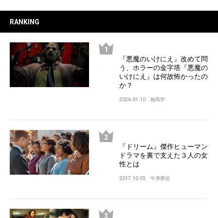
RANKING
『悪魔のいけにえ』改めて問
う、ホラーの金字塔『悪魔の
いけにえ』は何故怖かったの
か？
2026.01.10
相馬学
『ドリーム』傑作ヒューマン
ドラマを裏で支えた３人の女
性とは
2017.10.03
牛津厚信