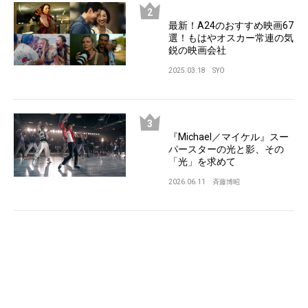
最新！A24のおすすめ映画67
選！もはやオスカー常連の気
鋭の映画会社
2025.03.18
SYO
『Michael／マイケル』スー
パースターの光と影、その
「光」を求めて
2026.06.11
斉藤博昭