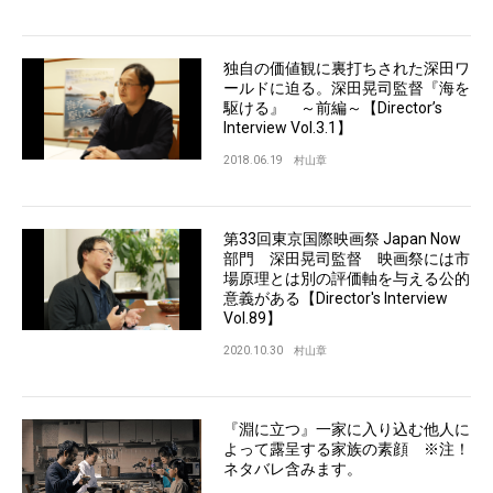
独自の価値観に裏打ちされた深田ワ
ールドに迫る。深田晃司監督『海を
駆ける』 ～前編～【Director’s
Interview Vol.3.1】
2018.06.19
村山章
第33回東京国際映画祭 Japan Now
部門 深田晃司監督 映画祭には市
場原理とは別の評価軸を与える公的
意義がある【Director's Interview
Vol.89】
2020.10.30
村山章
『淵に立つ』一家に入り込む他人に
よって露呈する家族の素顔 ※注！
ネタバレ含みます。