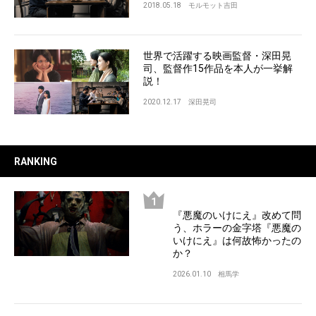
2018.05.18
モルモット吉田
世界で活躍する映画監督・深田晃
司、監督作15作品を本人が一挙解
説！
2020.12.17
深田晃司
RANKING
『悪魔のいけにえ』改めて問
う、ホラーの金字塔『悪魔の
いけにえ』は何故怖かったの
か？
2026.01.10
相馬学