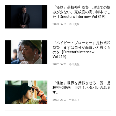
『怪物』是枝裕和監督 現場での悩
みが少ない、完成度の高い脚本でし
た【Director’s Interview Vol.319】
2023.06.05
香田史生
『ベイビー・ブローカー』是枝裕和
監督 まずは自分が面白いと思うも
のを【Director’s Interview
Vol.219】
2022.06.23
香田史生
『怪物』世界を反転させる、脱・是
枝裕和映画 ※注！ネタバレ含みま
す。
2023.06.07
竹島ルイ