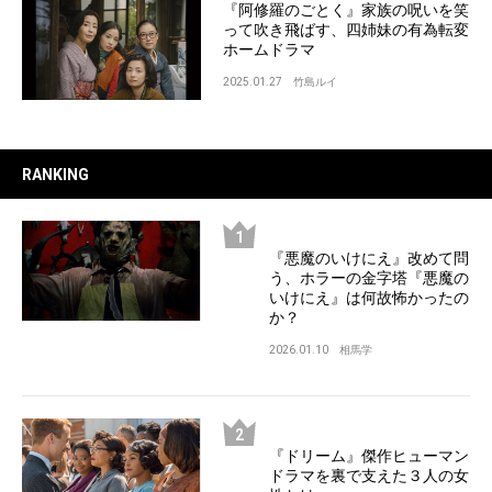
『阿修羅のごとく』家族の呪いを笑
って吹き飛ばす、四姉妹の有為転変
ホームドラマ
2025.01.27
竹島ルイ
RANKING
『悪魔のいけにえ』改めて問
う、ホラーの金字塔『悪魔の
いけにえ』は何故怖かったの
か？
2026.01.10
相馬学
『ドリーム』傑作ヒューマン
ドラマを裏で支えた３人の女