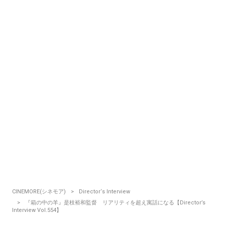
CINEMORE(シネモア)
Director‘s Interview
『箱の中の羊』是枝裕和監督 リアリティを超え寓話になる【Director’s
Interview Vol.554】