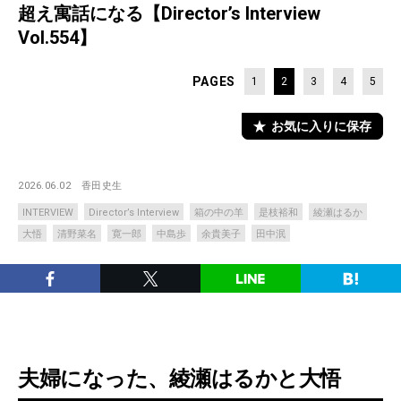
超え寓話になる【Director’s Interview
Vol.554】
PAGES
1
2
3
4
5
お気に入りに保存
2026.06.02
香田史生
INTERVIEW
Director’s Interview
箱の中の羊
是枝裕和
綾瀬はるか
大悟
清野菜名
寛一郎
中島歩
余貴美子
田中泯
夫婦になった、綾瀬はるかと大悟