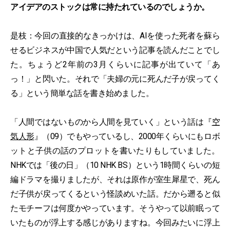
アイデアのストックは常に持たれているのでしょうか。
是枝：今回の直接的なきっかけは、AIを使った死者を蘇ら
せるビジネスが中国で人気だという記事を読んだことでし
た。ちょうど2年前の3月くらいに記事が出ていて「あ
っ！」と閃いた。それで「夫婦の元に死んだ子が戻ってく
る」という簡単な話を書き始めました。
「人間ではないものから人間を見ていく」という話は『
空
気人形
』（09）でもやっているし、2000年くらいにもロボ
ットと子供の話のプロットを書いたりもしていました。
NHKでは「後の日」（10 NHK BS）という1時間くらいの短
編ドラマを撮りましたが、それは原作が室生犀星で、死ん
だ子供が戻ってくるという怪談めいた話。だから遡ると似
たモチーフは何度かやっています。そうやって以前眠って
いたものが浮上する感じがありますね。今回みたいに浮上