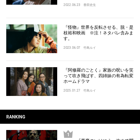
2022.06.23
香田史生
『怪物』世界を反転させる、脱・是
枝裕和映画 ※注！ネタバレ含みま
す。
2023.06.07
竹島ルイ
『阿修羅のごとく』家族の呪いを笑
って吹き飛ばす、四姉妹の有為転変
ホームドラマ
2025.01.27
竹島ルイ
RANKING