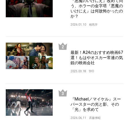
『悪魔のいけにえ』改めて問
う、ホラーの金字塔『悪魔の
いけにえ』は何故怖かったの
か？
2026.01.10
相馬学
最新！A24のおすすめ映画67
選！もはやオスカー常連の気
鋭の映画会社
2025.03.18
SYO
『Michael／マイケル』スー
パースターの光と影、その
「光」を求めて
2026.06.11
斉藤博昭