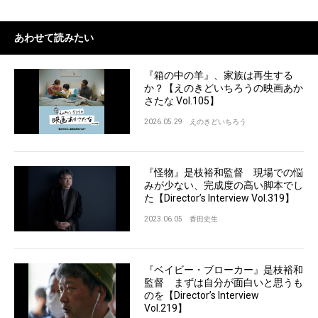
あわせて読みたい
『箱の中の羊』、家族は再生する
か？【えのきどいちろうの映画あか
さたな Vol.105】
2026.05.29
えのきどいちろう
『怪物』是枝裕和監督 現場での悩
みが少ない、完成度の高い脚本でし
た【Director’s Interview Vol.319】
2023.06.05
香田史生
『ベイビー・ブローカー』是枝裕和
監督 まずは自分が面白いと思うも
のを【Director’s Interview
Vol.219】