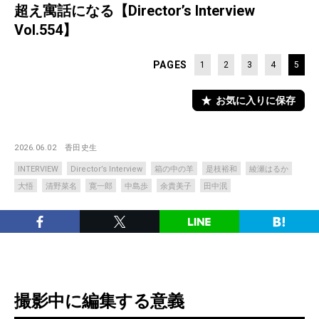
超え寓話になる【Director’s Interview
Vol.554】
PAGES
1
2
3
4
5
お気に入りに保存
2026.06.02
香田史生
INTERVIEW
Director’s Interview
箱の中の羊
是枝裕和
綾瀬はるか
大悟
清野菜名
寛一郎
中島歩
余貴美子
田中泯
撮影中に編集する意義