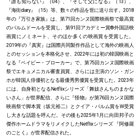
『誰も知らない』（04）、『そして父になる』（13）、
『海街diary』（15）等、数々の作品を世に送り出す。2018
年の『万引き家族』は、第71回カンヌ国際映画祭で最高賞
のパルムドールを受賞し、第91回アカデミー賞®外国語映
画賞にノミネート、そのほか多くの映画賞を受賞した。
2019年の『真実』は国際共同製作作品として海外の映画人
とのセッションを本格化させ、2022年には初の韓国映画と
なる『ベイビー・ブローカー』で、第75回カンヌ国際映画
祭でエキュメニカル審査員賞、さらには主演のソン・ガン
ホが韓国人俳優初となる最優秀男優賞を受賞した。2023年
には、自身初となるNetflixシリーズ「舞妓さんちのまかな
いさん」が世界配信、さらに『怪物』が第76回カンヌ国際
映画祭で脚本賞（坂元裕二）とクイア・パルム賞をW受賞
し大きな話題を呼んだ。その後も2025年1月に向田邦子の
傑作ホームドラマをリメイクしたNetflixシリーズ 『阿修羅
のごとく』が世界配信された。