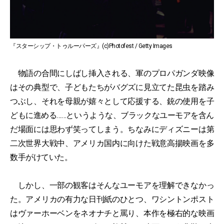
『スターシップ・トゥルーパーズ』(c)Photofest / Getty Images
物語の合間にしばし挿入される、軍のプロパガンダ映像
はその典型で、子どもたちがバグズに見立てた昆虫を踏み
つぶし、それを母親が嬉々として応援する、銃の使用を子
どもに進める……というような、ブラックなユーモアを含ん
だ場面には思わず笑ってしまう。ちなみにディズニーは第
二次世界大戦中、アメリカ国内に向けた戦意高揚映画を多
数手がけていた。
しかし、一部の観客はそんなユーモアを理解できなかっ
た。アメリカの有力な日刊紙のひとつ、ワシントンポスト
はヴァーホーベンをネオナチと罵り、本作を極右的な映画