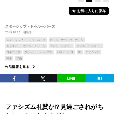
お気に入りに保存
スターシップ・トゥルーパーズ
2019.10.18
相馬学
スターシップ・トゥルーパーズ
ポール・ヴァーホーヴェン
キャスパー・ヴァン・ディーン
ディナ・メイヤー
フィル・ティペット
ロボコップ
プライベートライアン
バイオレンス
SF
アクション
戦争
洋画
作品情報を見る
ファシズム礼賛か!? 見過ごされがち