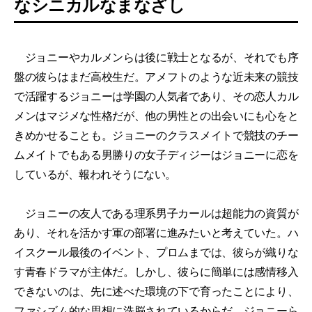
なシニカルなまなざし
ジョニーやカルメンらは後に戦士となるが、それでも序
盤の彼らはまだ高校生だ。アメフトのような近未来の競技
で活躍するジョニーは学園の人気者であり、その恋人カル
メンはマジメな性格だが、他の男性との出会いにも心をと
きめかせることも。ジョニーのクラスメイトで競技のチー
ムメイトでもある男勝りの女子ディジーはジョニーに恋を
しているが、報われそうにない。
ジョニーの友人である理系男子カールは超能力の資質が
あり、それを活かす軍の部署に進みたいと考えていた。ハ
イスクール最後のイベント、プロムまでは、彼らが織りな
す青春ドラマが主体だ。しかし、彼らに簡単には感情移入
できないのは、先に述べた環境の下で育ったことにより、
ファシズム的な思想に洗脳されているからだ。ジョニーら