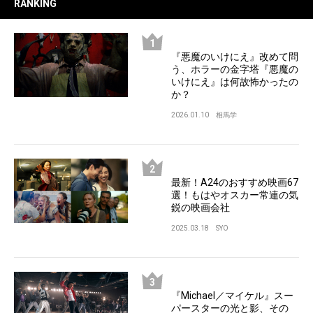
RANKING
『悪魔のいけにえ』改めて問
う、ホラーの金字塔『悪魔の
いけにえ』は何故怖かったの
か？
2026.01.10
相馬学
最新！A24のおすすめ映画67
選！もはやオスカー常連の気
鋭の映画会社
2025.03.18
SYO
『Michael／マイケル』スー
パースターの光と影、その