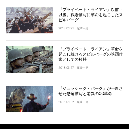
『プライベート・ライアン』以前・
以後。戦場描写に革命を起こしたス
ピルバーグ
2018.03.21
尾崎一男
『プライベート・ライアン』革命を
起こし続けるスピルバーグの映画作
家としての矜持
2018.03.27
尾崎一男
『ジュラシック・パーク』が一新さ
せた恐竜描写と驚異のCG革命
2018.08.02
尾崎一男