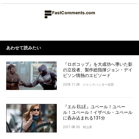
FastComments.com
あわせて読みたい
『ロボコップ』を大成功へ導いた影
の立役者、製作総指揮ジョン・デイ
ビソン情熱のエピソード
2018.11.28
ジャンクハンター吉田
『エル ELLE』ユペール！ユペー
ル！ユペール！イザベル・ユペール
に呑み込まれる131分
2017.08.30
村山章