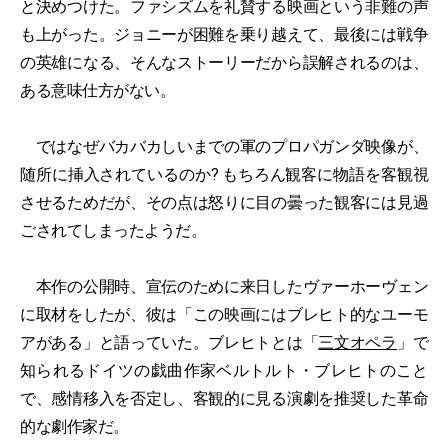
と決めつけた。ファシズムを礼賛する映画という非難の声
も上がった。ジョニーが困難を乗り越えて、最後には戦争
の英雄になる、そんなストーリーだから誤解されるのは、
ある意味仕方がない。
ではなぜバカバカしいまでの軍のプロパガンダ映像が、
随所に挿入されているのか? もちろん観客に物語を客観視
させるためだが、その点は怒りに目の曇った観客には見過
ごされてしまったようだ。
本作の公開時、宣伝のために来日したヴァーホーヴェン
に取材をしたが、彼は「この映画にはブレヒト的なユーモ
アがある」と語っていた。ブレヒトとは「
三文オペラ
」で
知られるドイツの戯曲作家ベルトルト・ブレヒトのこと
で、感情移入を否定し、客観的に見る演劇を推奨した革命
的な劇作家だ。