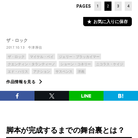
PAGES
1
2
3
4
お気に入りに保存
ザ・ロック
2017.10.13
牛津厚信
ザ・ロック
マイケル・ベイ
ジェリー・ブラッカイマー
クエンティン・タランティーノ
ショーン・コネリー
ニコラス・ケイジ
エド・ハリス
アクション
サスペンス
洋画
作品情報を見る
脚本が完成するまでの舞台裏とは？