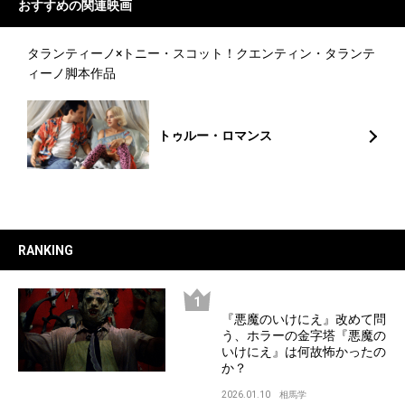
おすすめの
関連映画
タランティーノ×トニー・スコット！クエンティン・タランテ
ィーノ脚本作品
トゥルー・ロマンス
RANKING
『悪魔のいけにえ』改めて問
う、ホラーの金字塔『悪魔の
いけにえ』は何故怖かったの
か？
2026.01.10
相馬学