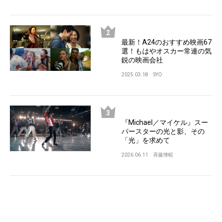
最新！A24のおすすめ映画67
選！もはやオスカー常連の気
鋭の映画会社
2025.03.18
SYO
『Michael／マイケル』スー
パースターの光と影、その
「光」を求めて
2026.06.11
斉藤博昭