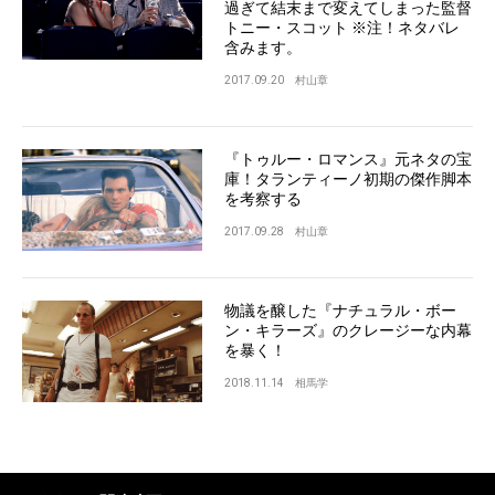
過ぎて結末まで変えてしまった監督
トニー・スコット ※注！ネタバレ
含みます。
2017.09.20
村山章
『トゥルー・ロマンス』元ネタの宝
庫！タランティーノ初期の傑作脚本
を考察する
2017.09.28
村山章
物議を醸した『ナチュラル・ボー
ン・キラーズ』のクレージーな内幕
を暴く！
2018.11.14
相馬学