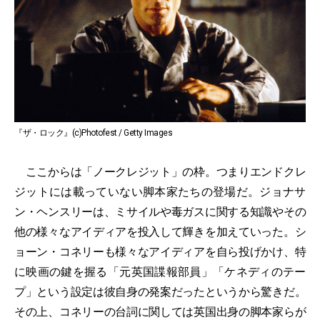
『ザ・ロック』(c)Photofest / Getty Images
ここからは「ノークレジット」の枠。つまりエンドクレ
ジットには載っていない脚本家たちの登場だ。ジョナサ
ン・ヘンスリーは、ミサイルや毒ガスに関する知識やその
他の様々なアイディアを投入して輝きを加えていった。シ
ョーン・コネリーも様々なアイディアを自ら投げかけ、特
に映画の鍵を握る「元英国諜報部員」「ケネディのテー
プ」という設定は彼自身の発案だったというから驚きだ。
その上、コネリーの台詞に関しては英国出身の脚本家らが