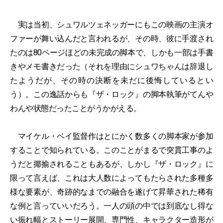
実は当初、シュワルツェネッガーにもこの映画の主演オ
ファーが舞い込んだと言われるが、その時、彼に手渡され
たのは80ページほどの未完成の脚本で、しかも一部は手書
きやメモ書きだった（それを理由にシュワちゃんは辞退し
たようだが、その時の決断を未だに後悔しているとい
う）。この逸話からも『ザ・ロック』の脚本執筆がてんや
わんや状態だったことがうかがえる。
マイケル・ベイ監督作はとにかく数多くの脚本家が参加
することで知られている。このことがまるで突貫工事のよ
うだと揶揄されることもあるが、しかし『ザ・ロック』に
限って言えば、これは大人数によってもたらされた多種多
様な要素が、奇跡的なまでの融合を遂げて昇華された稀有
な例と言っていいだろう。一人の頭の中では到底なし得な
い振れ幅とストーリー展開、専門性、キャラクター造形が