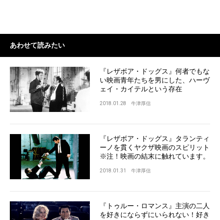
あわせて読みたい
『レザボア・ドッグス』何者でもな
い映画青年たちを男にした、ハーヴ
ェイ・カイテルという存在
2018.01.28
牛津厚信
『レザボア・ドッグス』タランティ
ーノを貫くヤクザ映画のスピリット
※注！映画の結末に触れています。
2018.01.31
牛津厚信
『トゥルー・ロマンス』主演の二人
を好きにならずにいられない！好き