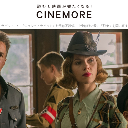
・ラビット
『ジョジョ・ラビット』外見は不謹慎、中身は眩い愛。「戦争」を問い直す