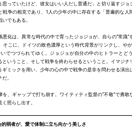
う思っていたけど、彼女はいい人だし普通だ」と切り返すジョ
と戦争の相克であり、1人の少年の中に存在する「普遍的な人
戦いでもある。
悪化は、異常な時代の中で育ったジョジョが、自らの“常識”
。そこに、ドイツの敗色濃厚という時代背景がリンクし、やが
合いでつづられてゆく。ジョジョが自分の中のヒトラーとど
るということ、そして戦争を終わらせるということ。イマジナ
うギミックを用い、少年の心の中で戦争の是非を問わせる演出
チだ。
を、ギャップで打ち崩す。ワイティティ監督の“不敬”で勇敢
眩く照らし出す。
会的弱者が、愛で体制に立ち向かう美しさ