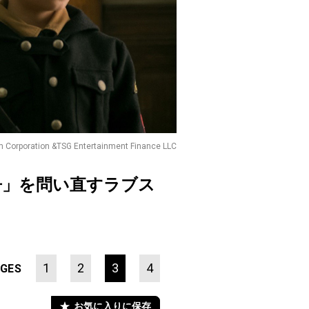
m Corporation &TSG Entertainment Finance LLC
争」を問い直すラブス
1
2
3
4
GES
お気に入りに保存