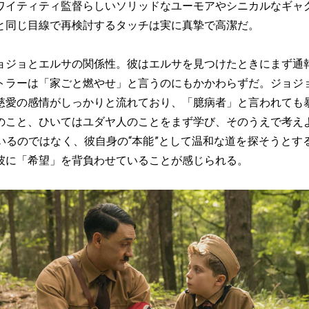
ワイティティ監督らしいソリッドなユーモアやシニカルなギャ
と同じ目線で再検討するタッチは実に真摯で高潔だ。
ジョとエルサの関係性。彼はエルサを見つけたときにまず通
トラーは「家ごと燃やせ」と言うのにもかかわらずだ。ジョジ
慈愛の感情がしっかりと流れており、「臆病者」と言われても
のこと、ひいてはユダヤ人のことをまず学び、そのうえで考え
いるのではなく、彼自身の“本能”として温和な道を探そうとす
彼に「希望」を背負わせていることが感じられる。