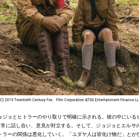
Twentieth Century Fox Film Corporation &TSG Entertainment Finance L
ジョとヒトラーのやり取りで明確に示される。彼の中にいる
は常に話し合い、意見が対立する。そして、ジョジョとエルサ
トラーの関係は悪化していく。「ユダヤ人は皆化け物だ」とが