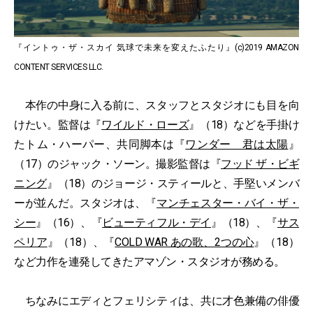
『イントゥ・ザ・スカイ 気球で未来を変えたふたり』(c)2019 AMAZON
CONTENT SERVICES LLC.
本作の中身に入る前に、スタッフとスタジオにも目を向
けたい。監督は『
ワイルド・ローズ
』（18）などを手掛け
たトム・ハーパー、共同脚本は『
ワンダー 君は太陽
』
（17）のジャック・ソーン。撮影監督は『
フッド ザ・ビギ
ニング
』（18）のジョージ・スティールと、手堅いメンバ
ーが並んだ。スタジオは、『
マンチェスター・バイ・ザ・
シー
』（16）、『
ビューティフル・デイ
』（18）、『
サス
ペリア
』（18）、『
COLD WAR あの歌、2つの心
』（18）
など力作を連発してきたアマゾン・スタジオが務める。
ちなみにエディとフェリシティは、共に才色兼備の俳優