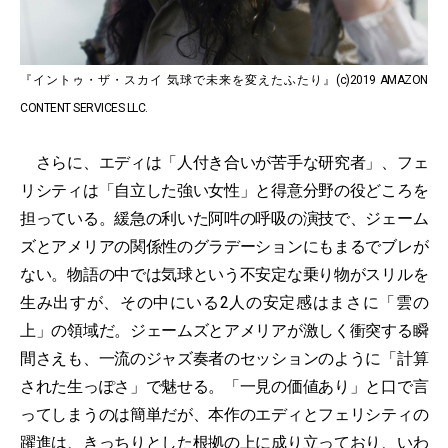
『イントゥ・ザ・スカイ 気球で未来を変えたふたり』(c)2019 AMAZON
CONTENT SERVICES LLC.
さらに、エディは「人付き合いが苦手な研究者」、フェ
リシティは「自立した強い女性」と得意分野の役どころを
担っている。緩急の利いた阿吽の呼吸の演技で、ジェーム
ズとアメリアの関係性のグラデーションにもまるでブレが
ない。物語の中では気球という不安定な乗り物がスリルを
生み出すが、その中にいる2人の安定感はまさに「雲の
上」の領域だ。ジェームズとアメリアが激しく衝突する瞬
間さえも、一流のジャズ奏者のセッションのように「計算
された生っぽさ」で魅せる。「一見の価値あり」と口で言
ってしまうのは簡単だが、本作のエディとフェリシティの
躍進は、きっちりとした根拠の上に成り立っており、いわ