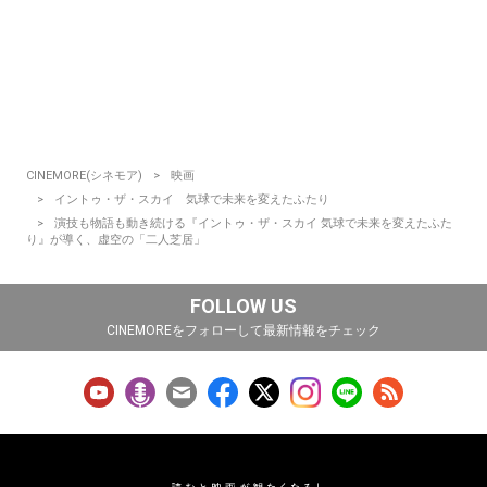
CINEMORE(シネモア)
映画
イントゥ・ザ・スカイ 気球で未来を変えたふたり
演技も物語も動き続ける『イントゥ・ザ・スカイ 気球で未来を変えたふた
り』が導く、虚空の「二人芝居」
FOLLOW US
CINEMOREをフォローして最新情報をチェック