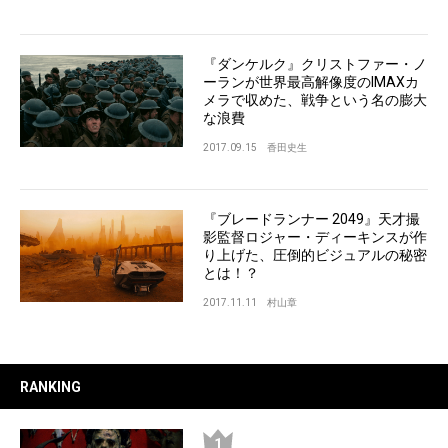
『ダンケルク』クリストファー・ノ
ーランが世界最高解像度のIMAXカ
メラで収めた、戦争という名の膨大
な浪費
2017.09.15
香田史生
『ブレードランナー 2049』天才撮
影監督ロジャー・ディーキンスが作
り上げた、圧倒的ビジュアルの秘密
とは！？
2017.11.11
村山章
RANKING