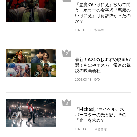
『悪魔のいけにえ』改めて問
う、ホラーの金字塔『悪魔の
いけにえ』は何故怖かったの
か？
2026.01.10
相馬学
最新！A24のおすすめ映画67
選！もはやオスカー常連の気
鋭の映画会社
2025.03.18
SYO
『Michael／マイケル』スー
パースターの光と影、その
「光」を求めて
2026.06.11
斉藤博昭