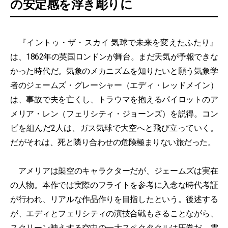
の安定感を浮き彫りに
『イントゥ・ザ・スカイ 気球で未来を変えたふたり』
は、1862年の英国ロンドンが舞台。まだ天気が予報できな
かった時代だ。気象のメカニズムを知りたいと願う気象学
者のジェームズ・グレーシャー（エディ・レッドメイン）
は、事故で夫を亡くし、トラウマを抱えるパイロットのア
メリア・レン（フェリシティ・ジョーンズ）を説得。コン
ビを組んだ2人は、ガス気球で大空へと飛び立っていく。
だがそれは、死と隣り合わせの危険極まりない旅だった。
アメリアは架空のキャラクターだが、ジェームズは実在
の人物。本作では実際のフライトを参考に入念な時代考証
が行われ、リアルな作品作りを目指したという。後述する
が、エディとフェリシティの演技合戦もさることながら、
スクリーン映えする空中の一大スペクタクルは圧巻だ。雲