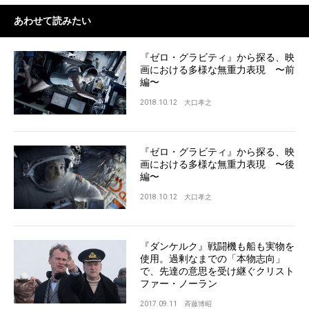
あわせて読みたい
『ゼロ・グラビティ』から探る、映
画における多様な無重力表現 〜前
編〜
2018.10.12
大口孝之
『ゼロ・グラビティ』から探る、映
画における多様な無重力表現 〜後
編〜
2018.10.12
大口孝之
『ダンケルク』戦闘機も船も実物を
使用。過剰なまでの「本物志向」
で、先達の意思を受け継ぐクリスト
ファー・ノーラン
2017.09.11
斉藤博昭