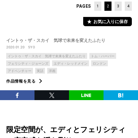
PAGES
1
2
3
4
お気に入りに保存
イントゥ・ザ・スカイ 気球で未来を変えたふたり
2020.01.20
SYO
イントゥ・ザ・スカイ 気球で未来を変えたふたり
トム・ハーパー
フェリシティ・ジョーンズ
エディ・レッドメイン
ロンドン
アドベンチャー
実話
洋画
作品情報を見る
限定空間が、エディとフェリシティ