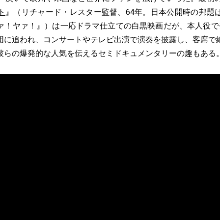
ト
』（リチャード・レスター監督、64年。日本公開時の邦題
ァ！ヤァ！』）は一応ドラマ仕立ての白黒映画だが、本人役で
団に追われ、コンサートやテレビ出演で演奏を披露し、客席で
彼らの爆発的な人気を伝えるセミドキュメンタリーの趣もある