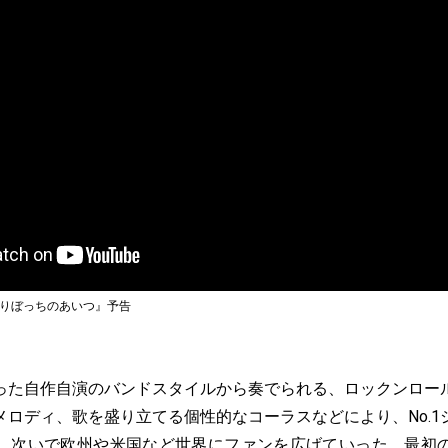
とりぼっちのあいつ』予告
た自作自演のバンドスタイルから奏でられる、ロックンロー
メロディ、歌を盛り立てる個性的なコーラスなどにより、No.1
、次いで欧州や米国など世界にファンを広げていった。最初