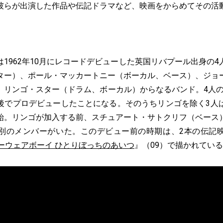
彼らが出演した作品や伝記ドラマなど、映画をからめてその活
1962年10月にレコードデビューした英国リバプール出身の4
ター）、ポール・マッカートニー（ボーカル、ベース）、ジョ
リンゴ・スター（ドラム、ボーカル）からなるバンド。4人の生
後でプロデビューしたことになる。そのうちリンゴを除く3人
始。リンゴが加入する前、スチュアート・サトクリフ（ベース
別のメンバーがいた。このデビュー前の時期は、2本の伝記
ーウェアボーイ ひとりぼっちのあいつ
』（09）で描かれてい