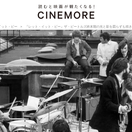
イット・ビー
『レット・イット・ビー』ザ・ビートルズ終末期の光と影を図らずも焼き