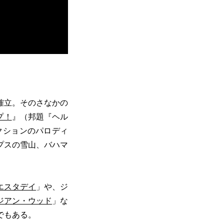
確立。そのさなかの
プ！
』（邦題『ヘル
クションのパロディ
プスの雪山、バハマ
エスタデイ
」や、ジ
ジアン・ウッド
」な
でもある。