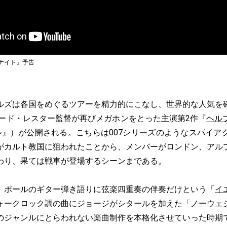
ナイト』予告
ズは各国をめぐるツアーを精力的にこなし、世界的な人気を
ャード・レスター監督が再びメガホンをとった主演第2作『
ヘル
ル』）が公開される。こちらは007シリーズのようなスパイア
がカルト教国に狙われたことから、メンバーがロンドン、アル
わり、果ては戦車が登場するシーンまである。
ポールのギター弾き語りに弦楽四重奏の伴奏だけという「
イ
ォークロック調の曲にジョージがシタールを加えた「
ノーウェ
のジャンルにとらわれない楽曲制作を本格化させていった時期