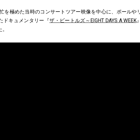
多忙を極めた当時のコンサートツアー映像を中心に、ポールや
たドキュメンタリー『
ザ・ビートルズ～EIGHT DAYS A WEEK
た。