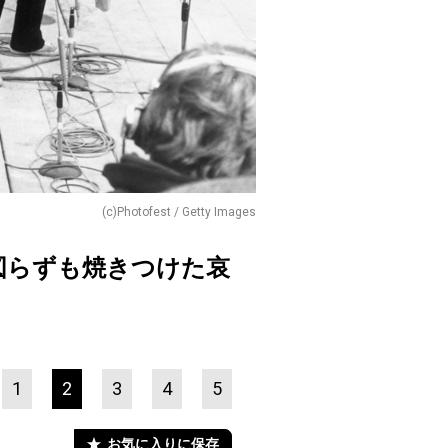
(c)Photofest / Getty Images
図らずも焼きつけた哀
1
2
3
4
5
お気に入りに保存