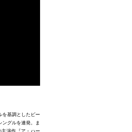
ルを基調としたビー
シングルを連発。ま
の主演作『
ア・ハー