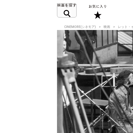
CINEMORE(シネモア)
映画
レット・