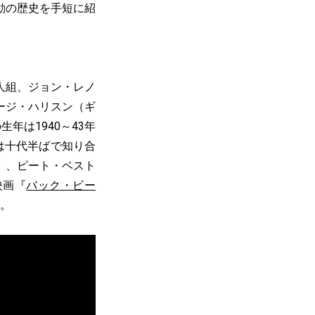
動の歴史を手短に紹
人組、ジョン・レノ
ージ・ハリスン（ギ
年は1940～43年
は十代半ばで知り合
）、ピート・ベスト
映画『
バック・ビー
る。