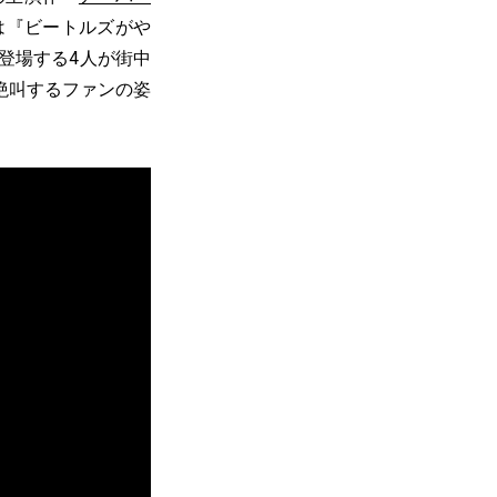
は『ビートルズがや
登場する4人が街中
絶叫するファンの姿
。