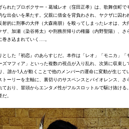
られたプロボクサー・葛城レオ（窪田正孝）は、歌舞伎町で
的な出会いを果たす。父親に借金を背負わされ、ヤクザに囚わ
反射的に刑事の大伴（大森南朋）を殴ってしまったレオは、大
クザ、加瀬（染谷将太）や刑務所帰りの権藤（内野聖陽）、さ
に巻き込まれていく……。
とした『初恋』のあらすじだ。本作は「レオ」「モニカ」「
ーズマフィア」といった複数の視点が入り乱れ、次第に収束し
り、誰か1人が動くことで他のメンバーの運命に変動が生じて
ストーリーを主軸に、裏切りのサスペンスとバイオレンス、さ
れており、冒頭からエンタメ性がフルスロットルで駆け抜ける
要だ。