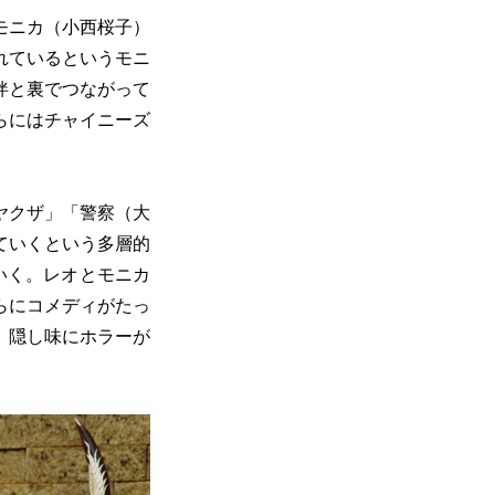
モニカ（小西桜子）
れているというモニ
伴と裏でつながって
らにはチャイニーズ
ヤクザ」「警察（大
ていくという多層的
いく。レオとモニカ
らにコメディがたっ
。隠し味にホラーが