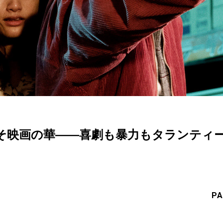
そ映画の華――喜劇も暴力もタランティ
PA