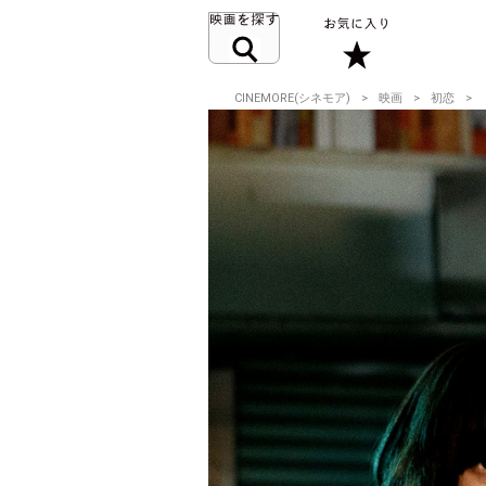
CINEMORE(シネモア)
映画
初恋