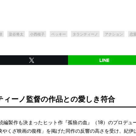
朋
染谷将太
小西桜子
ベッキー
タランティーノ
アクション
恋
ティーノ監督の作品との愛しき符合
編製作も決まったヒット作『孤狼の血』（18）のプロデュ
映やくざ映画の復権」を掲げた同作の反響の高さを受け、紀伊