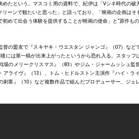
決めたという。マスコミ用の資料で、紀伊は「Vシネ時代の破
クリーンで観たいと思った」と語っており、「映画の企画はそ
で初めて出会う体験を提供することが映画の使命」と“原作もの
督の盟友で『スキヤキ・ウエスタン ジャンゴ』（07）など
間後には第一稿が出来上がったというから恐れ入る。スタッフ
戦場のメリークリスマス』（83）やジム・ジャームッシュ監
・アライヴ』（13）、トム・ヒドルストン主演作『ハイ・ライ
の刺客』（10）など複数作品で組んだプロデューサー、ジェ