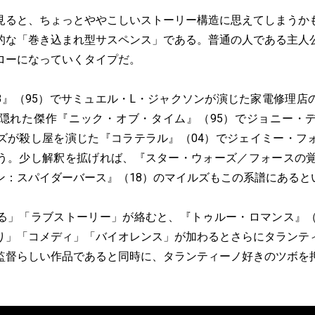
ると、ちょっとややこしいストーリー構造に思えてしまうか
的な「巻き込まれ型サスペンス」である。普通の人である主人
ローになっていくタイプだ。
』（95）でサミュエル・L・ジャクソンが演じた家電修理店
隠れた傑作『ニック・オブ・タイム』（95）でジョニー・
ズが殺し屋を演じた『コラテラル』（04）でジェイミー・フ
う。少し解釈を拡げれば、『スター・ウォーズ／フォースの覚
ン：スパイダーバース』（18）のマイルズもこの系譜にあると
」「ラブストーリー」が絡むと、『トゥルー・ロマンス』（
り」「コメディ」「バイオレンス」が加わるとさらにタランテ
監督らしい作品であると同時に、タランティーノ好きのツボを