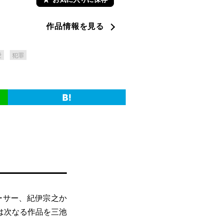
作品情報を見る
愛
犯罪
ーサー、紀伊宗之か
は次なる作品を三池