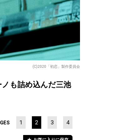
(C)2020「初恋」製作委員会
ーノも詰め込んだ三池
1
2
3
4
GES
お気に入りに保存