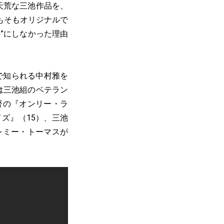
天荒な三池作品を、
もそもオリジナルで
”にしなかった理由
で知られる中村雅を
は三池組のベテラン
督の『オンリー・ラ
ズ』（15）、三池
レミー・トーマスが