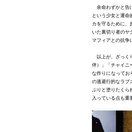
余命わずかと告げ
という少女と運命
カを守るために、
いた裏切り者のヤ
マフィアとの抗争
以上が、ざっくり
伴）」「チャイニ
な作りになってお
の逃避行的なラブ
ぷりと塗りたくら
入っている点も重