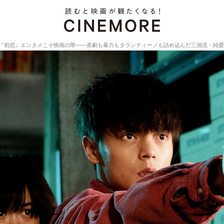
『初恋』エンタメこそ映画の華――喜劇も暴力もタランティーノも詰め込んだ三池流・純愛