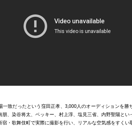
一致だったという窪田正孝、3,000人のオーディションを勝
南朋、染谷将太、ベッキー、村上淳、塩見三省、内野聖陽とい
新宿・歌舞伎町で実際に撮影を行い、リアルな空気感をすくい