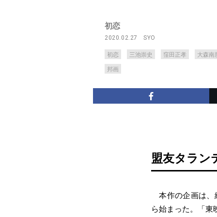
初恋
2020.02.27
SYO
初恋
三池崇史
窪田正孝
大森南
邦画
盟友タラン
本作の企画は、続
ら始まった。「東