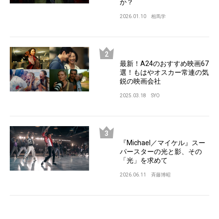
か？
2026.01.10
相馬学
最新！A24のおすすめ映画67
選！もはやオスカー常連の気
鋭の映画会社
2025.03.18
SYO
『Michael／マイケル』スー
パースターの光と影、その
「光」を求めて
2026.06.11
斉藤博昭