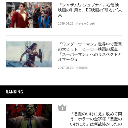
『シャザム!』ジュブナイルな冒険
映画の引用と、DC映画の“明るい”未
来！
2019.04.22
Hayato Otsuki
『ワンダーウーマン』世界中で驚異
の大ヒット！ヒーロー映画の原点
『スーパーマン』へのリスペクトと
オマージュ
2017.08.30
牛津厚信
RANKING
『悪魔のいけにえ』改めて問
う、ホラーの金字塔『悪魔の
いけにえ』は何故怖かったの