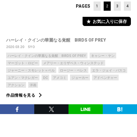
PAGES
1
2
3
4
お気に入りに保存
ハーレイ・クインの華麗なる覚醒 BIRDS OF PREY
2020.03.20
SYO
ハーレイ・クインの華麗なる覚醒 BIRDS OF PREY
キャシー・ヤン
マーゴット・ロビー
メアリー・エリザベス・ウィンステッド
ジャーニー・スモレット＝ベル
ロージー・ペレス
エラ・ジェイ・バスコ
ユアン・マクレガー
DC
アメコミ
ジョーカー
アドベンチャー
アクション
洋画
作品情報を見る