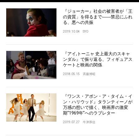
『ジョーカー』社会の被害者が「王
の資質」を得るまで――禁忌にふれ
る、悪への共振
2019.10.04
SYO
『アイ,トーニャ 史上最大のスキャ
ンダル』で振り返る、フィギュアス
ケートと映画の関係
2018.05.15
斉藤博昭
『ワンス・アポン・ア・タイム・イ
ン・ハリウッド』タランティーノが
万感の想いで描く、映画界の激変
期“1969年”へのラブレター
2019.07.27
牛津厚信