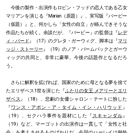
今後の製作・出演作もロビン・フッドの恋人である乙女
マリアンを演じる『Marian（原題）』、実写版『バービー
（仮題）』と、何かしら「女性の自立」が絡んできそうな
作品たちが続く。余談だが、『バービー』の監督は『
レデ
ィ・バード
』（17）のグレタ・ガーウィグ、脚本は『
マリ
ッジ・ストーリー
』（19）のノア・バームバックとガーウ
ィッグの共同と、非常に豪華。今後の話題作となるだろ
う。
さらに解釈を拡げれば、国家のために母となる夢を捨て
たエリザベス1世を演じた『
ふたりの女王 メアリーとエリ
ザベス
』（18）、悲劇の女優シャロン・テートに扮した
『
ワンス・アポン・ア・タイム・イン・ハリウッド
』
（19）、セクハラ事件を題材にした『
スキャンダル
』
（19）など、マーゴットの出演作は一貫して「女性と社
会」を考えさせるものばかりだ。今回のハーレイは例外