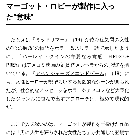
マーゴット・ロビーが製作に入っ
た“意味”
たとえば『
ミッドサマー
』（19）が依存症気質の女性
の“心の解放”の物語をホラー＆スリラー調で示したよう
に、『ハーレイ・クインの華麗なる覚醒 BIRDS OF
PREY』はアメコミ映画の文脈で“メンヘラからの脱却”を描
いている。『
アベンジャーズ／エンドゲーム
』（19）に
も、女性ヒーローが勢ぞろいする意図的なシーンが見られ
たが、社会的なメッセージをホラーやアメコミなど大衆化
したジャンルに包んで出すアプローチは、極めて現代的
だ。
ここで興味深いのは、マーゴットが製作を手掛けた作品
には「男に人生を狂わされた女性たち」が共通して登場す