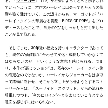
る。『
ジョーカー
』（19）が社会によって悪へと歩まされ
ていったように、本作のハーレイは出会ってきた人々の影
響を強く受けていく。この辺りからも、マーゴットが『ハ
ーレイ・クインの華麗なる覚醒 BIRDS OF PREY』をプロ
デュースしたことで、自身の“色”をしっかりと打ち出した
ことが見て取れる。
そしてまた、30年近い歴史を持つキャラクターであって
も、現代の“価値観”に合わせて変化・成長していかなくて
はならないのだ、というような意志も感じられる。つま
り、本作の“裏ミッション”は、既存のハーレイ・クイン像
の否定なのではないか。ハーレイからジョーカーをはぎ取
って路頭に迷わせ、そこから立ち上がらせようとするスト
ーリーからは、『
スーサイド・スクワッド
』からの流れを
尊重しつつも、“今のヒロイン”へと歩ませていこうとする
意図を感じずにはいられない。