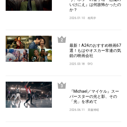
いけにえ』は何故怖かったの
か？
2026.01.10
相馬学
最新！A24のおすすめ映画67
選！もはやオスカー常連の気
鋭の映画会社
2025.03.18
SYO
『Michael／マイケル』スー
パースターの光と影、その
「光」を求めて
2026.06.11
斉藤博昭