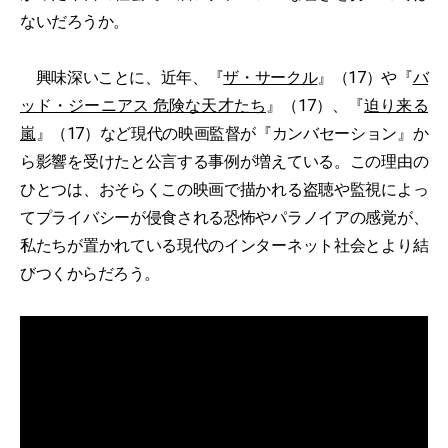
ないだろうか。
興味深いことに、近年、『
ザ・サークル
』（17）や『
バ
ッド・ジーニアス 危険な天才たち
』（17）、『
迫り来る
嵐
』（17）など現代の映画監督が『カンバセーション』か
ら影響を受けたと公言する事例が増えている。この理由の
ひとつは、おそらくこの映画で描かれる盗聴や監視によっ
てプライバシーが侵食される恐怖やパラノイアの感覚が、
私たちが置かれている現代のインターネット社会とより結
びつくからだろう。