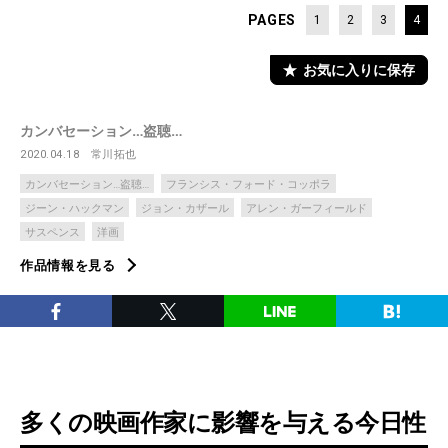
PAGES
1
2
3
4
お気に入りに保存
カンバセーション…盗聴…
2020.04.18
常川拓也
カンバセーション…盗聴…
フランシス・フォード・コッポラ
ジーン・ハックマン
ジョン・カザール
アレン・ガーフィールド
サスペンス
洋画
作品情報を見る
多くの映画作家に影響を与える今日性