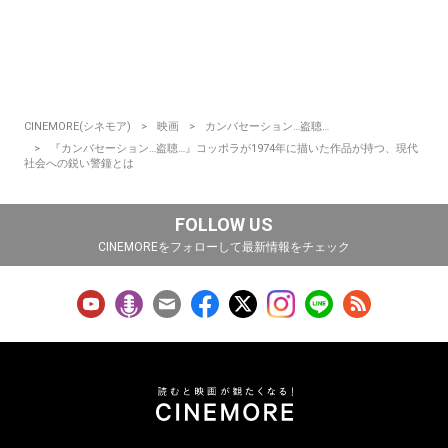
CINEMORE(シネモア)
映画
カンバセーション…盗聴…
『カンバセーション…盗聴…』コッポラが1974年に描いた作品が持つ、現代
社会への鋭い警鐘とは
FOLLOW US
CINEMOREをフォローして最新情報をチェック