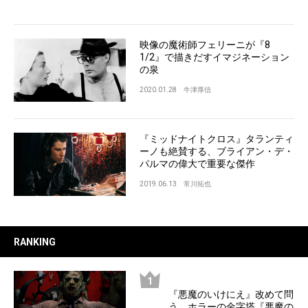
映像の魔術師フェリーニが『8
1/2』で描きだすイマジネーション
の泉
2020.01.28
牛津厚信
『ミッドナイトクロス』タランティ
ーノも絶賛する、ブライアン・デ・
パルマの偉大で重要な傑作
2019.06.13
常川拓也
RANKING
『悪魔のいけにえ』改めて問
う、ホラーの金字塔『悪魔の