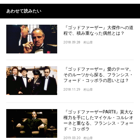
あわせて読みたい
『ゴッドファーザー』大傑作への道
程で、積み重なった偶然とは？
2018.09.28
村山章
『ゴッドファーザー』愛のテーマ。
そのルーツから探る、フランシス・
フォード・コッポラの思いとは？
2018.11.29
村山章
『ゴッドファーザーPARTII』莫大な
権力を手にしたマイケル・コルレオ
ーネと重なる、フランシス・フォー
ド・コッポラ
2019.03.20
村山章