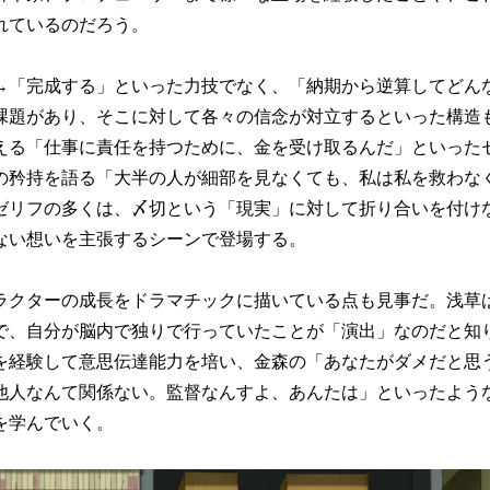
れているのだろう。
「完成する」といった力技でなく、「納期から逆算してどん
課題があり、そこに対して各々の信念が対立するといった構造
える「仕事に責任を持つために、金を受け取るんだ」といった
の矜持を語る「大半の人が細部を見なくても、私は私を救わな
ゼリフの多くは、〆切という「現実」に対して折り合いを付け
ない想いを主張するシーンで登場する。
クターの成長をドラマチックに描いている点も見事だ。浅草
で、自分が脳内で独りで行っていたことが「演出」なのだと知
を経験して意思伝達能力を培い、金森の「あなたがダメだと思
他人なんて関係ない。監督なんすよ、あんたは」といったよう
を学んでいく。