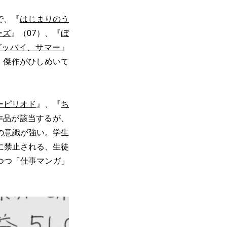
で、『
はじまりのう
ーズ
』（07）、『
ぼ
グッバイ、サマー
』
・傑作がひしめいて
ーピリオド
』、『
ち
作品が該当するが、
の意識が強い。学生
に禁止される、生徒
つつ「仕事マンガ」