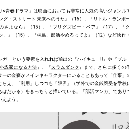
×青春ドラマ」は映画においても非常に人気の高いジャンル
ング・ストリート 未来へのうた
』（16）、『
リトル・ランボ
のさよなら
』（15）、『
ブリグズビー・ベア
』（17）、『
ン。
』（15）、『
桐島、部活やめるってよ
』（12）など快作
ガ」という要素を入れれば前出の『
ハイキュー!!
』や『
ブル
 小説家になる方法
』、『
スラムダンク
』まで、さらに多くの
サーの金森がメインキャラクターにいることもあって「仕事」
とらえ、「利用」しつつも「限界」（学外での金銭譲受を学校
ちはだかる）をきっちりと描いている。「部活マンガ」であり
いえよう。