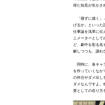
得た知見が生かさ
「寝ずに描く」→
げるか」といった
仕事論を浅草に伝
ニメーターとして
ど、劇中を彩る名
解しつつも、譲れ
同時に、各キャラ
を作っていくなか
の外注やダメ出し
ダメなんですよ。
督としての在り方