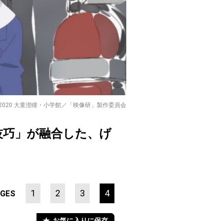
c)2020 大童澄瞳・小学館／「映像研」製作委員会
技巧」が融合した、げ
1
2
3
4
GES
お気に入りに保存