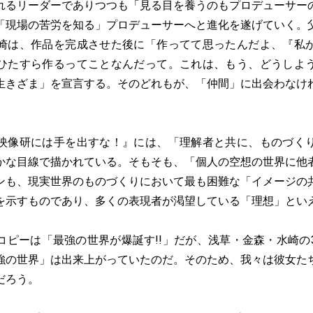
るリーダーでありつつも「見る目を養うのもプロデューサー
「現場の苦労を知る」プロデューサーへと進化を遂げていく。
崎は、作品を完成させた後に「作ってて思ったんだよ、『私
ひたすら作るってことなんだって。これは、もう、どうしよ
生きざま」を宣言する。そのどれもが、「仲間」に出会わなけ
像研には手を出すな！』には、「理解者と共に、ものづく
かな目線で描かれている。そもそも、「個人の空想の世界に他
ンも、現実世界のものづくりにおいて最も困難な「イメージの
を示すものであり、多くの表現者が渇望している「理想」とい
ピーは「最強の世界が爆誕す!!」だが、浅草・金森・水崎の
強の世界」は出来上がっていたのだ。そのため、我々は彼女た
だろう。