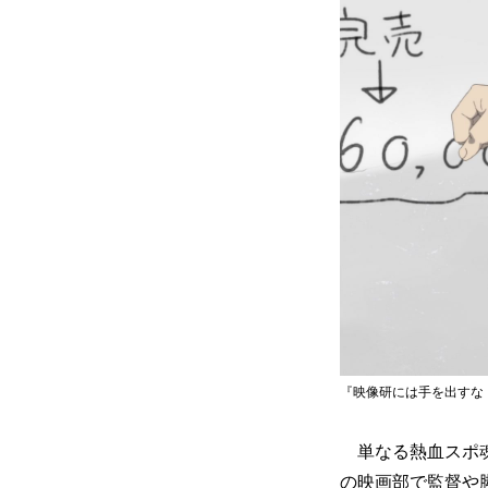
『映像研には手を出すな！
単なる熱血スポ魂
の映画部で監督や