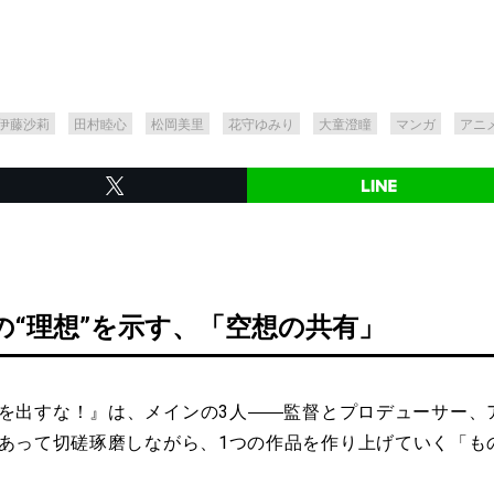
伊藤沙莉
田村睦心
松岡美里
花守ゆみり
大童澄瞳
マンガ
アニ
の“理想”を示す、「空想の共有」
出すな！』は、メインの3人――監督とプロデューサー、
あって切磋琢磨しながら、1つの作品を作り上げていく「も