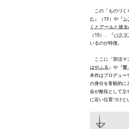
この「ものづくり
た
』（13）や『
シ
くとアールと彼女
（15）、『
バクマ
いるのが特徴。
ここに「部活マン
はやふる
』や『
響
本作はプロデュー
の身分を客観的に
会が敵役として立
に近い位置づけと