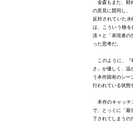
金森もまた、頼れ
の意見に賛同し、
反対されていた水
は、こういう物を
淡々と「表現者の
った思考だ。
このように、『映
さ」が優しく、温
う本作固有のシー
行われている状態
本作のキャッチコ
で、とっくに「最
了されてしまうの