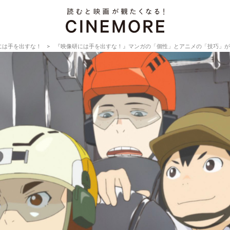
には手を出すな！
『映像研には手を出すな！』マンガの「個性」とアニメの「技巧」が