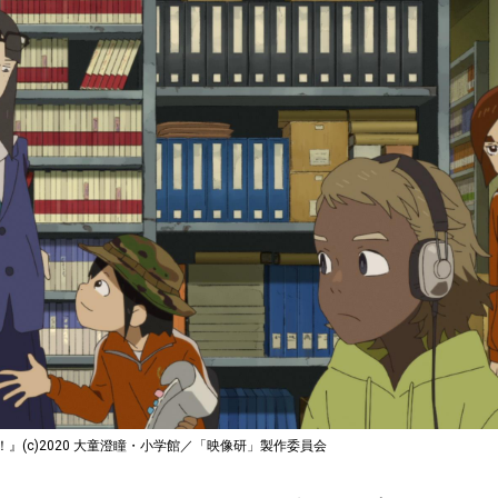
』(c)2020 大童澄瞳・小学館／「映像研」製作委員会