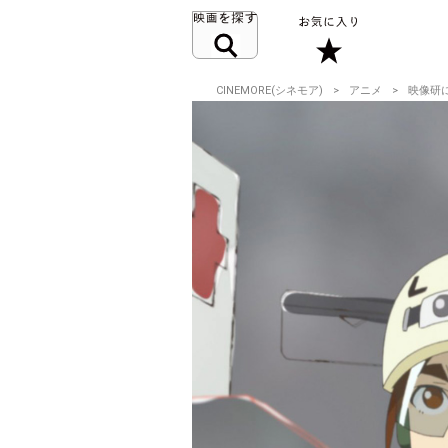
CINEMORE(シネモア)
アニメ
映像研