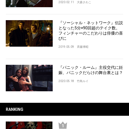
2020.02.11
大森さわこ
『ソーシャル・ネットワーク』伝説
となった5分×90回超のテイク数。
フィンチャーのこだわりは俳優の喜
びに
2019.05.09
斉藤博昭
『パニック・ルーム』主役交代に妊
娠、パニックだらけの舞台裏とは？
2020.05.18
竹島ルイ
RANKING