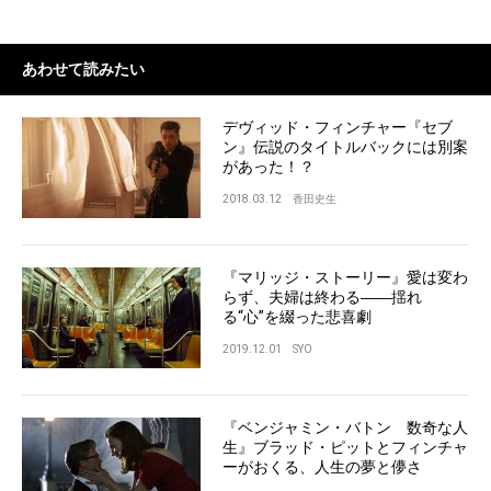
あわせて読みたい
デヴィッド・フィンチャー『セブ
ン』伝説のタイトルバックには別案
があった！？
2018.03.12
香田史生
『マリッジ・ストーリー』愛は変わ
らず、夫婦は終わる――揺れ
る“心”を綴った悲喜劇
2019.12.01
SYO
『ベンジャミン・バトン 数奇な人
生』ブラッド・ピットとフィンチャ
ーがおくる、人生の夢と儚さ