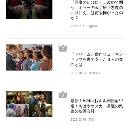
『悪魔のいけにえ』改めて問
う、ホラーの金字塔『悪魔の
いけにえ』は何故怖かったの
か？
2026.01.10
相馬学
『ドリーム』傑作ヒューマン
ドラマを裏で支えた３人の女
性とは
2017.10.03
牛津厚信
最新！A24のおすすめ映画67
選！もはやオスカー常連の気
鋭の映画会社
2025.03.18
SYO