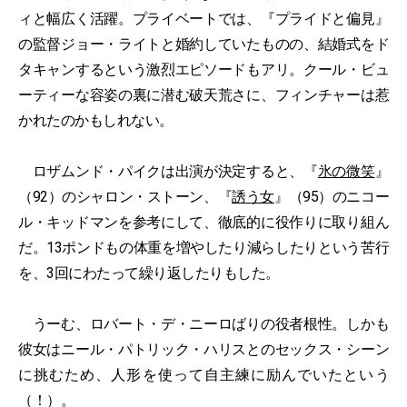
ィと幅広く活躍。プライベートでは、『プライドと偏見』
の監督ジョー・ライトと婚約していたものの、結婚式をド
タキャンするという激烈エピソードもアリ。クール・ビュ
ーティーな容姿の裏に潜む破天荒さに、フィンチャーは惹
かれたのかもしれない。
ロザムンド・パイクは出演が決定すると、『
氷の微笑
』
（92）のシャロン・ストーン、『
誘う女
』（95）のニコー
ル・キッドマンを参考にして、徹底的に役作りに取り組ん
だ。13ポンドもの体重を増やしたり減らしたりという苦行
を、3回にわたって繰り返したりもした。
うーむ、ロバート・デ・ニーロばりの役者根性。しかも
彼女はニール・パトリック・ハリスとのセックス・シーン
に挑むため、人形を使って自主練に励んでいたという
（！）。