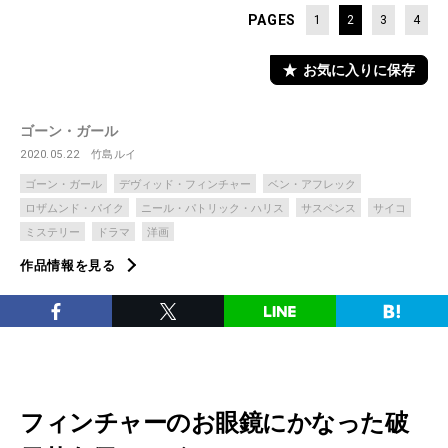
PAGES
1
2
3
4
お気に入りに保存
ゴーン・ガール
2020.05.22
竹島ルイ
ゴーン・ガール
デヴィッド・フィンチャー
ベン・アフレック
ロザムンド・パイク
ニール・パトリック・ハリス
サスペンス
サイコ
ミステリー
ドラマ
洋画
作品情報を見る
フィンチャーのお眼鏡にかなった破