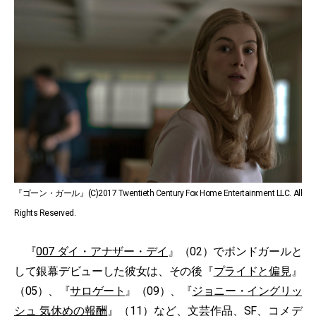
『ゴーン・ガール』(C)2017 Twentieth Century Fox Home Entertainment LLC. All
Rights Reserved.
『
007 ダイ・アナザー・デイ
』（02）でボンドガールと
して銀幕デビューした彼女は、その後『
プライドと偏見
』
（05）、『
サロゲート
』（09）、『
ジョニー・イングリッ
シュ 気休めの報酬
』（11）など、文芸作品、SF、コメデ