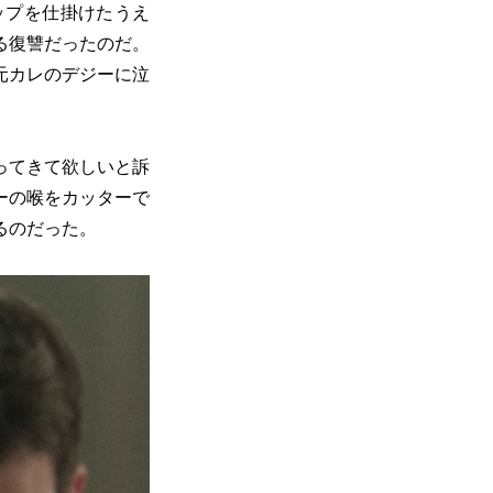
ップを仕掛けたうえ
る復讐だったのだ。
元カレのデジーに泣
ってきて欲しいと訴
ーの喉をカッターで
るのだった。