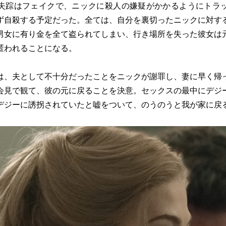
踪はフェイクで、ニックに殺人の嫌疑がかかるようにトラ
ず自殺する予定だった。全ては、自分を裏切ったニックに対す
男女に有り金を全て盗られてしまい、行き場所を失った彼女は
匿われることになる。
、夫として不十分だったことをニックが謝罪し、妻に早く帰
会見で観て、彼の元に戻ることを決意。セックスの最中にデジ
デジーに誘拐されていたと嘘をついて、のうのうと我が家に戻