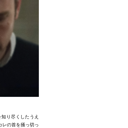
を知り尽くしたうえ
カレの首を掻っ切っ