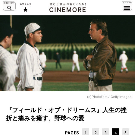
(c)Photofest / Getty Images
『フィールド・オブ・ドリームス』人生の挫
折と痛みを癒す、野球への愛
PAGES
1
2
3
4
5