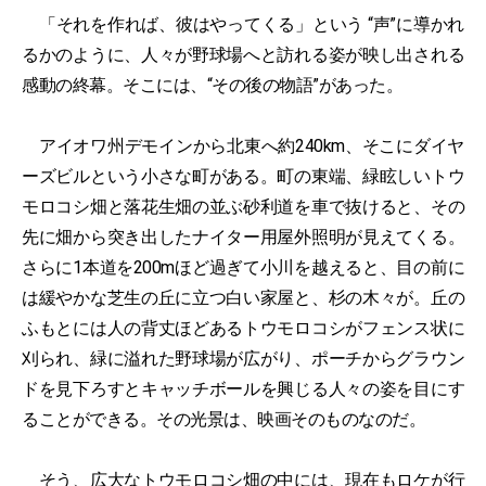
「それを作れば、彼はやってくる」という “声”に導かれ
るかのように、人々が野球場へと訪れる姿が映し出される
感動の終幕。そこには、“その後の物語”があった。
アイオワ州デモインから北東へ約240km、そこにダイヤ
ーズビルという小さな町がある。町の東端、緑眩しいトウ
モロコシ畑と落花生畑の並ぶ砂利道を車で抜けると、その
先に畑から突き出したナイター用屋外照明が見えてくる。
さらに1本道を200mほど過ぎて小川を越えると、目の前に
は緩やかな芝生の丘に立つ白い家屋と、杉の木々が。丘の
ふもとには人の背丈ほどあるトウモロコシがフェンス状に
刈られ、緑に溢れた野球場が広がり、ポーチからグラウン
ドを見下ろすとキャッチボールを興じる人々の姿を目にす
ることができる。その光景は、映画そのものなのだ。
そう、広大なトウモロコシ畑の中には、現在もロケが行