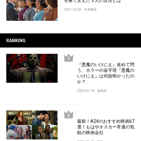
を裏で支えた３人の女性とは
2017.10.03
牛津厚信
RANKING
『悪魔のいけにえ』改めて問
う、ホラーの金字塔『悪魔の
いけにえ』は何故怖かったの
か？
2026.01.10
相馬学
最新！A24のおすすめ映画67
選！もはやオスカー常連の気
鋭の映画会社