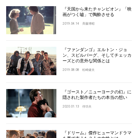
『天国から来たチャンピオン』「映
画がつく嘘」で陶酔させる
2019.04.14
斉藤博昭
『ファンダンゴ』エルトン・ジョ
ン、スピルバーグ、そしてチェッカ
ーズとの意外な関係とは
2019.08.08
松崎健夫
『ゴースト／ニューヨークの幻』に
隠された製作者たちの本当の想い
2020.01.13
侍功夫
『ドリーム』傑作ヒューマンドラマ