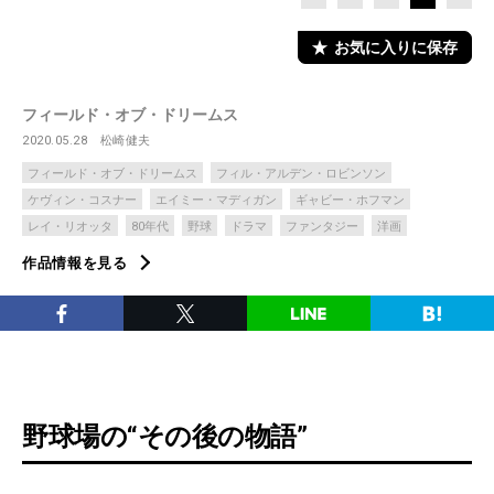
お気に入りに保存
フィールド・オブ・ドリームス
2020.05.28
松崎健夫
フィールド・オブ・ドリームス
フィル・アルデン・ロビンソン
ケヴィン・コスナー
エイミー・マディガン
ギャビー・ホフマン
レイ・リオッタ
80年代
野球
ドラマ
ファンタジー
洋画
作品情報を見る
野球場の“その後の物語”