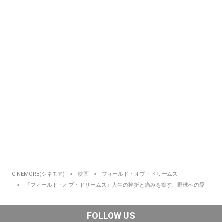
CINEMORE(シネモア)
映画
フィールド・オブ・ドリームス
『フィールド・オブ・ドリームス』人生の挫折と痛みを癒す、野球への愛
FOLLOW US