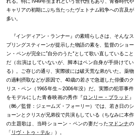
れる。特に1949年生まれという世代性もあり、青春時代や
キャリアの初期にぶち当たったヴェトナム戦争への言及が
多い。
『インディアン・ランナー』の素晴らしさは、そんなス
プリングスティーンが提示した物語の素を、監督のショー
ン・ペンが完全に“自分のうた”として歌い直していること
だ（出演はしていないが、脚本はペン自身が手掛けてい
る）。ご存じの通り、実際彼には破天荒な弟がいた。薬物
の過剰摂取などが原因で、40歳の若さで急逝した俳優のク
リス・ペン（1965年生～2006年没）だ。実際の犯罪事件
をモデルにした青春映画の秀作『
ロンリー・ブラッド
』
（86／監督：ジェームズ・フォーリー）では、若き日のシ
ョーンとクリスが兄弟役で共演もしている（ちなみに本作
の主題歌は、当時ショーン・ペンの妻だった
マドンナ
の
「
リヴ・トゥ・テル
」）。