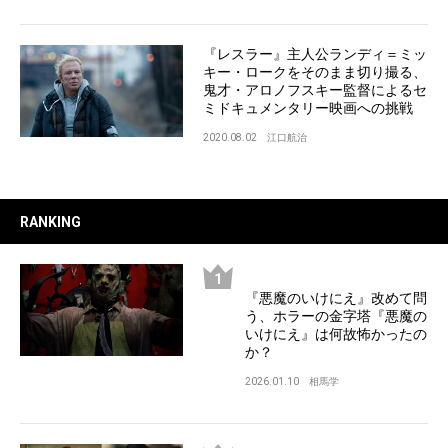
『レスラー』主人公ランディ＝ミッ
キー・ロークをそのまま切り撮る、
鬼才・アロノフスキー監督によるセ
ミドキュメンタリー映画への挑戦
2020.08.02
江口航治
RANKING
『悪魔のいけにえ』改めて問
う、ホラーの金字塔『悪魔の
いけにえ』は何故怖かったの
か？
2026.01.10
相馬学