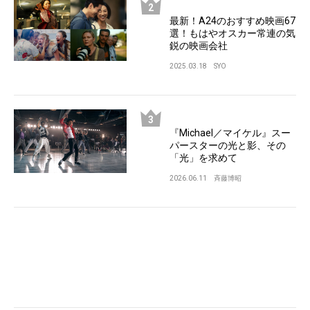
最新！A24のおすすめ映画67
選！もはやオスカー常連の気
鋭の映画会社
2025.03.18
SYO
『Michael／マイケル』スー
パースターの光と影、その
「光」を求めて
2026.06.11
斉藤博昭