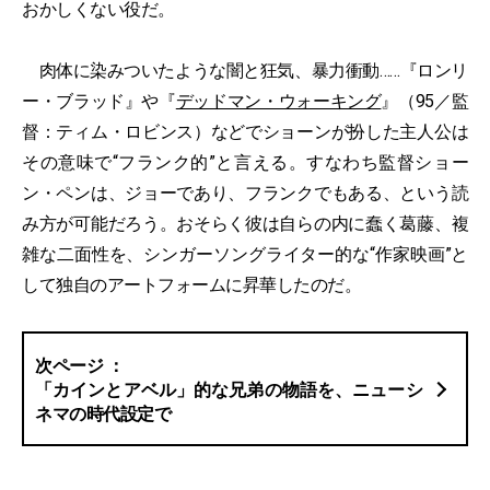
おかしくない役だ。
肉体に染みついたような闇と狂気、暴力衝動……『ロンリ
ー・ブラッド』や『
デッドマン・ウォーキング
』（95／監
督：ティム・ロビンス）などでショーンが扮した主人公は
その意味で“フランク的”と言える。すなわち監督ショー
ン・ペンは、ジョーであり、フランクでもある、という読
み方が可能だろう。おそらく彼は自らの内に蠢く葛藤、複
雑な二面性を、シンガーソングライター的な“作家映画”と
して独自のアートフォームに昇華したのだ。
「カインとアベル」的な兄弟の物語を、ニューシ
ネマの時代設定で