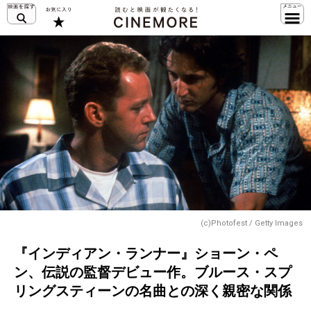
(c)Photofest / Getty Images
『インディアン・ランナー』ショーン・ペ
ン、伝説の監督デビュー作。ブルース・スプ
リングスティーンの名曲との深く親密な関係