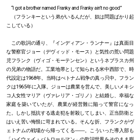
“I got a brother named Franky and Franky ain’t no good”
（フランキーという弟がいるんだが、奴は問題ばかり起
こしている）
この歌詞の通り、『インディアン・ランナー』は真面目
な警察官ジョー（デヴィッド・モース）と気性の荒い問題
児フランク（ヴィゴ・モーテンセン）というネブラスカ州
の兄弟の物語だ。工業地帯として知られる米中西部で、時
代設定は1968年。当時はべトナム戦争の真っ只中。フラン
クは1965年に入隊。ジョーは農業を営んで、美しいメキシ
コ人女性マリア（ヴァレリア・ゴリノ）と結婚し、幸福な
家庭を築いていたが、農業が経営難に陥って警官になっ
た。しかし抵抗する逃走犯を射殺してしまい、正当防衛と
はいえ苦い悔恨に苛まれている。そんな折、フランクがヴ
ェトナムの戦場から帰ってくる――。こういった導入部も
「ハイウェイ・パトロールマン」の歌詞世界をそのまま膨