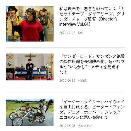
私は映画で、悪意と戦っていく『カ
セットテープ・ダイアリーズ』グリ
ンダ・チャーダ監督【Director’s
Interview Vol.64】
2020.07.02
SYO
『サンダーロード』サンダンス絶賛
の傑作短編を長編映画化。超パワフ
ルな“やらかし”コメディを見逃す
な！
2020.06.26
村山章
『イージー・ライダー』ハイウェイ
を自由に旅する、ピーター・フォン
ダ、デニス・ホッパー、ジャック・
ニコルソンに思いを馳せて
2019.08.28
大森さわこ