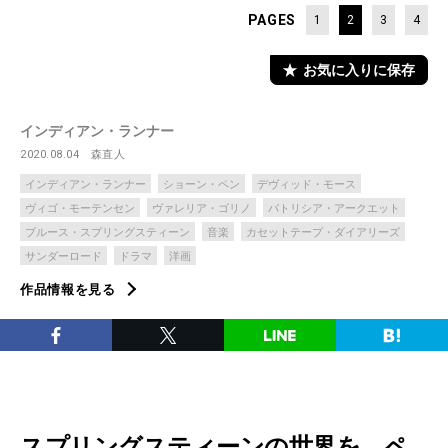
PAGES
1
2
3
4
お気に入りに保存
インディアン・ランナー
2020.08.04
森直人
インディアン・ランナー
ショーン・ペン
デヴィッド・モース
ヴィゴ・モーテンセン
ヴァレリア・ゴリノ
パトリシア・アークエット
ブルース・スプリングスティーン
音楽
カセットテープ・ダイアリーズ
サンダーロード
ドラマ
洋画
作品情報を見る
スプリングスティーンの世界を、ペ