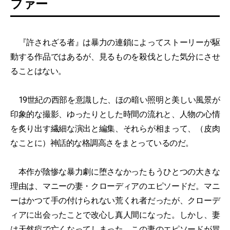
ファー
『許されざる者』は暴力の連鎖によってストーリーが駆
動する作品ではあるが、見るものを殺伐とした気分にさせ
ることはない。
19世紀の西部を意識した、ほの暗い照明と美しい風景が
印象的な撮影、ゆったりとした時間の流れと、人物の心情
を炙り出す繊細な演出と編集、それらが相まって、（皮肉
なことに）神話的な格調高さをまとっているのだ。
本作が陰惨な暴力劇に堕さなかったもうひとつの大きな
理由は、マニーの妻・クローディアのエピソードだ。マニ
ーはかつて手の付けられない荒くれ者だったが、クローデ
ィアに出会ったことで改心し真人間になった。しかし、妻
は天然痘で亡くなってしまった。この妻のエピソードが冒