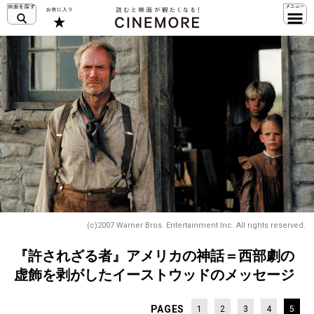
(c)2007 Warner Bros. Entertainment Inc. All rights reserved.
『許されざる者』アメリカの神話＝西部劇の
虚飾を剥がしたイーストウッドのメッセージ
PAGES
1
2
3
4
5