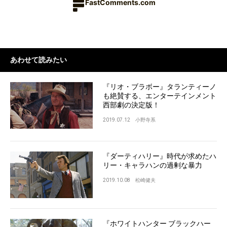
FastComments.com
あわせて読みたい
『リオ・ブラボー』タランティーノ
も絶賛する、エンターテインメント
西部劇の決定版！
2019.07.12
小野寺系
『ダーティハリー』時代が求めたハ
リー・キャラハンの過剰な暴力
2019.10.08
松崎健夫
『ホワイトハンター ブラックハー