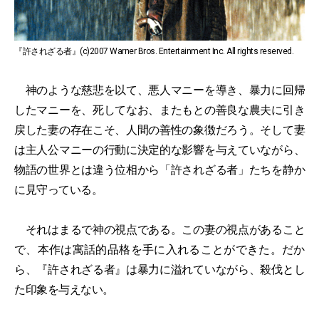
『許されざる者』(c)2007 Warner Bros. Entertainment Inc. All rights reserved.
神のような慈悲を以て、悪人マニーを導き、暴力に回帰
したマニーを、死してなお、またもとの善良な農夫に引き
戻した妻の存在こそ、人間の善性の象徴だろう。そして妻
は主人公マニーの行動に決定的な影響を与えていながら、
物語の世界とは違う位相から「許されざる者」たちを静か
に見守っている。
それはまるで神の視点である。この妻の視点があること
で、本作は寓話的品格を手に入れることができた。だか
ら、『許されざる者』は暴力に溢れていながら、殺伐とし
た印象を与えない。