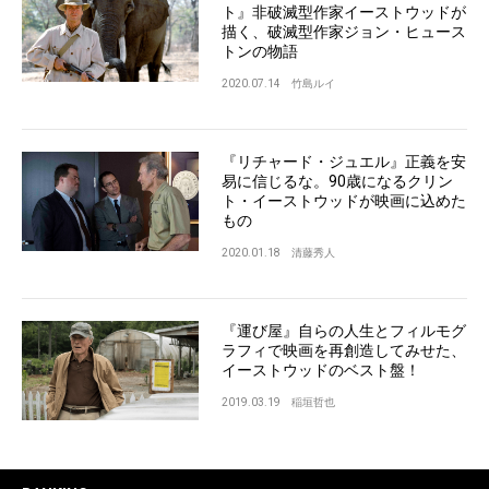
ト』非破滅型作家イーストウッドが
描く、破滅型作家ジョン・ヒュース
トンの物語
2020.07.14
竹島ルイ
『リチャード・ジュエル』正義を安
易に信じるな。90歳になるクリン
ト・イーストウッドが映画に込めた
もの
2020.01.18
清藤秀人
『運び屋』自らの人生とフィルモグ
ラフィで映画を再創造してみせた、
イーストウッドのベスト盤！
2019.03.19
稲垣哲也