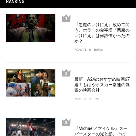
RANKING
『悪魔のいけにえ』改めて問
う、ホラーの金字塔『悪魔の
いけにえ』は何故怖かったの
か？
2026.01.10
相馬学
最新！A24のおすすめ映画67
選！もはやオスカー常連の気
鋭の映画会社
2025.03.18
SYO
『Michael／マイケル』スー
パースターの光と影、その