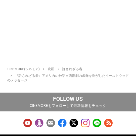
CINEMORE(シネモア)
映画
許されざる者
『許されざる者』アメリカの神話＝西部劇の虚飾を剥がしたイーストウッド
のメッセージ
FOLLOW US
CINEMOREをフォローして最新情報をチェック