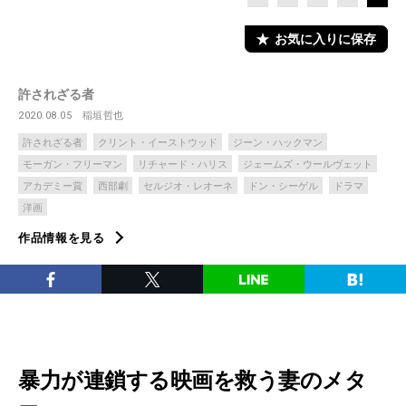
お気に入りに保存
許されざる者
2020.08.05
稲垣哲也
許されざる者
クリント・イーストウッド
ジーン・ハックマン
モーガン・フリーマン
リチャード・ハリス
ジェームズ・ウールヴェット
アカデミー賞
西部劇
セルジオ・レオーネ
ドン・シーゲル
ドラマ
洋画
作品情報を見る
暴力が連鎖する映画を救う妻のメタ