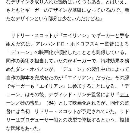
なデザインを取り入れた箇所はいくつもある。とはいえ、
もともとギーガーのデザインが基盤になっているので、新
たなデザインという部分は少ないんだけどね」
リドリー・スコットが『エイリアン』でギーガーと手を
組んだのは、アレハンドロ・ホドロフスキー監督による
「デューン」の映画化が頓挫したこととも関係している。
同作の美術を担当していたのがギーガーで、特殊効果を務
めたダン・オバノンが、「デューン」の製作中止によって
自作の脚本を完成せたのが『エイリアン』だった。その縁
でギーガーも『エイリアン』に参加することになる。「デ
ューン」はその後、デヴィッド・リンチ監督により『
デュ
ーン／砂の惑星
』（84）として映画化されるが、同作の監
督には当初、リドリー・スコットが予定されていた。リド
リーはプロデューサー側との決裂で降板するという、複雑
な因縁もあった。