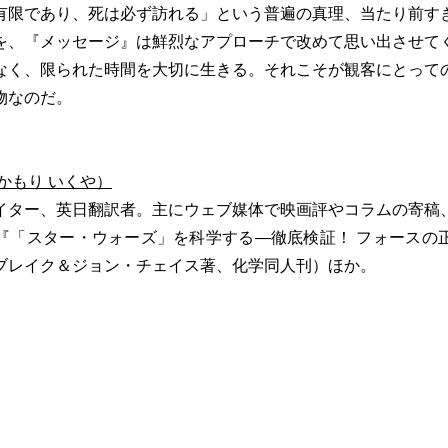
有限であり、死は必ず訪れる」という普遍の真理、当たり前す
を、『メッセージ』は鮮烈なアプローチで改めて思い出させて
なく、限られた時間を大切に生きる。それこそが観客にとって
物なのだ。
かもり いくや）
イター、英日翻訳者。主にウェブ媒体で映画評やコラムの寄稿
『「スター・ウォーズ」を科学する―徹底検証！ フォースの
ブレイク＆ジョン・チェイス著、化学同人刊）ほか。