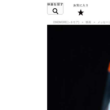
CINEMORE(シネモア)
映画
メッセー