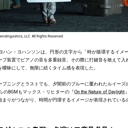
guistics, LLC. All Rights Reserved.
ハン・ヨハンソンは、円形の文字から「時が循環するイメー
ープ装置でピアノの音を多重録音。その際に打鍵音を敢えて入
を曖昧にして、無限に続くタイム感を表現した。
プニングとラストでも、夕闇前のブルーに覆われたルイーズ
らのBGMもマックス・リヒターの『
On the Nature of Daylight
始まりがつながり、時間が円環するイメージが表現されている