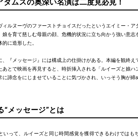
アダムスの奥深い名演は二度見必見！
ィルヌーヴのファーストチョイスだったというエイミー・ア
、娘を育て慈しむ母親の顔、危機的状況に立ち向かう強い意志
体的に造形した。
、『メッセージ』には構成上の仕掛けがある。本編を観終え
たあとで映画を再見すると、時折挿入される「ルイーズと娘ハ
常に諦念をにじませていることに気づかされ、いっそう胸が締
る“メッセージ”とは
いって、ルイーズと同じ時間感覚を獲得できるわけではも