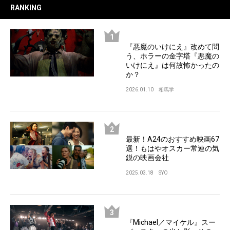
RANKING
『悪魔のいけにえ』改めて問
う、ホラーの金字塔『悪魔の
いけにえ』は何故怖かったの
か？
2026.01.10
相馬学
最新！A24のおすすめ映画67
選！もはやオスカー常連の気
鋭の映画会社
2025.03.18
SYO
『Michael／マイケル』スー