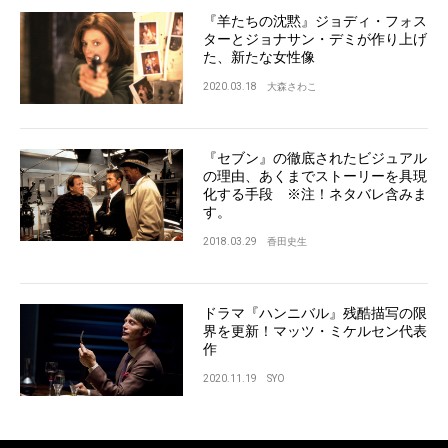
『羊たちの沈黙』ジョディ・フォス
ターとジョナサン・デミが作り上げ
た、新たな女性像
2020.03.18
大森さわこ
『セブン』の徹底されたビジュアル
の理由、あくまでストーリーを具現
化する手段 ※注！ネタバレ含みま
す。
2018.03.29
香田史生
ドラマ『ハンニバル』残酷描写の限
界を更新！マッツ・ミケルセン代表
作
2020.11.19
SYO