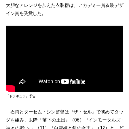
大胆なアレンジを加えた衣装群は、アカデミー賞衣装デザ
イン賞を受賞した。
『ドラキュラ』予告
石岡とターセム・シン監督は『ザ・セル』で初めてタッ
グを組み、以降『
落下の王国
』（06）『
インモータルズ -
神々の戦い-
』（11）『
白雪姫と鏡の女王
』（12）と、ど