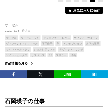
お気に入りに保存
ザ・セル
2020.12.01
侍功夫
ザ・セル
ターセム・シン
ジェニファー・ロペス
ヴィンス・ヴォーン
ヴィンセント・ドノフリオ
石岡瑛子
夢
インセプション
落下の王国
サルバドール・ダリ
シュルレアリスム
デヴィッド・リンチ
ツイン・ピークス
サスペンス
SF
スリラー
洋画
作品情報を見る
石岡瑛子の仕事