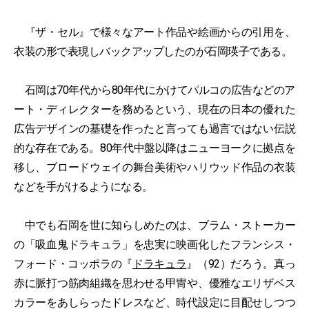
『ザ・セル』で様々なアート作品や絵画からの引用を、
衣装の形で表現しバックアップしたのが石岡瑛子である。
石岡は70年代から80年代にかけてパルコの広告などのア
ート・ディレクターを務めるという、現在の日本の優れた
広告デザインの基礎を作ったと言っても過言ではない伝説
的な存在である。80年代中盤以降はニューヨークに拠点を
移し、ブロードウェイの舞台美術やハリウッド作品の衣装
などを手がけるようになる。
中でも石岡を世に知らしめたのは、ブラム・ストーカー
の「吸血鬼ドラキュラ」を忠実に映画化したフランシス・
フォード・コッポラの『
ドラキュラ
』（92）だろう。真っ
赤に脈打つ筋肉組織を思わせる甲冑や、優雅なエリザベス
カラーをあしらったドレスなど、時代設定に目配せしつつ