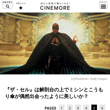
(c)Photofest / Getty Images
『ザ・セル』は解剖台の上でミシンとこうも
り傘が偶然出会ったように美しいか？
PAGES
1
2
3
4
5
6