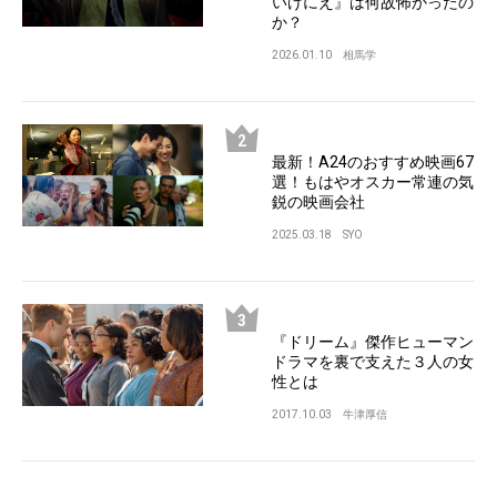
いけにえ』は何故怖かったの
か？
2026.01.10
相馬学
最新！A24のおすすめ映画67
選！もはやオスカー常連の気
鋭の映画会社
2025.03.18
SYO
『ドリーム』傑作ヒューマン
ドラマを裏で支えた３人の女
性とは
2017.10.03
牛津厚信