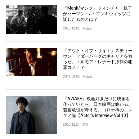
『Mank/マンク』フィンチャー親子
がハーマン・J・マンキウィッツに
託したものとは？
2020.12.03
村山章
『アウト・オブ・サイト』スティー
ヴン・ソダーバーグのキャリアを救
った、エルモア・レナード原作の犯
罪コメディ
2019.09.02
村山章
『AWAKE』映画好きだけに映画を
作っていたら、日本映画は終わる。
若葉竜也が考える、コロナ禍のエン
タメ論【Actor's Interview Vol.10】
2020.12.24
SYO