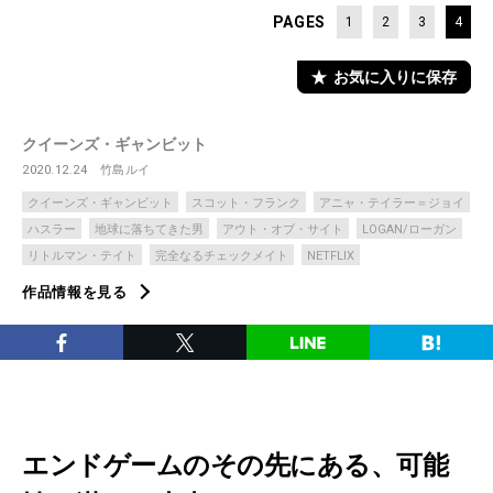
PAGES
1
2
3
4
お気に入りに保存
クイーンズ・ギャンビット
2020.12.24
竹島ルイ
クイーンズ・ギャンビット
スコット・フランク
アニャ・テイラー＝ジョイ
ハスラー
地球に落ちてきた男
アウト・オブ・サイト
LOGAN/ローガン
リトルマン・テイト
完全なるチェックメイト
NETFLIX
作品情報を見る
エンドゲームのその先にある、可能