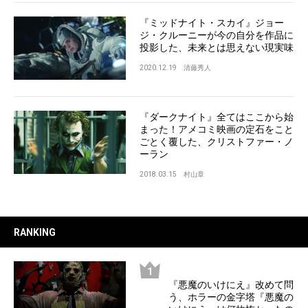
『ミッドナイト・スカイ』ジョー
ジ・クルーニーが今の自分を作品に
投影した、未来とは思えない現実味
2020.12.19
清藤秀人
『ダークナイト』全てはここから始
まった！アメコミ映画の定石をこと
ごとく覆した、クリストファー・ノ
ーラン
2018.03.15
村山章
RANKING
『悪魔のいけにえ』改めて問
う、ホラーの金字塔『悪魔の