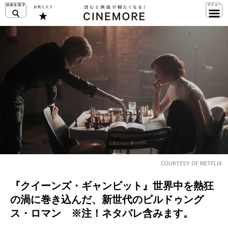
COURTESY OF NETFLIX
『クイーンズ・ギャンビット』世界中を熱狂
の渦に巻き込んだ、新世代のビルドゥング
ス・ロマン ※注！ネタバレ含みます。