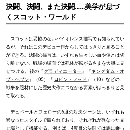
決闘、決闘、また決闘……美学が息づ
くスコット・ワールド
スコットは妥協のないバイオレンス描写でも知られてい
るが、それはこのデビュー作からしてはっきりと見ること
ができる。決闘の描写は、いずれも生々しい血や傷とは切
り離せない。戦場の場面では死体が転がるさまを大胆に見
せつける。後の『
グラディエーター
』『
キングダム・オ
ブ・ヘブン
』（05）『
ロビン・フッド
』（10）などの、
戦争を題材にした歴史大作につながる要素がはっきりと見
て取れる。
デュペールとフェローの6度の対決シーンは、いずれも
異なったスタイルで撮られており、それぞれが異なった見
せ場として機能する。例えば、4度目の決闘では馬に乗っ