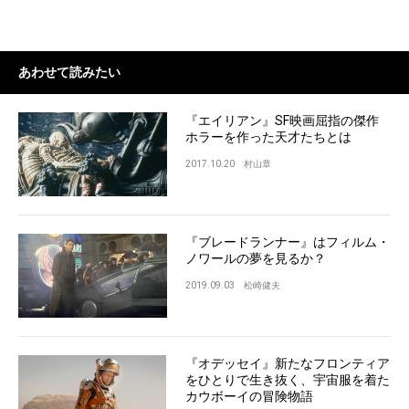
あわせて読みたい
『エイリアン』SF映画屈指の傑作
ホラーを作った天才たちとは
2017.10.20
村山章
『ブレードランナー』はフィルム・
ノワールの夢を見るか？
2019.09.03
松崎健夫
『オデッセイ』新たなフロンティア
をひとりで生き抜く、宇宙服を着た
カウボーイの冒険物語