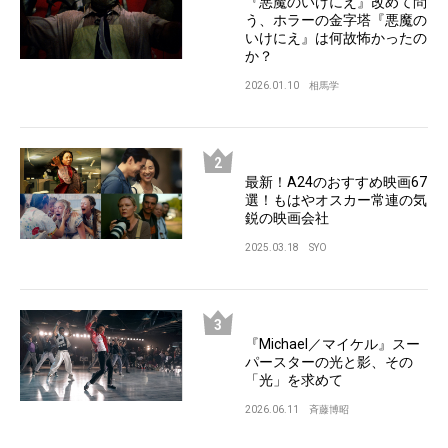
『悪魔のいけにえ』改めて問
う、ホラーの金字塔『悪魔の
いけにえ』は何故怖かったの
か？
2026.01.10
相馬学
最新！A24のおすすめ映画67
選！もはやオスカー常連の気
鋭の映画会社
2025.03.18
SYO
『Michael／マイケル』スー
パースターの光と影、その
「光」を求めて
2026.06.11
斉藤博昭