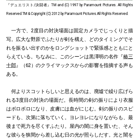
『デュエリスト/決闘者』TM and (C) 1997 by Paramount Pictures. All Rights
Reserved.TM & Copyright (C) 2012 by Paramount Pictures.All Rights Reserved.
一方で、2度目の対決場面は固定カメラでじっくりと描
写。広大な野原でふたりが剣を構え、どのタイミングでそ
れを振るい出すのかをロングショットで緊張感とともにと
らえている。ちなみに、このシーンは黒澤明の名作『
椿三
十郎
』（62）のクライマックスからの影響を指摘する声も
ある。
何よりスコットらしいと思えるのは、廃墟で繰り広げら
れる3度目の対決の場面だ。長時間の剣の振りにより衣服
はボロボロになり、皮膚には血がにじむ。剣の振りのスピ
ードも、次第に落ちていく。ヨレヨレになりながらも、最
後まで死力を尽くすふたり。屋内の闇に身を置いた、そん
な彼らを狭間から差し込む日の光が照らしだす。光と闇を