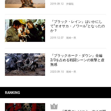
2019.09.12
伊藤聡
『ブラック・レイン』はいかにし
て“オオサカ・ノワール”となったの
か？
2019.12.07
尾崎一男
『ブラックホーク・ダウン』全編
2/3を占める戦闘シーンの衝撃と虚
無感
2020.09.10
尾崎一男
RANKING