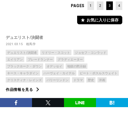
PAGES
1
2
3
4
お気に入りに保存
デュエリスト/決闘者
2021.03.15
相馬学
デュエリスト/決闘者
リドリー・スコット
ジョセフ・コンラッド
エイリアン
ブレードランナー
グラディエーター
ブラックホーク・ダウン
オデッセイ
地獄の黙示録
キース・キャラダイン
ハーヴェイ・カイテル
ピート・ポスルスウェイト
クリスティナ・レインズ
バリーリンドン
ドラマ
歴史
洋画
作品情報を見る