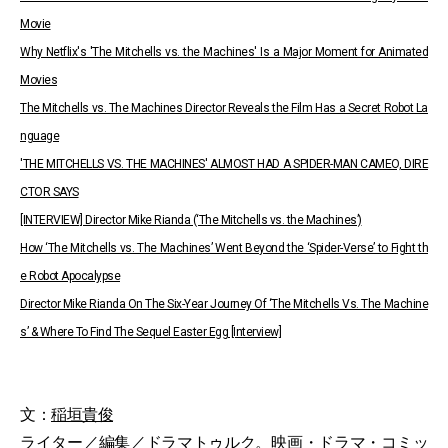
Movie
Why Netflix's 'The Mitchells vs. the Machines' Is a Major Moment for Animated
Movies
The Mitchells vs. The Machines Director Reveals the Film Has a Secret Robot La
nguage
'THE MITCHELLS VS. THE MACHINES' ALMOST HAD A SPIDER-MAN CAMEO, DIRE
CTOR SAYS
[INTERVIEW] Director Mike Rianda (‘The Mitchells vs. the Machines’)
How ‘The Mitchells vs. The Machines’ Went Beyond the ‘Spider-Verse’ to Fight th
e Robot Apocalypse
Director Mike Rianda On The Six-Year Journey Of ‘The Mitchells Vs. The Machine
s’ & Where To Find The Sequel Easter Egg [Interview]
文：
稲垣貴俊
ライター／編集／ドラマトゥルク。映画・ドラマ・コミッ