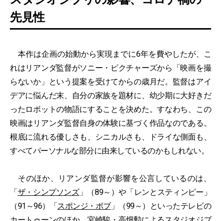
先見性
本作は企画の始動から実現までに6年を費やしたが、こ
れはリアンダ監督がソニー・ピクチャーズから「映画を撮
らないか」という提案を受けてからの歳月だ。監督はアイ
デアに悩んだ末、自分の家族を題材に、幼少期に大好きだ
ったロボットの物語にすることを決めた。すなわち、この
映画はリアンダ監督自身の体験に基づく作品なのである。
根底に流れる優しさも、シニカルさも、ドライな側面も、
すべてパーソナルな部分に由来しているのかもしれない。
そのほか、リアンダ監督が影響を公言しているのは、
「
ザ・シンプソンズ
」（89～）や「レンとスティンピー」
（91～96）「
スポンジ・ボブ
」（99～）といったテレビの
カートゥーンのほか、宮崎駿・高畑勲によるスタジオジブ