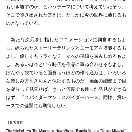
も引き離すのか」というテーマについて考えていたそう。
そこで導き出された答えは、たしかに今の世界に通じるも
のとなっている。
新たな次元を目指したアニメーションに興奮するもよ
し、練られたストーリーテリングとユーモアを堪能するも
よし、優しくもドライなテーマへの視線を噛みしめるもよ
し、あるいは今という時代を作品に重ね合わせるもよし。
ぼんやり観ていると面食らうほどの作り込みは、いろいろ
な楽しみ方をきちんと保証するものだ。画面の細部まで目
を凝らして見直せば、きっと何度でも違った発見ができる
はず。『スパイダーマン：スパイダーバース』同様、賞レ
ースでの健闘にも期待したい。
［参考資料］
The Mitchells vs. The Machines: How Michael Rianda Made a 'Dirtbag Miyazaki'