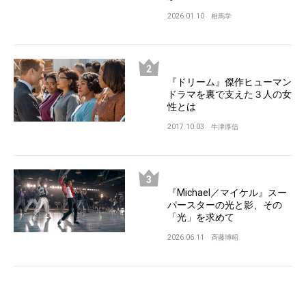
2026.01.10
相馬学
『ドリーム』傑作ヒューマン
ドラマを裏で支えた３人の女
性とは
2017.10.03
牛津厚信
『Michael／マイケル』スー
パースターの光と影、その
「光」を求めて
2026.06.11
斉藤博昭