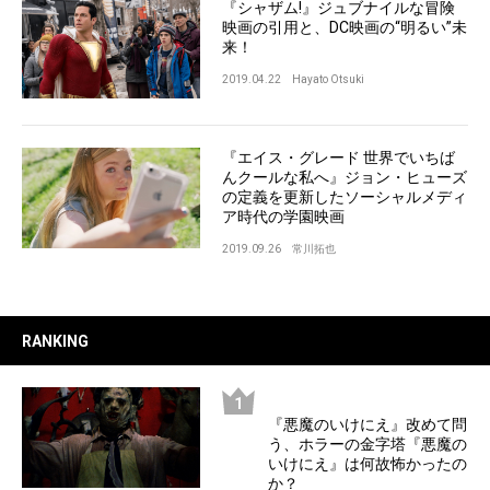
『シャザム!』ジュブナイルな冒険
映画の引用と、DC映画の“明るい”未
来！
2019.04.22
Hayato Otsuki
『エイス・グレード 世界でいちば
んクールな私へ』ジョン・ヒューズ
の定義を更新したソーシャルメディ
ア時代の学園映画
2019.09.26
常川拓也
RANKING
『悪魔のいけにえ』改めて問
う、ホラーの金字塔『悪魔の
いけにえ』は何故怖かったの
か？