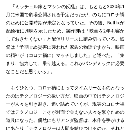
『ミッチェル家とマシンの反乱』は、もともと2020年1
月に米国で劇場公開される予定だったが、のちにコロナ禍
のために公開時期が未定となっていた。その後、Netflixが
配給権に興味を示したため、製作陣は「映画を2年も寝か
しておきたくない」と配信リリースに踏み切っている。監
督は「予期せぬ災害に襲われた家族の物語ですから、映画
の精神が（コロナ禍に）マッチしました」と述べた。「集
まり、協力して、乗り越える。これがパンデミックに必要
なことだと思うから」。
もうひとつ、コロナ禍によってタイムリーなものとなっ
たのはテクノロジーの扱い方だ。映画の中ではテクノロジ
ーが人々を引き裂き、追い詰めていくが、現実のコロナ禍
ではテクノロジーこそが対面で会えない人々を繋ぐための
道具になった。偶然にもリアンダ監督は、本作を手がける
にあたり「テクノロジーは人間を結びつけるのか、それと