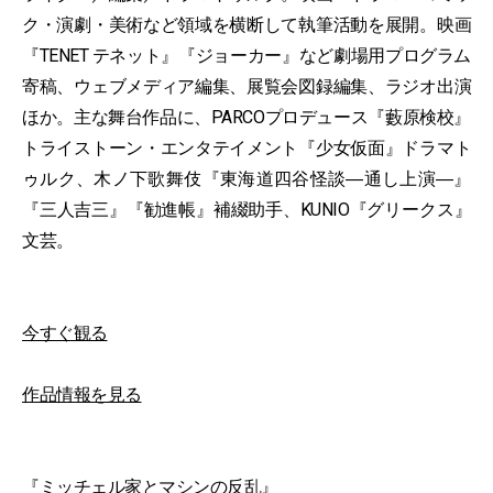
ク・演劇・美術など領域を横断して執筆活動を展開。映画
『TENET テネット』『ジョーカー』など劇場用プログラム
寄稿、ウェブメディア編集、展覧会図録編集、ラジオ出演
ほか。主な舞台作品に、PARCOプロデュース『藪原検校』
トライストーン・エンタテイメント『少女仮面』ドラマト
ゥルク、木ノ下歌舞伎『東海道四谷怪談―通し上演―』
『三人吉三』『勧進帳』補綴助手、KUNIO『グリークス』
文芸。
今すぐ観る
作品情報を見る
『ミッチェル家とマシンの反乱』