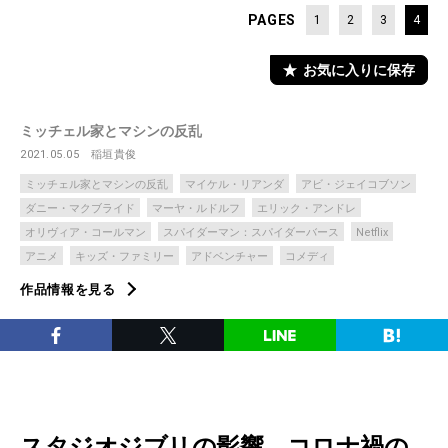
PAGES
1
2
3
4
お気に入りに保存
ミッチェル家とマシンの反乱
2021.05.05
稲垣貴俊
ミッチェル家とマシンの反乱
マイケル・リアンダ
アビ・ジェイコブソン
ダニー・マクブライド
マーヤ・ルドルフ
エリック・アンドレ
オリヴィア・コールマン
スパイダーマン：スパイダーバース
Netflix
アニメ
キッズ・ファミリー
アドベンチャー
コメディ
作品情報を見る
スタジオジブリの影響、コロナ禍の