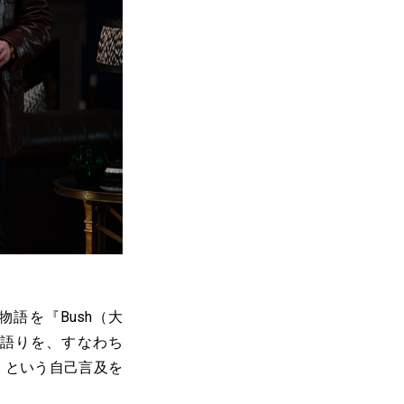
語を『Bush（大
語りを、すなわち
」という自己言及を