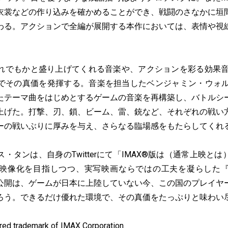
衣裳などの作り込みを確かめることができ、戦闘のさなかに垣
わる。アクションで全編が展開する本作においては、表情や視
でもかと盛り上げてくれる音楽や、アクションを彩る効果音の
でその真価を発揮する。音楽を担当したベンジャミン・ウォル
たテーマ曲をはじめとするゲームの音楽を再構築し、バトルシ
上げた。打撃、刃、鎖、ビーム、雷、銃など、それぞれの戦い
ーの戦いぶりに厚みを与え、さらなる臨場感をもたらしてくれ
タンは、自身のTwitterにて「IMAX®版は（通常上映と
映像化を目指しつつ、実写映画ならではの工夫を凝らした
公開は、ゲームが日本に上陸していない今、この国のプレイヤ
ろう。できるだけ優れた環境で、その真価をたっぷりと味わい
red trademark of IMAX Corporation.