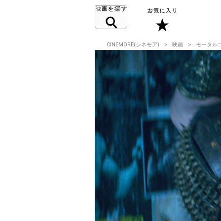
CINEMORE(シネモア)
映画
モータル