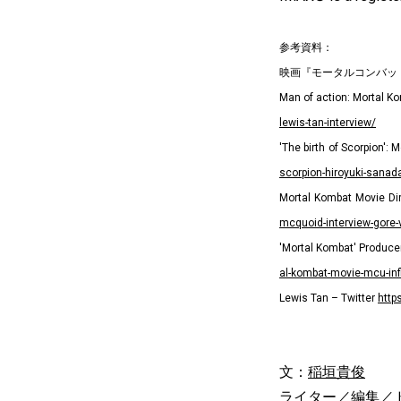
参考資料：
映画『モータルコンバッ
Man of action: Mortal Ko
lewis-tan-interview/
'The birth of Scorpion':
scorpion-hiroyuki-sanada
Mortal Kombat Movie Di
mcquoid-interview-gore-
'Mortal Kombat' Produce
al-kombat-movie-mcu-inf
Lewis Tan – Twitter
http
文：
稲垣貴俊
ライター／編集／