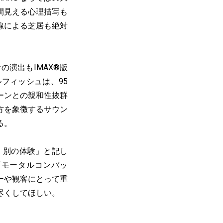
間見える心理描写も
線による芝居も絶対
演出もIMAX®版
フィッシュは、95
ーンとの親和性抜群
方を象徴するサウン
る。
は）別の体験」と記し
『モータルコンバッ
ーや観客にとって重
尽くしてほしい。