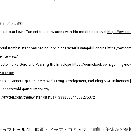
ト』プレス資料
mbat star Lewis Tan enters a new arena with his meatiest role yet
https://ew.co
 Mortal Kombat star goes behind iconic character's vengeful origins
https://ew.co
-interview/
rector Talks Gore and Pushing the Envelope
https://comicbook.com/gaming/new
violence/
r Todd Garner Explains the Movie's Long Development, Including MCU Influences
luences-todd-garner-interview/
s://twitter.com/thelewistan/status/1388253344838275072
ドラマトゥルク。映画・ドラマ・コミック・演劇・美術など領