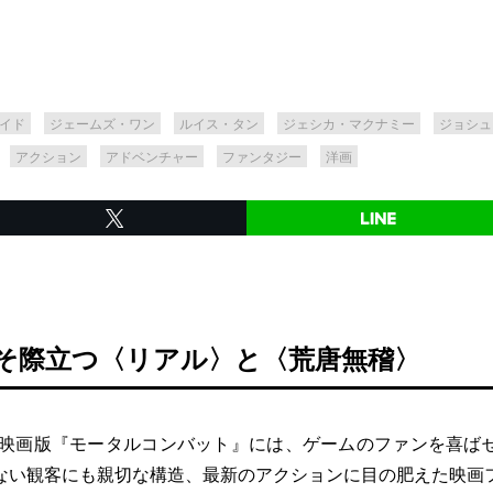
イド
ジェームズ・ワン
ルイス・タン
ジェシカ・マクナミー
ジョシュ
アクション
アドベンチャー
ファンタジー
洋画
こそ際立つ〈リアル〉と〈荒唐無稽〉
た映画版『モータルコンバット』には、ゲームのファンを喜ば
ない観客にも親切な構造、最新のアクションに目の肥えた映画