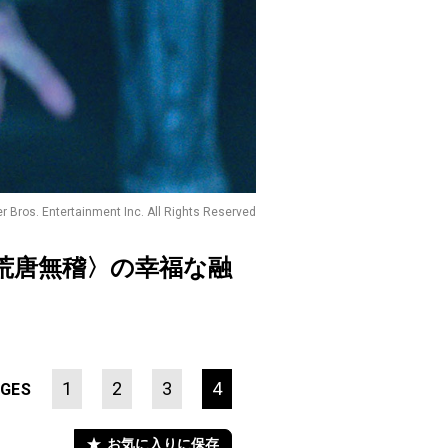
 Bros. Entertainment Inc. All Rights Reserved
荒唐無稽〉の幸福な融
1
2
3
4
GES
お気に入りに保存