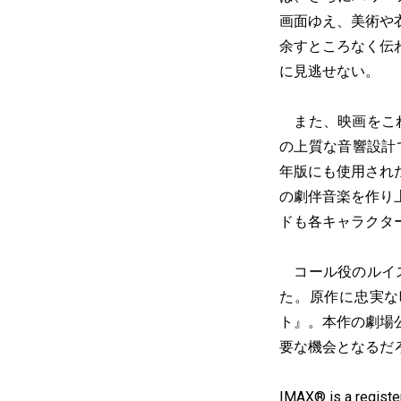
画面ゆえ、美術や
余すところなく伝
に見逃せない。
また、映画をこれ
の上質な音響設計
年版にも使用され
の劇伴音楽を作り
ドも各キャラクタ
コール役のルイス・
た。原作に忠実な
ト』。本作の劇場
要な機会となるだ
IMAX® is a registe