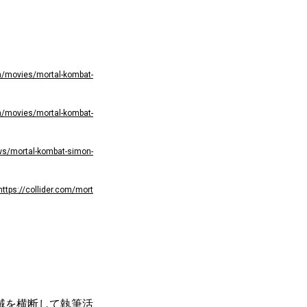
m/movies/mortal-kombat-
m/movies/mortal-kombat-
s/mortal-kombat-simon-
https://collider.com/mort
域を横断して執筆活