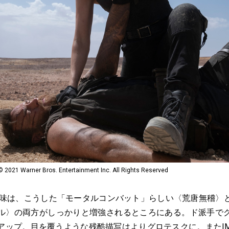
rner Bros. Entertainment Inc. All Rights Reserved
醐味は、こうした「モータルコンバット」らしい〈荒唐無稽〉
ル〉の両方がしっかりと増強されるところにある。ド派手で
アップ。目を覆うような残酷描写はよりグロテスクに。またIM