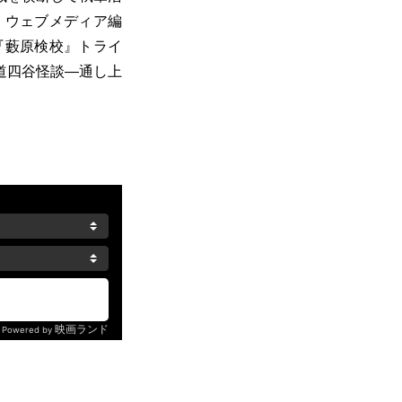
、ウェブメディア編
『藪原検校』トライ
道四谷怪談―通し上