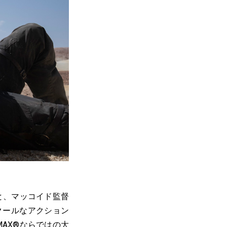
と、マッコイド監督
クールなアクション
AX®ならではの大