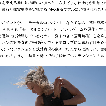
観を支える地に足の着いた演出と、さまざまな仕掛けが用意さ
、優れた鑑賞環境を実現するIMAX®版でフルに発揮されること
ポイントが、「モータルコンバット」ならではの〈荒唐無稽
、そもそも「モータルコンバット」というゲームを原作とする
る意味では踏襲しているために、愛すべき〈荒唐無稽〉も継承
・ハンの対決直後に飛び込んでくるテロップには思わず目を疑
いようなアクションと残酷表現の数々はひたすらに楽しい。観
ないかのような、熱量と勢いでねじ伏せていくテンションの高