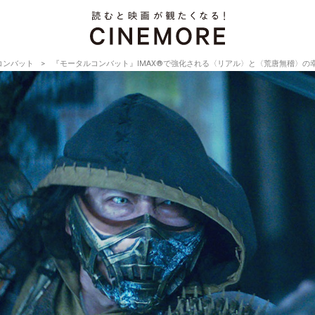
コンバット
『モータルコンバット』IMAX®で強化される〈リアル〉と〈荒唐無稽〉の