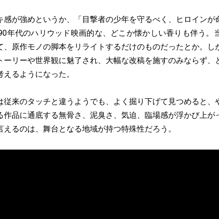
感が強めというか、「目撃者の少年を守るべく、ヒロインが
や90年代のハリウッド映画的な、どこか懐かしい香りも伴う。
て、原作モノの脚本をリライトするだけのものだったとか。し
トーリーや世界観に魅了され、大幅な改稿を施すのみならず、
考えるようになった。
従来のタッチと違うようでも、よく掘り下げて見つめると、
る作品に通底する無骨さ、泥臭さ、気迫、臨場感が浮かび上が
言えるのは、舞台となる地域が持つ特殊性だろう。