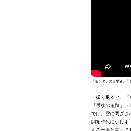
『モンタナの目撃者』予
振り返ると、『ボ
『最後の追跡』（
では、雪に閉ざさ
開拓時代に少しず
する土地と言って