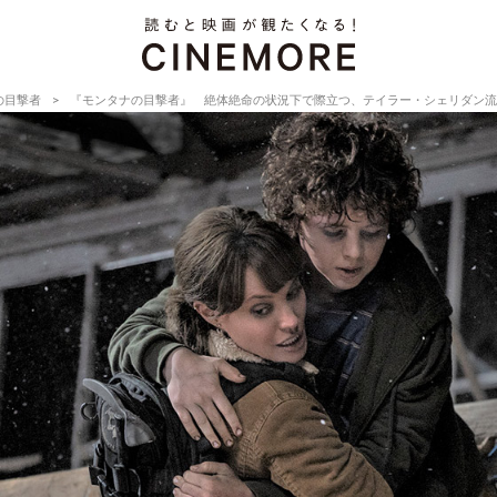
の目撃者
『モンタナの目撃者』 絶体絶命の状況下で際立つ、テイラー・シェリダン流