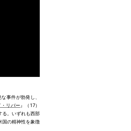
絶な事件が勃発し、
ド・リバー
』（17）
する。いずれも西部
米国の精神性を象徴