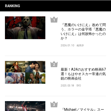
RANKING
『悪魔のいけにえ』改めて問
う、ホラーの金字塔『悪魔の
いけにえ』は何故怖かったの
か？
2026.01.10
相馬学
最新！A24のおすすめ映画67
選！もはやオスカー常連の気
鋭の映画会社
2025.03.18
SYO
『Michael／マイケル』スー