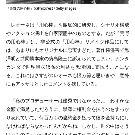
『荒野の用心棒』(c)Photofest / Getty Images
レオーネは『用心棒』を徹底的に研究し、シナリオ構成
やアクション演出を自家薬籠中のものとする。だが『荒野
の用心棒』は、非公式の『用心棒』リメイク作品にして
は、あまりにもオリジナルに忠実すぎた。著作権侵害で黒
澤明と共同脚本家の菊島隆三に訴えられてしまい、ナンダ
カンダで世界興収15％の利益を黒澤側に支払うことにな
る。これにはさすがのレオーネも恨み節と思いきや、意外
にもアッサリとしたコメントを残している。
「私のプロデューサーは優秀ではなかったよ。わずかな
金額で満足しただろうに、黒澤に権利金を払うのをすっか
り忘れていて、何百万もの違約金を払って彼を金持ちにし
なければならなかったんだからね。しかし、世の中はそう
いうものさ」（
セルジオ・レオーネへのインタビュー
より