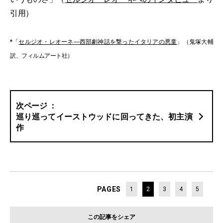
引用）
*「
セルジオ・レオーネ―西部劇神話を撃ったイタリアの悪童
」（鬼塚大輔
訳、フィルムアート社）
巡り巡ってイーストウッドに回ってきた、初主演
作
PAGES
1
2
3
4
5
この記事をシェア