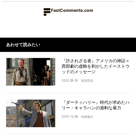
FastComments.com
あわせて読みたい
『許されざる者』アメリカの神話＝
西部劇の虚飾を剥がしたイーストウ
ッドのメッセージ
2020.08.05
稲垣哲也
『ダーティハリー』時代が求めたハ
リー・キャラハンの過剰な暴力
2019.10.08
松崎健夫