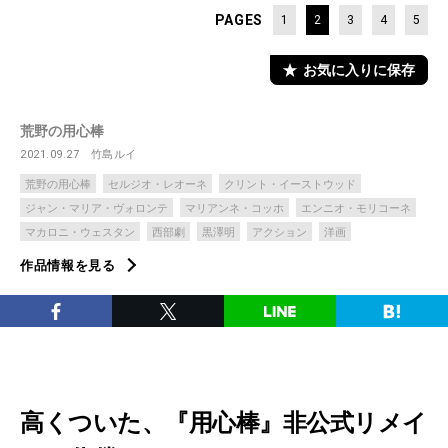
PAGES
1
2
3
4
5
お気に入りに保存
荒野の用心棒
2021.09.27
竹島ルイ
荒野の用心棒
セルジオ・レオーネ
クリント・イーストウッド
ジャン・マリア・ヴォロンテ
マリアンネ・コッホ
エンニオ・モリコーネ
マカロニ・ウェスタン
西部劇
黒澤明
アクション
洋画
作品情報を見る
高くついた、『用心棒』非公式リメイ