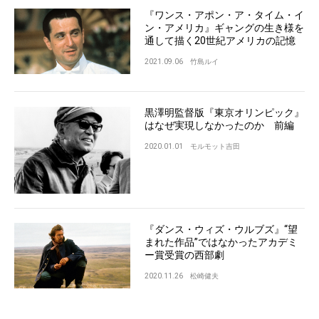
『ワンス・アポン・ア・タイム・イ
ン・アメリカ』ギャングの生き様を
通して描く20世紀アメリカの記憶
2021.09.06
竹島ルイ
黒澤明監督版『東京オリンピック』
はなぜ実現しなかったのか 前編
2020.01.01
モルモット吉田
『ダンス・ウィズ・ウルブズ』“望
まれた作品”ではなかったアカデミ
ー賞受賞の西部劇
2020.11.26
松崎健夫