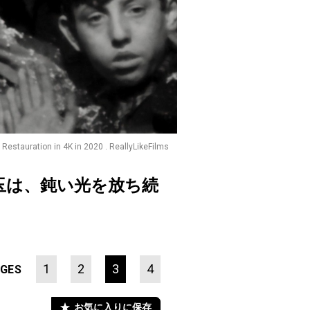
) Restauration in 4K in 2020 . ReallyLikeFilms
玉は、鈍い光を放ち続
1
2
3
4
GES
お気に入りに保存