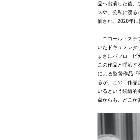
品へ出演した後、
スや、公私に渡る
価され、2020
ニコール・ステフ
いたドキュメンタリー
まさにパブロ・ピ
この作品と呼応す
による監督作品『P
るが、この二作品
いるという続編的
点からも、どこか