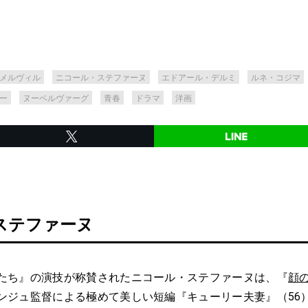
メルヴィル
ニコール・ステファーヌ
エドアール・デルミ
ルネ・コジマ
ー
ヌーベルヴァーグ
青春
ドラマ
洋画
ステファーヌ
ち』の演技が称賛されたニコール・ステファーヌは、『
顔
ンジュ監督による極めて美しい短編『キューリー夫妻』（56