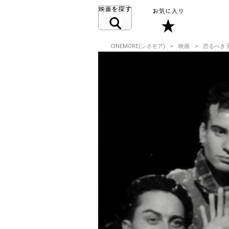
CINEMORE(シネモア)
映画
恐るべき