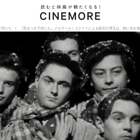
子供たち
『恐るべき子供たち』メルヴィル＝コクトーによる鉱石の雪玉は、鈍い光を放