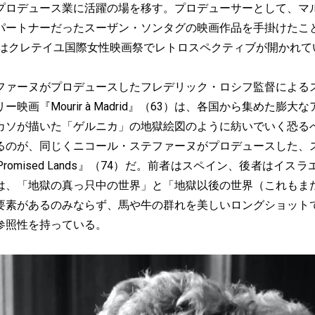
プロデュース業に活躍の場を移す。プロデューサーとして、マ
パートナーだったスーザン・ソンタグの映画作品を手掛けたこ
年にはクレテイユ国際女性映画祭でレトロスペクティブが開かれて
ァーヌがプロデュースしたフレデリック・ロシフ監督による
映画『Mourir à Madrid』（63）は、各国から集めた膨
カソが描いた「ゲルニカ」の地獄絵図のように紡いでいく恐る
るのが、同じくニコール・ステファーヌがプロデュースした、
romised Lands』（74）だ。前者はスペイン、後者はイス
は、「地獄の真っ只中の世界」と「地獄以後の世界（これもま
要素があるのみならず、馬や牛の群れを美しいロングショット
参照性を持っている。