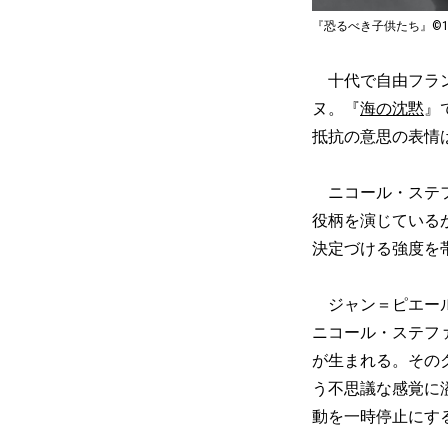
『恐るべき子供たち』©1950 Carol
十代で自由フラン
ヌ。『
海の沈黙
』
抵抗の意思の表情
ニコール・ステフ
役柄を演じている
決定づける強度を
ジャン＝ピエール
ニコール・ステフ
が生まれる。その
う不思議な感覚に
動を一時停止にす