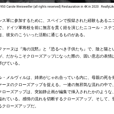
e Weisweiller (all rights reserved) Restauration in 4K in 2020 . ReallyL
ス軍に参加するために、スペインで投獄された経験もあるニ
で、ドイツ軍将校を前に無言を貫く姪を演じたニコール・ステ
は、彼女のこういった活動に通じるものがある。
ァーヌは『海の沈黙』と『恐るべき子供たち』で、陰と陽と
が、だからこそクローズアップになった際の、固い意志の表情
帯びている。
・メルヴィルは、姉弟がじゃれ合っている内に、母親の死を
ァーヌのクローズアップを捉える。一連の無邪気な流れの中で
クローズアップは、突如静止画が編集で挿入されたかのような
溢れている。感情の流れを切断するクローズアップ。そして、
るクローズアップだ。