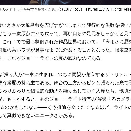
ーから世界を救った男』(c) 2017 Focus Features LLC. All Rights Reser
はいささか大風呂敷を広げすぎてしまって興行的な失敗を招い
はもう一度原点に立ち戻って、再び自らの足元をしっかりと見
、これまでで最も制御された作品世界において、「今まさに歴
易度の高いワザが見事なまでに炸裂することとなった。限定空
す。これがジョー・ライトの真の底力なのである。
“操り人形”一家に生まれ、のちに両親が創立するザ・リトル
殊な経歴の持ち主である。舞台の上方からピンと張られた糸で
ふわりふわりと個性的な動きを繰り出していく人形たち。環境
が、もしかすると、あのジョー・ライト特有の“浮遊するカメラワ
あるのかもしれない――そう推論を立てたくなるほど、ライト
して真似できないユニークさがある。