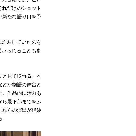
それだけのショット
い新たな語り口を予
に炸裂していたのを
用いられることも多
。
りと見て取れる。本
などが物語の舞台と
せ、作品内に活力あ
から最下部までをふ
これらの演出が絶妙
る。