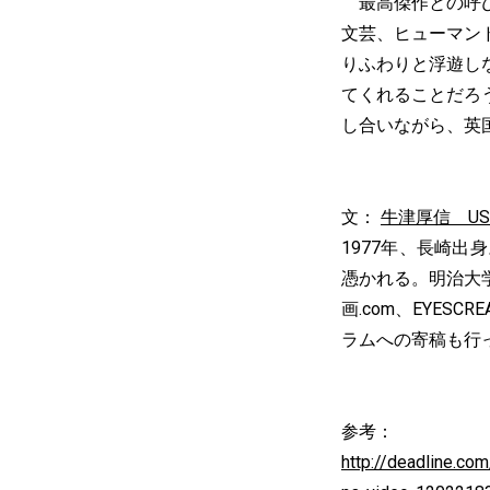
最高傑作との呼び
文芸、ヒューマン
りふわりと浮遊し
てくれることだろ
し合いながら、英
文：
牛津厚信 USHI
1977年、長崎
憑かれる。明治大
画.com、EYE
ラムへの寄稿も行
参考：
http://deadline.co