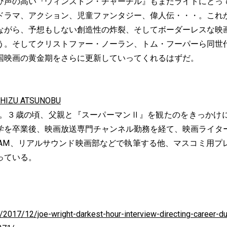
声の高い『ウィンストン・チャーチル』もまだライトにとっ
ドラマ、アクション、児童ファンタジー、偉人伝・・・。これ
ながら、予想もしない創造性の炸裂、そしてボーダーレスな映
う。そしてクリストファー・ノーラン、トム・フーパーら同世
国映画の黄金期をさらに更新していってくれるはずだ。
ZU ATSUNOBU
出身。３歳の頃、父親と『スーパーマンⅡ』を観たのをきっかけ
学を卒業後、映画放送専門チャンネル勤務を経て、映画ライタ
SCREAM、リアルサウンド映画部などで執筆する他、マスコミ用
っている。
m/2017/12/joe-wright-darkest-hour-interview-directing-career-du