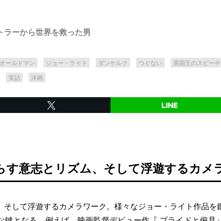
トラーから世界を救った男
オールドマン
ジョー・ライト
ダンケルク
つぐない
英国王のスピーチ
実話
洋画
らす意志とリズム、そして浮遊するカメ
そして浮遊するカメラワーク。様々なジョー・ライト作品を
な鍵となる。例えば、映画監督デビュー作『
プライドと偏見