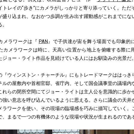
イトレイの“歩き”にカメラがしっかりと寄り添っていく。ただ
が盛り込まれ、なおかつ歩調が生み出す躍動感がこれまでにな
る。
カメラワークは『
PAN
』で子供達が宙を舞う場面でも印象的
たカメラワークは時に、天高い位置から地上を俯瞰する際に
たジョー・ライト作品を見続けている人にはお馴染みの光景だ
『ウィンストン・チャーチル』にもトレードマークははっき
チルの屋敷内や首相官邸、省庁内、そして国会議事堂の議場内
これらの閉所空間にてジョー・ライトは主人公を意識的に歩か
の強い意志を呼び込んでいるように思える。さらに議会の天井
メラワークを使い、その現場の臨場感を巧みに描写していく。
で、まるで一つの有機体のような現場や状況が生まれるのであ