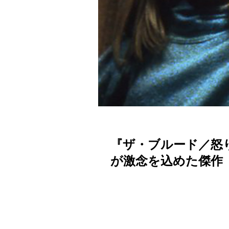
『ザ・ブルード／怒
が激念を込めた傑作