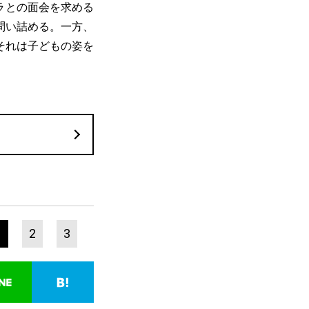
ラとの面会を求める
問い詰める。一方、
それは子どもの姿を
1
2
3