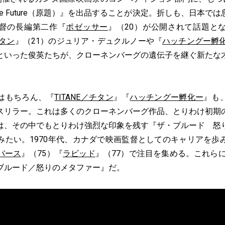
of the Future（原題）』を出品することが決定。折しも、日本
督の長編第二作『
ポゼッサー
』（20）が公開されて話題と
チタン
』（21）のジュリア・デュクルノーや『
ハッチングー孵
といった俊英たちが、クローネンバーグの遺伝子を継ぐ新たな
はもちろん、『
TITANE／チタン
』『
ハッチングー孵化ー
』も
スリラー。これは多くのクローネンバーグ作品、とりわけ初期
は、その中でもとりわけ強烈な印象を残す『ザ・ブルード 怒
みたい。1970年代、カナダで映画監督としてのキャリアを歩
バース
』（75）『
ラビッド
』（77）で注目を集める。これらに
ブルード／怒りのメタファー』だ。