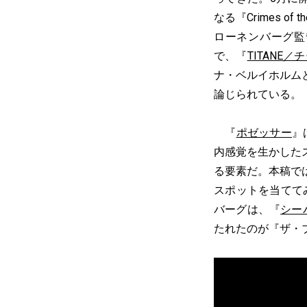
なる『Crimes 
ローネンバーグ監
で、『
TITANE／
ナ・ベルイホルム
論じられている。
『
ポゼッサー
』
内感覚を生かした
る要素だ。本稿で
スポットを当てて
バーグは、『
シー
たれたのが『ザ・