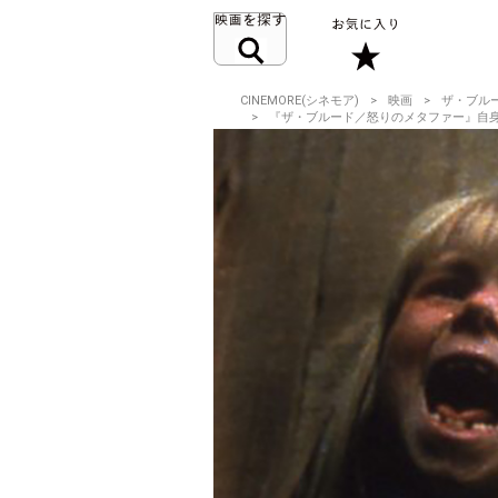
CINEMORE(シネモア)
映画
ザ・ブル
『ザ・ブルード／怒りのメタファー』自身