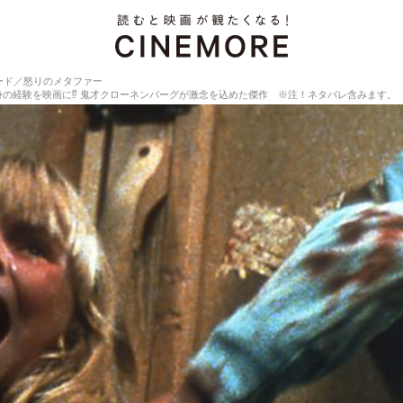
ード／怒りのメタファー
の経験を映画に⁉︎ 鬼才クローネンバーグが激念を込めた傑作 ※注！ネタバレ含みます。