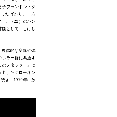
では息子ブランドン・ク
なったばかり。一方
化ー
』（22）のハン
才能として、しばし
、肉体的な変異や体
のホラー群に共通す
りのメタファー』に
み出したクローネン
続き、1979年に放