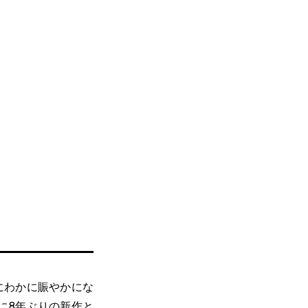
にわかに賑やかにな
に8年ぶりの新作と