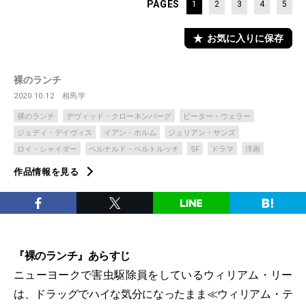
PAGES
1
2
3
4
5
お気に入りに保存
裸のランチ
2020.10.12
相馬学
裸のランチ
デヴィッド・クローネンバーグ
ピーター・ウェラー
ジュディ・デイヴィス
イアン・ホルム
ジュリアン・サンズ
ロイ・シャイダー
ベルナルド・ベルトルッチ
SF
ドラマ
洋画
作品情報を見る
『裸のランチ』あらすじ
ニューヨークで害虫駆除員をしているウィリアム・リー
は、ドラッグでハイな気分になったまま≪ウィリアム・テ