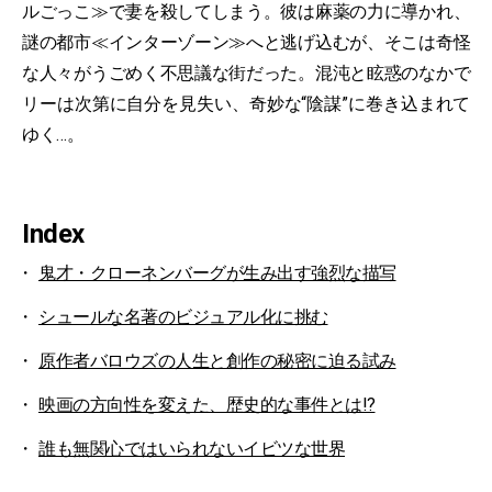
ルごっこ≫で妻を殺してしまう。彼は麻薬の力に導かれ、
謎の都市≪インターゾーン≫へと逃げ込むが、そこは奇怪
な人々がうごめく不思議な街だった。混沌と眩惑のなかで
リーは次第に自分を見失い、奇妙な“陰謀”に巻き込まれて
ゆく…。
Index
鬼才・クローネンバーグが生み出す強烈な描写
シュールな名著のビジュアル化に挑む
原作者バロウズの人生と創作の秘密に迫る試み
映画の方向性を変えた、歴史的な事件とは!?
誰も無関心ではいられないイビツな世界