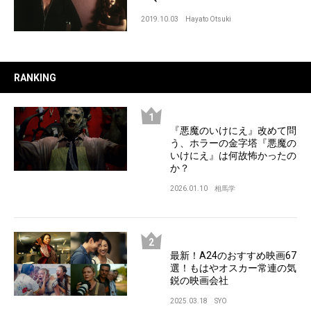
2019.10.03
Hayato Otsuki
RANKING
『悪魔のいけにえ』改めて問
う、ホラーの金字塔『悪魔の
いけにえ』は何故怖かったの
か？
2026.01.10
相馬学
最新！A24のおすすめ映画67
選！もはやオスカー常連の気
鋭の映画会社
2025.03.18
SYO