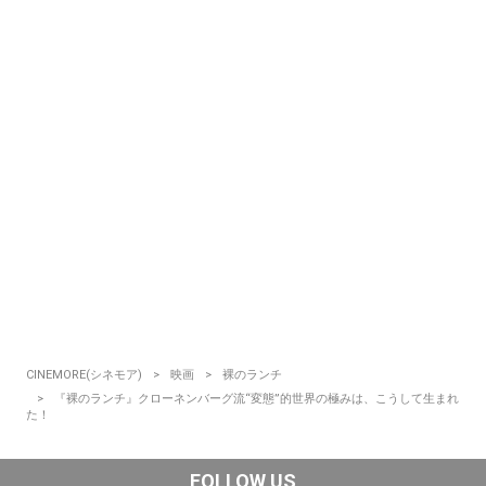
CINEMORE(シネモア)
映画
裸のランチ
『裸のランチ』クローネンバーグ流“変態”的世界の極みは、こうして生まれ
た！
FOLLOW US