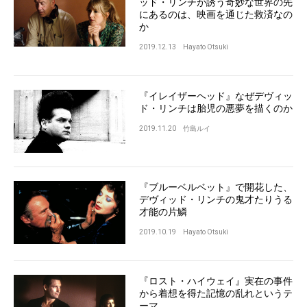
ッド・リンチが誘う奇妙な世界の先
にあるのは、映画を通じた救済なの
か
2019.12.13
Hayato Otsuki
『イレイザーヘッド』なぜデヴィッ
ド・リンチは胎児の悪夢を描くのか
2019.11.20
竹島ルイ
『ブルーベルベット』で開花した、
デヴィッド・リンチの鬼才たりうる
才能の片鱗
2019.10.19
Hayato Otsuki
『ロスト・ハイウェイ』実在の事件
から着想を得た記憶の乱れというテ
ーマ