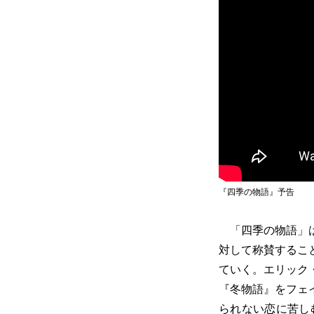
『四季の物語』予告
「四季の物語」は
対して称賛するこ
ていく。エリック
『冬物語』をフェ
られない恋に苦し