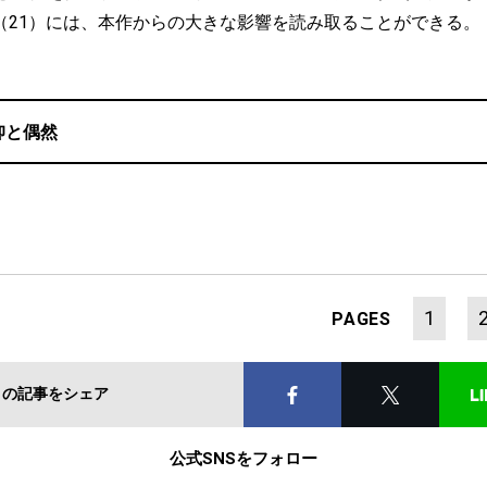
（21）には、本作からの大きな影響を読み取ることができる。
仰と偶然
1
PAGES
この記事をシェア
公式SNSをフォロー