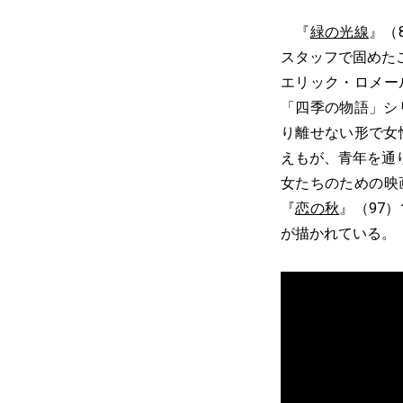
『
緑の光線
』（
スタッフで固めた
エリック・ロメー
「四季の物語」シ
り離せない形で女
えもが、青年を通
女たちのための映
『
恋の秋
』（97
が描かれている。