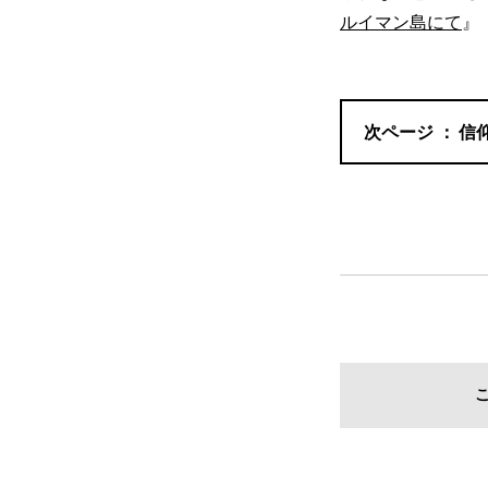
ルイマン島にて
』
信