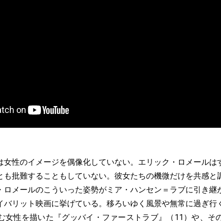
女性のイメージを偶像化していない。エリック・ロメールは
とも批難することもしていない。彼女たちの機微だけを共感と
・ロメールのこういった姿勢がミア・ハンセン＝ラブに引き継
イバリット映画に挙げている。移ろいゆく風景や無常に過ぎ行
む女性を描いた『グッバイ・ファーストラブ』（11）や、そ