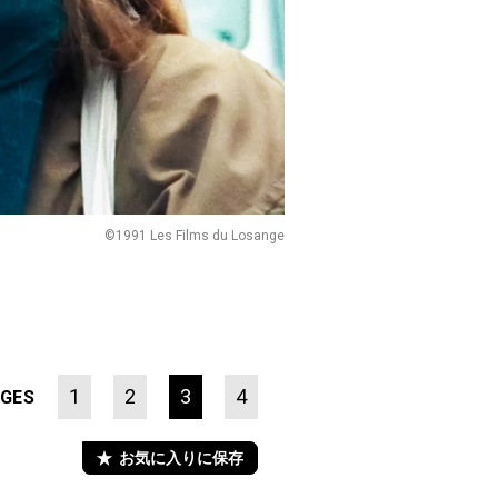
©1991 Les Films du Losange
1
2
3
4
GES
お気に入りに保存