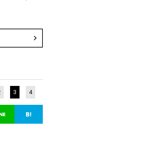
2
3
4