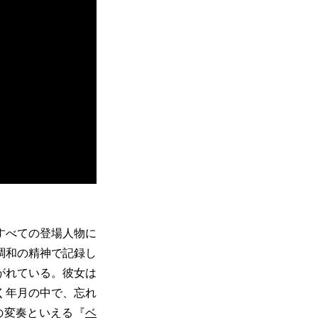
すべての登場人物に
調和の精神で記録し
がれている。彼女は
く年月の中で、忘れ
の変奏といえる『
ベ