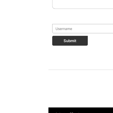
Submit