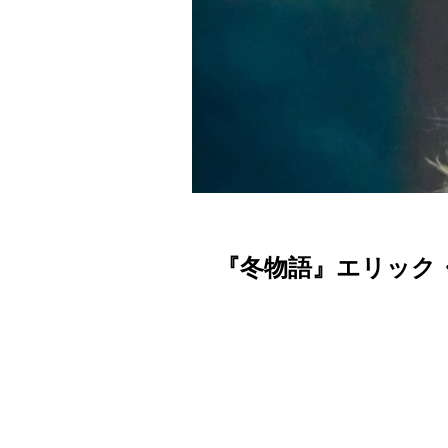
『冬物語』エリック