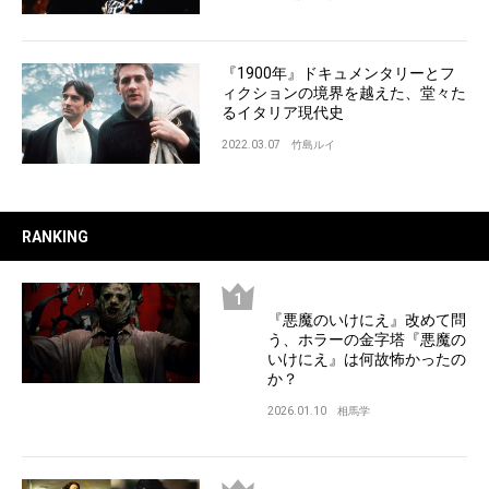
『1900年』ドキュメンタリーとフ
ィクションの境界を越えた、堂々た
るイタリア現代史
2022.03.07
竹島ルイ
RANKING
『悪魔のいけにえ』改めて問
う、ホラーの金字塔『悪魔の
いけにえ』は何故怖かったの
か？
2026.01.10
相馬学