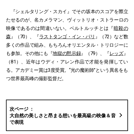
『シェルタリング・スカイ』でその坂本のスコアを際立
たせるのが、名カメラマン、ヴィットリオ・ストラーロの
映像であるのは間違いない。ベルトルッチとは『
暗殺の
森
』（70）、『
ラストタンゴ・イン・パリ
』（72）など数
多くの作品で組み、もちろんオリエンタル・トリロジーに
も参加。その他にも『
地獄の黙示録
』（79）、『
レッズ
』
（81）、近年はウディ・アレン作品で才能を発揮してい
る。アカデミー賞は3度受賞。“光の魔術師”という異名をも
つ世界最高峰の撮影監督だ。
大自然の美しさと昂まる想いを最高級の映像＆音
で表現