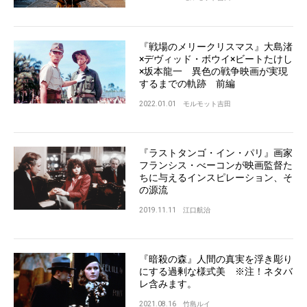
『戦場のメリークリスマス』大島渚
×デヴィッド・ボウイ×ビートたけし
×坂本龍一 異色の戦争映画が実現
するまでの軌跡 前編
2022.01.01
モルモット吉田
『ラストタンゴ・イン・パリ』画家
フランシス・べーコンが映画監督た
ちに与えるインスピレーション、そ
の源流
2019.11.11
江口航治
『暗殺の森』人間の真実を浮き彫り
にする過剰な様式美 ※注！ネタバ
レ含みます。
2021.08.16
竹島ルイ