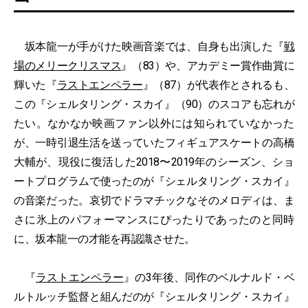
坂本龍一が手がけた映画音楽では、自身も出演した『
戦
場のメリークリスマス
』（83）や、アカデミー賞作曲賞に
輝いた『
ラストエンペラー
』（87）が代表作とされるも、
この『シェルタリング・スカイ』（90）のスコアも忘れが
たい。なかなか映画ファン以外には知られていなかった
が、一時引退生活を送っていたフィギュアスケートの高橋
大輔が、現役に復活した2018〜2019年のシーズン、ショ
ートプログラムで使ったのが『シェルタリング・スカイ』
の音楽だった。哀切でドラマチックなそのメロディは、ま
さに氷上のパフォーマンスにぴったりであったのと同時
に、坂本龍一の才能を再認識させた。
『
ラストエンペラー
』の3年後、同作のベルナルド・ベ
ルトルッチ監督と組んだのが『シェルタリング・スカイ』