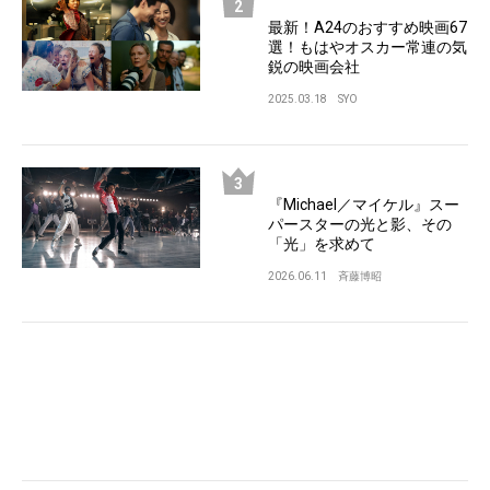
最新！A24のおすすめ映画67
選！もはやオスカー常連の気
鋭の映画会社
2025.03.18
SYO
『Michael／マイケル』スー
パースターの光と影、その
「光」を求めて
2026.06.11
斉藤博昭