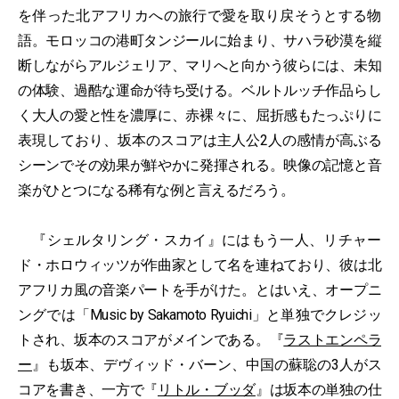
を伴った北アフリカへの旅行で愛を取り戻そうとする物
語。モロッコの港町タンジールに始まり、サハラ砂漠を縦
断しながらアルジェリア、マリへと向かう彼らには、未知
の体験、過酷な運命が待ち受ける。ベルトルッチ作品らし
く大人の愛と性を濃厚に、赤裸々に、屈折感もたっぷりに
表現しており、坂本のスコアは主人公2人の感情が高ぶる
シーンでその効果が鮮やかに発揮される。映像の記憶と音
楽がひとつになる稀有な例と言えるだろう。
『シェルタリング・スカイ』にはもう一人、リチャー
ド・ホロウィッツが作曲家として名を連ねており、彼は北
アフリカ風の音楽パートを手がけた。とはいえ、オープニ
ングでは「Music by Sakamoto Ryuichi」と単独でクレジッ
トされ、坂本のスコアがメインである。『
ラストエンペラ
ー
』も坂本、デヴィッド・バーン、中国の蘇聡の3人がス
コアを書き、一方で『
リトル・ブッダ
』は坂本の単独の仕