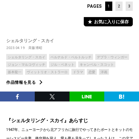
PAGES
1
2
3
お気に入りに保存
シェルタリング・スカイ
2023.04.19
斉藤博昭
シェルタリング・スカイ
ベルナルド・ベルトルッチ
デブラ・ウィンガー
ジョン・マルコヴィッチ
ジル・ベネット
キャンベル・スコット
坂本龍一
ヴィットリオ・ストラーロ
ドラマ
恋愛
洋画
作品情報を見る
『シェルタリング・スカイ』あらすじ
1947年、ニューヨークから北アフリカに旅行でやってきたポートとキットのモ
ーレスビー夫妻。倦怠期を迎え、愛も夢も見失ってしまった２人は、この北ア