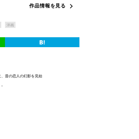
作品情報を見る
洋画
に、昔の恋人の幻影を見始
く。