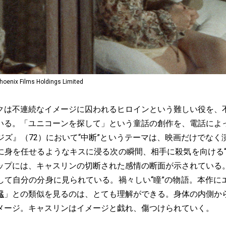
ix Films Holdings Limited
は不連続なイメージに囚われるヒロインという難しい役を、
いる。「ユニコーンを探して」という童話の創作を、電話によ
ジズ』（72）において“中断”というテーマは、映画だけでなく
に身を任せるようなキスに浸る次の瞬間、相手に殺気を向ける“
ップには、キャスリンの切断された感情の断面が示されている
して自分の分身に見られている。禍々しい“瞳”の物語。本作に
臓
」との類似を見るのは、とても理解ができる。身体の内側か
メージ。キャスリンはイメージと戯れ、傷つけられていく。