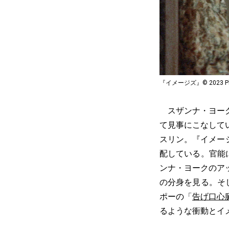
『イメージズ』© 2023 Phoen
スザンナ・ヨーク
て見事にこなして
スリン。『イメー
配している。官能
ンナ・ヨークのア
の分身を見る。そ
ポーの「
告げ口心
るような衝動とイ