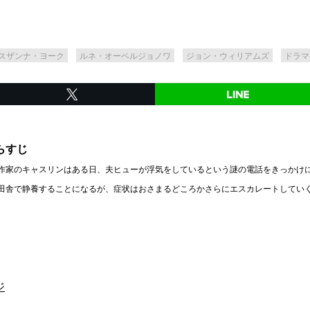
スザンナ・ヨーク
ルネ・オーベルジョノワ
ジョン・ウィリアムズ
ドラマ
らすじ
作家のキャスリンはある日、夫ヒューが浮気をしているという謎の電話をきっかけ
田舎で静養することになるが、症状はおさまるどころかさらにエスカレートしてい
ジ