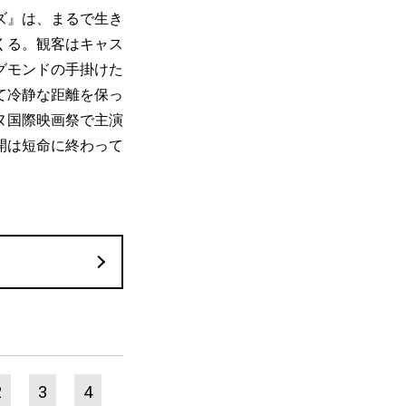
ズ』は、まるで生き
くる。観客はキャス
グモンドの手掛けた
て冷静な距離を保っ
ヌ国際映画祭で主演
開は短命に終わって
2
3
4