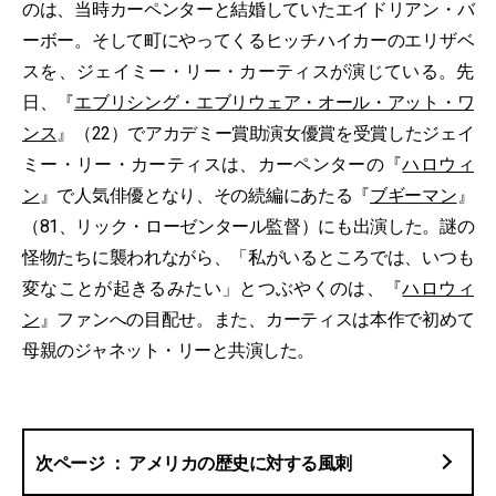
のは、当時カーペンターと結婚していたエイドリアン・バ
ーボー。そして町にやってくるヒッチハイカーのエリザベ
スを、ジェイミー・リー・カーティスが演じている。先
日、『
エブリシング・エブリウェア・オール・アット・ワ
ンス
』（22）でアカデミー賞助演女優賞を受賞したジェイ
ミー・リー・カーティスは、カーペンターの『
ハロウィ
ン
』で人気俳優となり、その続編にあたる『
ブギーマン
』
（81、リック・ローゼンタール監督）にも出演した。謎の
怪物たちに襲われながら、「私がいるところでは、いつも
変なことが起きるみたい」とつぶやくのは、『
ハロウィ
ン
』ファンへの目配せ。また、カーティスは本作で初めて
母親のジャネット・リーと共演した。
アメリカの歴史に対する風刺