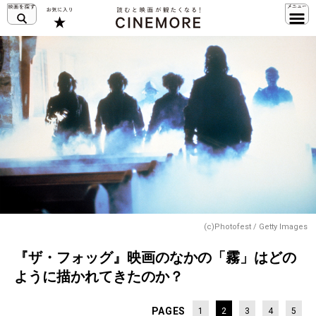
(c)Photofest / Getty Images
『ザ・フォッグ』映画のなかの「霧」はどの
ように描かれてきたのか？
PAGES
1
2
3
4
5