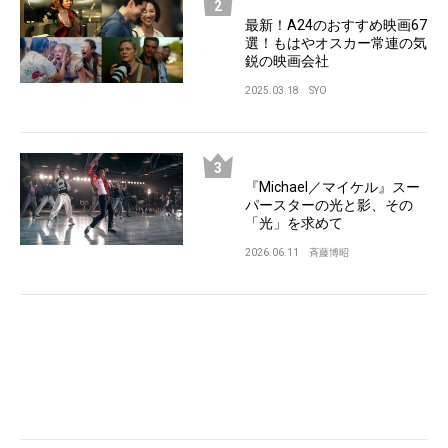
最新！A24のおすすめ映画67
選！もはやオスカー常連の気
鋭の映画会社
2025.03.18
SYO
『Michael／マイケル』スー
パースターの光と影、その
「光」を求めて
2026.06.11
斉藤博昭