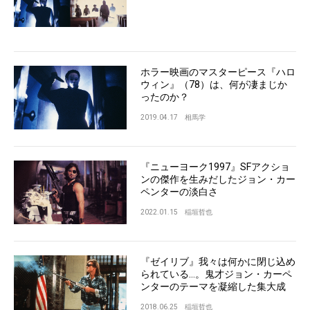
ホラー映画のマスターピース『ハロ
ウィン』（78）は、何が凄まじか
ったのか？
2019.04.17
相馬学
『ニューヨーク1997』SFアクショ
ンの傑作を生みだしたジョン・カー
ペンターの淡白さ
2022.01.15
稲垣哲也
『ゼイリブ』我々は何かに閉じ込め
られている…。鬼才ジョン・カーペ
ンターのテーマを凝縮した集大成
2018.06.25
稲垣哲也