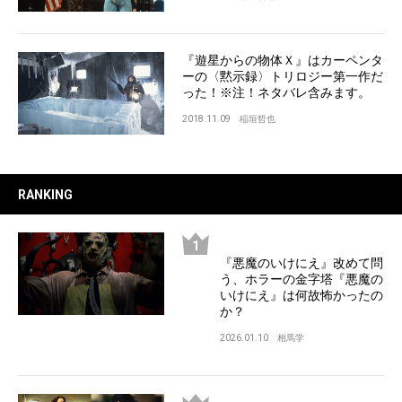
『遊星からの物体Ｘ』はカーペンタ
ーの〈黙示録〉トリロジー第一作だ
った！※注！ネタバレ含みます。
2018.11.09
稲垣哲也
RANKING
『悪魔のいけにえ』改めて問
う、ホラーの金字塔『悪魔の
いけにえ』は何故怖かったの
か？
2026.01.10
相馬学