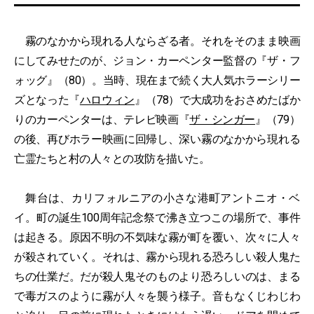
霧のなかから現れる人ならざる者。それをそのまま映画
にしてみせたのが、ジョン・カーペンター監督の『ザ・フ
ォッグ』（80）。当時、現在まで続く大人気ホラーシリー
ズとなった『
ハロウィン
』（78）で大成功をおさめたばか
りのカーペンターは、テレビ映画『
ザ・シンガー
』（79）
の後、再びホラー映画に回帰し、深い霧のなかから現れる
亡霊たちと村の人々との攻防を描いた。
舞台は、カリフォルニアの小さな港町アントニオ・ベ
イ。町の誕生100周年記念祭で沸き立つこの場所で、事件
は起きる。原因不明の不気味な霧が町を覆い、次々に人々
が殺されていく。それは、霧から現れる恐ろしい殺人鬼た
ちの仕業だ。だが殺人鬼そのものより恐ろしいのは、まる
で毒ガスのように霧が人々を襲う様子。音もなくじわじわ