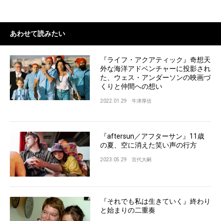
あわせて読みたい
『ライフ・アクアティック』奇想天
外な海洋アドベンチャーに投影され
た、ウェス・アンダーソンの映画づ
くりと仲間への想い
2022.01.29
牛津厚信
『aftersun／アフターサン』11歳
の夏、空に消えた笑い声の行方
2023.05.29
宮代大嗣
『それでも私は生きていく』終わり
と始まりの二重奏