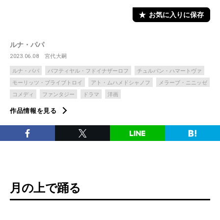
お気に入りに保存
ルナ・パパ
2023.06.08
宮代大嗣
ルナ・パパ
バフティヤル・フドイナザーロフ
チュルパン・ハマートヴァ
モーリッツ・ブライブトロイ
アト・ムハメドシャノフ
メラーブ・ニニッゼ
コメディ
ファンタジー
ドラマ
洋画
作品情報を見る
月の上で踊る