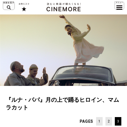
『ルナ・パパ』月の上で踊るヒロイン、マム
ラカット
PAGES
1
2
3