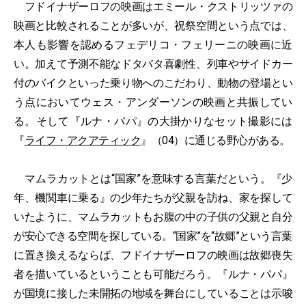
フドイナザーロフの映画はエミール・クストリッツァの
映画と比較されることが多いが、祝祭空間という点では、
本人も影響を認めるフェデリコ・フェリーニの映画に近
い。加えて予測不能なドタバタ喜劇性、列車やサイドカー
付のバイクといった乗り物へのこだわり、動物の登場とい
う点においてウェス・アンダーソンの映画と共振してい
る。そして『ルナ・パパ』の大掛かりなセット撮影には
『
ライフ・アクアティック
』（04）に通じる野心がある。
マムラカットとは“国家”を意味する言葉だという。『少
年、機関車に乗る』の少年たちが父親を訪ね、家を探して
いたように、マムラカットもお腹の中の子供の父親と自分
が安心できる空間を探している。“国家”を“故郷”という言葉
に置き換えるならば、フドイナザーロフの映画は故郷喪失
者を描いているということも可能だろう。『ルナ・パパ』
が国境に接した未開拓の地域を舞台にしていることは示唆