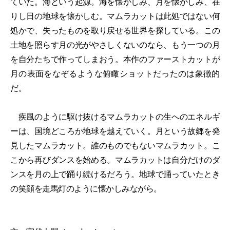
ていた。海という起源。海を懐かしみ、月を懐かしみ、在
りし日の地球を懐かしむ。マムラカットは此処ではない何
処かで、失ったものを取り戻せる世界を探している。この
土地を照らす月の光がやさしくないのなら、もう一つの月
を自分たちで作ってしまおう。本作のファーストカットが
月の表面をなぞるような俯瞰ショットだったのは象徴的
だ。
疾風のように駆け抜けるマムラカットの生へのエネルギ
ーは、国境どころか地球を越えていく。月という故郷を発
見したマムラカット。誰のものでもないマムラカット。こ
こから再びダンスを始める。マムラカットは自分だけのダ
ンスを月の上で踊り続けるだろう。地球で踊っていたとき
の笑顔を走馬灯のように懐かしみながら。