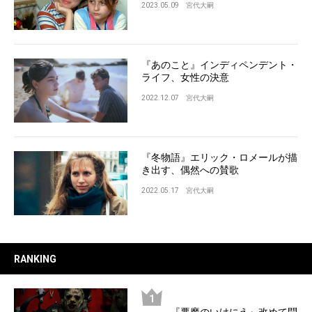
2023.05.09
宮代大嗣
『あのこと』インディペンデント・
ライフ、女性の決意
2022.12.07
宮代大嗣
『冬物語』エリック・ロメールが描
き出す、偶然への賛歌
2022.05.17
宮代大嗣
RANKING
『悪魔のいけにえ』改めて問