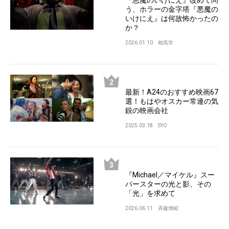
う、ホラーの金字塔『悪魔の
いけにえ』は何故怖かったの
か？
2026.01.10
相馬学
最新！A24のおすすめ映画67
選！もはやオスカー常連の気
鋭の映画会社
2025.03.18
SYO
『Michael／マイケル』スー
パースターの光と影、その
「光」を求めて
2026.06.11
斉藤博昭