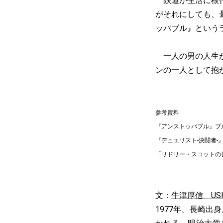
鉄道が生活に根付
がそれにしても、
ッパブル』という
一人の男の人生が
ンの一人として抱
参考資料:
『アンストッパブル』ブ
『デュエリスト-決闘者-
「リドリー・スコットの
文：
牛津厚信 USHI
1977年、長崎出