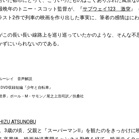
いた都市にとって、こういったものはごくありふれた風景な
最晩年のトニー・スコット監督が、『
サブウェイ123 激突
』
ラスト2作で列車の映画を作り出した事実に、筆者の感情はに
この長い長い線路上を巡り巡っていたかのような、そんな不
かずにいられないのである。
ルーレイ 音声解説
』DVD収録短編『少年と自転車』
世界」ポール・M・サモン／尾之上浩司訳／扶桑社
ZU ATSUNOBU
身。3歳の頃、父親と『スーパーマンII』を観たのをきっかけ