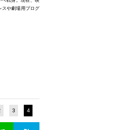
ーへ転身。現在、映
プレスや劇場用プログ
2
3
4