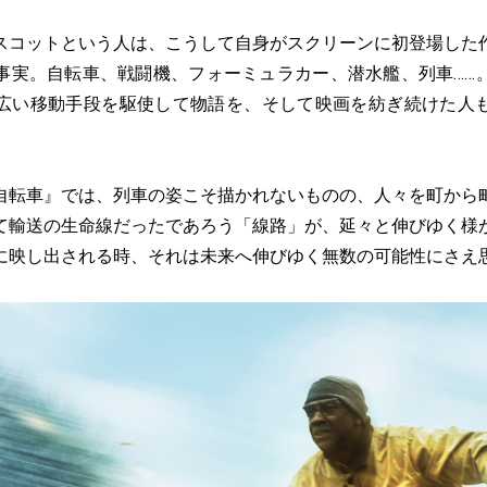
コットという人は、こうして自身がスクリーンに初登場した
事実。自転車、戦闘機、フォーミュラカー、潜水艦、列車……
広い移動手段を駆使して物語を、そして映画を紡ぎ続けた人
転車』では、列車の姿こそ描かれないものの、人々を町から
て輸送の生命線だったであろう「線路」が、延々と伸びゆく様
に映し出される時、それは未来へ伸びゆく無数の可能性にさえ