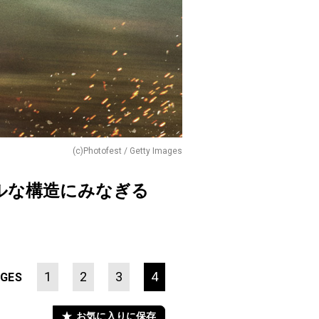
(c)Photofest / Getty Images
ルな構造にみなぎる
1
2
3
4
GES
お気に入りに保存