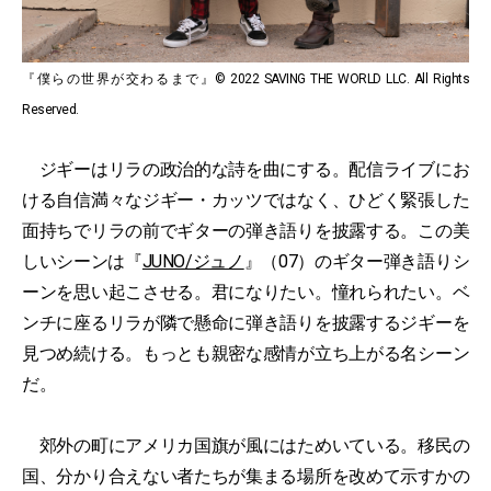
『僕らの世界が交わるまで』© 2022 SAVING THE WORLD LLC. All Rights
Reserved.
ジギーはリラの政治的な詩を曲にする。配信ライブにお
ける自信満々なジギー・カッツではなく、ひどく緊張した
面持ちでリラの前でギターの弾き語りを披露する。この美
しいシーンは『
JUNO/ジュノ
』（07）のギター弾き語りシ
ーンを思い起こさせる。君になりたい。憧れられたい。ベ
ンチに座るリラが隣で懸命に弾き語りを披露するジギーを
見つめ続ける。もっとも親密な感情が立ち上がる名シーン
だ。
郊外の町にアメリカ国旗が風にはためいている。移民の
国、分かり合えない者たちが集まる場所を改めて示すかの