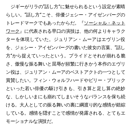
ジギーがリラの“話し方”に魅せられるという設定が素晴
らしい。“話し方”こそ、俳優ジェシー・アイゼンバーグの
トレードマークでもあったからだ。『
ソーシャル・ネット
ワーク
』に代表される早口の演技は、他の何よりキャラク
ターを体現していた。ジュリアン・ムーアはエヴリン役
を、ジェシー・アイゼンバーグの書いた彼女の言葉、“話し
方”から捉えていったという。プライドとそれが崩れる脆
さ、傲慢な振る舞いと屈辱が頻繁に行きかう本作のエヴリ
ン役は、ジュリアン・ムーアのベストアクトの一つとして
賞賛したい。フィン・ウォルフハードやビリー・ブリック
といった若い俳優の駆け引きも、引き算と足し算の絶妙
な、しかしいまにも崩れてしまいそうなバランスを保ち続
ける。大人としての振る舞いの裏に綱渡り的な感情が錯綜
している。感情を隠すことで感情が発露される、とてもエ
モーショナルな演技だ。