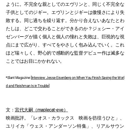
ように。不完全な親としてのエヴリンと、同じく不完全な
子供としてのジギー。エヴリンとジギーは傲慢さにより失
敗する。同じ過ちを繰り返す。分かり合えないあなたとわ
たしは、どこで交わることができるのか？ジェシー・アイ
ゼンバーグが描く個人と個人の憧れと失敗は、巨視的な視
点にまで広がり、すべてをやさしく包み込んでいく。これ
ほど瑞々しく、野心的で感動的な監督デビュー作は滅多な
ことではお目にかかれない。
*Slant Magazine [
Interview: Jesse Eisenberg on When You Finish Saving the Worl
d and Fleishman Is in Trouble
]
文：
宮代大嗣（maplecat-eve）
映画批評。「レオス・カラックス 映画を彷徨うひと」、
ユリイカ「ウェス・アンダーソン特集」、リアルサウン