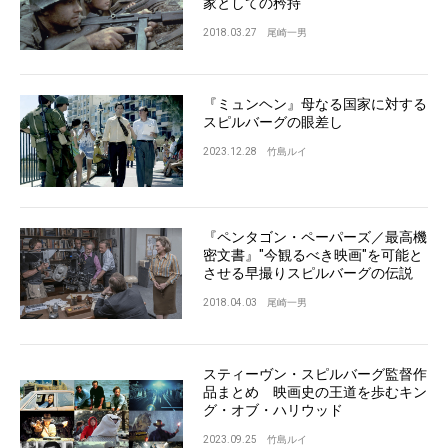
家としての矜持
2018.03.27
尾崎一男
『ミュンヘン』母なる国家に対する
スピルバーグの眼差し
2023.12.28
竹島ルイ
『ペンタゴン・ペーパーズ／最高機
密文書』"今観るべき映画"を可能と
させる早撮りスピルバーグの伝説
2018.04.03
尾崎一男
スティーヴン・スピルバーグ監督作
品まとめ 映画史の王道を歩むキン
グ・オブ・ハリウッド
2023.09.25
竹島ルイ