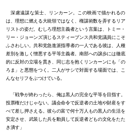
深慮遠謀な策士、リンカーン。この映画で描かれるの
は、理想に燃える大統領ではなく、権謀術数を弄するリア
リストの姿だ。むしろ理想主義者という言葉は、トミー・
リー・ジョーンズ演じるスティーブンス共和党議員にこそ
ふさわしい。共和党急進派指導者の一人である彼は、人種
差別を激しく憎悪する平等主義者。南部への譲歩には徹底
的に反対の立場を貫き、同じ志を抱くリンカーンにも「の
ろま」と悪態をつく。二人がサシで対面する場面では、こ
んなセリフをぶつけている。
「戦争が終わったら、俺は黒人の完全な平等を目指す。
投票権だけじゃない。議会命令で反逆者の土地や財産をす
べて差し押さえる。彼らの富で何十万人もの黒人の生活を
安定させ、武装した兵を動員して反逆者どもの文化をたた
き潰す」