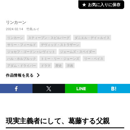
お気に入りに保存
リンカーン
2024.02.14
竹島ルイ
リンカーン
スティーブン・スピルバーグ
ダニエル・デイ＝ルイス
サリー・フィールド
デヴィッド・ストラザーン
ジョセフ・ゴードン＝レヴィット
ジェームズ・スペイダー
ハル・ホルブルック
トミー・リー・ジョーンズ
リー・ペイス
アダム・ドライバー
ドラマ
歴史
洋画
作品情報を見る
現実主義者にして、葛藤する父親