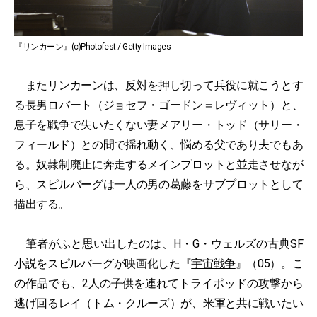
『リンカーン』(c)Photofest / Getty Images
またリンカーンは、反対を押し切って兵役に就こうとす
る長男ロバート（ジョセフ・ゴードン＝レヴィット）と、
息子を戦争で失いたくない妻メアリー・トッド（サリー・
フィールド）との間で揺れ動く、悩める父であり夫でもあ
る。奴隷制廃止に奔走するメインプロットと並走させなが
ら、スピルバーグは一人の男の葛藤をサブプロットとして
描出する。
筆者がふと思い出したのは、H・G・ウェルズの古典SF
小説をスピルバーグが映画化した『
宇宙戦争
』（05）。こ
の作品でも、2人の子供を連れてトライポッドの攻撃から
逃げ回るレイ（トム・クルーズ）が、米軍と共に戦いたい