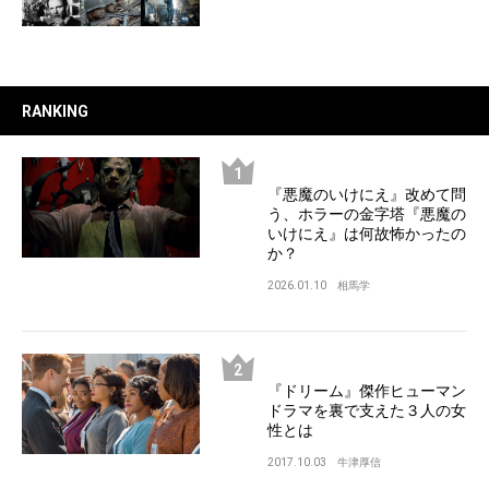
RANKING
『悪魔のいけにえ』改めて問
う、ホラーの金字塔『悪魔の
いけにえ』は何故怖かったの
か？
2026.01.10
相馬学
『ドリーム』傑作ヒューマン
ドラマを裏で支えた３人の女
性とは
2017.10.03
牛津厚信