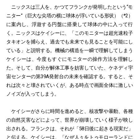
ニックスは三人を、かつてフランクが発明したという“モ
ニター”（巨大な尖塔の横に球体が浮いている形状）（*2）
に案内し、浮遊する円盤に搭乗して球体の中に入って行
く。ニックスはケイシーに、「このモニターは超光速粒子
タキオンを捕らえ、過去でも未来でも見ることを可能にし
ている」と説明する。機械の構造を一瞬で理解してしまう
ケイシーは、今度もすぐにモニターの操作方法を理解し
た。そして、自分が解体工事を妨害していた、ケネディ宇
宙センターの第39A発射台の未来を確認する。すると、そ
れは次々と壊されていくが、ある時点で画面全体に激しい
ノイズが入ってしまう。
ケイシーがさらに時間を進めると、核攻撃や暴動、各種
の自然災害などによって、世界が崩壊していく様子が映し
出される。フランクは、それが「58日後に起きる現実だ」
と伝える。ケイシーは、「なぜ人々をトゥモローランドに