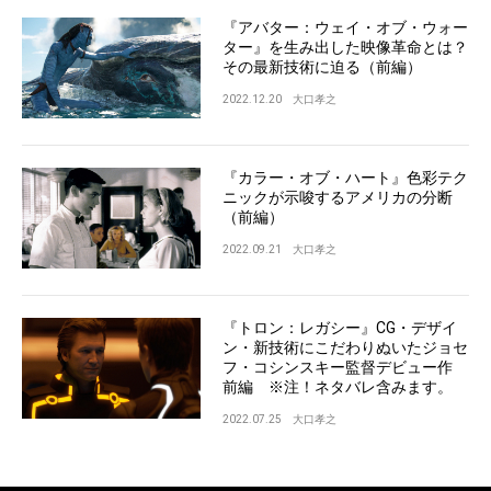
『アバター：ウェイ・オブ・ウォー
ター』を生み出した映像革命とは？
その最新技術に迫る（前編）
2022.12.20
大口孝之
『カラー・オブ・ハート』色彩テク
ニックが示唆するアメリカの分断
（前編）
2022.09.21
大口孝之
『トロン：レガシー』CG・デザイ
ン・新技術にこだわりぬいたジョセ
フ・コシンスキー監督デビュー作
前編 ※注！ネタバレ含みます。
2022.07.25
大口孝之