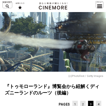
(c)Photofest / Getty Images
『トゥモローランド』博覧会から紐解くディ
ズニーランドのルーツ（後編）
PAGES
1
2
3
4