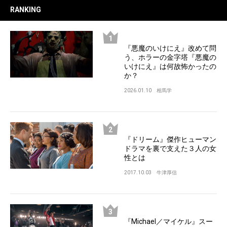
RANKING
『悪魔のいけにえ』改めて問
う、ホラーの金字塔『悪魔の
いけにえ』は何故怖かったの
か？
2026.01.10
相馬学
『ドリーム』傑作ヒューマン
ドラマを裏で支えた３人の女
性とは
2017.10.03
牛津厚信
『Michael／マイケル』スー