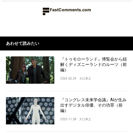
FastComments.com
あわせて読みたい
『トゥモローランド』博覧会から紐
解くディズニーランドのルーツ（前
編）
2024.02.29
大口孝之
『コングレス未来学会議』AIが生み
出すデジタル俳優、その功罪（前
編）
2023.11.28
大口孝之