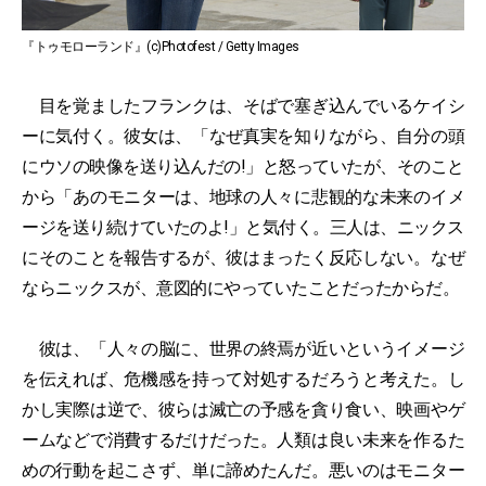
『トゥモローランド』(c)Photofest / Getty Images
目を覚ましたフランクは、そばで塞ぎ込んでいるケイシ
ーに気付く。彼女は、「なぜ真実を知りながら、自分の頭
にウソの映像を送り込んだの!」と怒っていたが、そのこと
から「あのモニターは、地球の人々に悲観的な未来のイメ
ージを送り続けていたのよ!」と気付く。三人は、ニックス
にそのことを報告するが、彼はまったく反応しない。なぜ
ならニックスが、意図的にやっていたことだったからだ。
彼は、「人々の脳に、世界の終焉が近いというイメージ
を伝えれば、危機感を持って対処するだろうと考えた。し
かし実際は逆で、彼らは滅亡の予感を貪り食い、映画やゲ
ームなどで消費するだけだった。人類は良い未来を作るた
めの行動を起こさず、単に諦めたんだ。悪いのはモニター