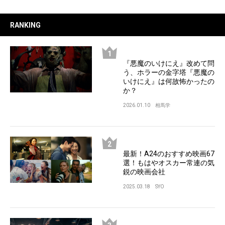
RANKING
『悪魔のいけにえ』改めて問
う、ホラーの金字塔『悪魔の
いけにえ』は何故怖かったの
か？
2026.01.10
相馬学
最新！A24のおすすめ映画67
選！もはやオスカー常連の気
鋭の映画会社
2025.03.18
SYO