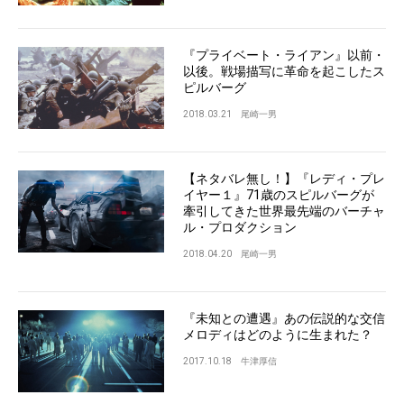
『プライベート・ライアン』以前・
以後。戦場描写に革命を起こしたス
ピルバーグ
2018.03.21
尾崎一男
【ネタバレ無し！】『レディ・プレ
イヤー１』71歳のスピルバーグが
牽引してきた世界最先端のバーチャ
ル・プロダクション
2018.04.20
尾崎一男
『未知との遭遇』あの伝説的な交信
メロディはどのように生まれた？
2017.10.18
牛津厚信