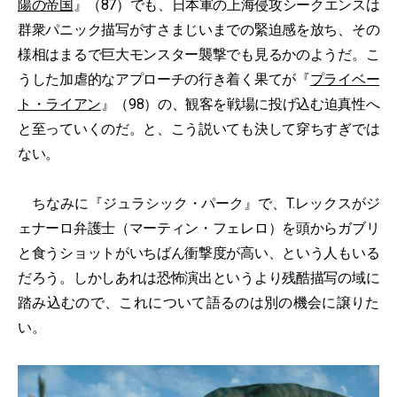
陽の帝国
』（87）でも、日本軍の上海侵攻シークエンスは
群衆パニック描写がすさまじいまでの緊迫感を放ち、その
様相はまるで巨大モンスター襲撃でも見るかのようだ。こ
うした加虐的なアプローチの行き着く果てが『
プライベー
ト・ライアン
』（98）の、観客を戦場に投げ込む迫真性へ
と至っていくのだ。と、こう説いても決して穿ちすぎでは
ない。
ちなみに『ジュラシック・パーク』で、T.レックスがジ
ェナーロ弁護士（マーティン・フェレロ）を頭からガブリ
と食うショットがいちばん衝撃度が高い、という人もいる
だろう。しかしあれは恐怖演出というより残酷描写の域に
踏み込むので、これについて語るのは別の機会に譲りた
い。