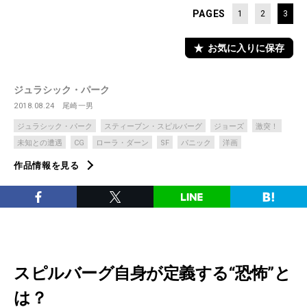
PAGES
1
2
3
お気に入りに保存
ジュラシック・パーク
2018.08.24
尾崎一男
ジュラシック・パーク
スティーブン・スピルバーグ
ジョーズ
激突！
未知との遭遇
CG
ローラ・ダーン
SF
パニック
洋画
作品情報を見る
スピルバーグ自身が定義する“恐怖”と
は？