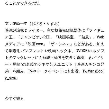
ることができるのだ。
文：
尾崎一男（おざき・かずお）
映画評論家＆ライター。主な執筆先は紙媒体に「フィギュ
ア王」「チャンピオンRED」「映画秘宝」「熱風」、Web
メディアに「映画.com」「ザ・シネマ」などがある。加え
て劇場用パンフレットや映画ムック本、DVD&Blu-rayソフ
トのブックレットにも解説・論考を数多く寄稿。また“ドリ
ー・尾崎”の名義でシネマ芸人ユニット［映画ガチンコ兄
弟］を組み、TVやトークイベントにも出没。Twitter:
@doll
y_ozaki
今すぐ観る