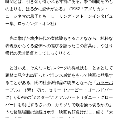
瞬間とは、引き金が引かれる寸前にある。撃つ瞬間そのも
のよりも、はるかに恐怖がある」（1982「アメリカン・ニ
ューシネマの息子たち ローリング・ストーンインタビュ
ー集」ロッキング・オン社）
先に挙げた幼少時代の実体験もさることながら、純粋な
表現欲からくる恐怖への追求を語ったこの言葉は、やはり
稀代の天才監督としてしっくりくる。
とはいえ、そんなスピルバーグの得意技も、ときとして
題材に見合わぬ狂ったバランス感覚をもって映画に登場す
ることがある。氏の社会派作品の嚆矢となった『
カラーパ
ープル
』（85）では、セリー（ウーピー・ゴールドバー
グ）がDV夫の“ミスター”ことアルバート（ダニー・グロー
バー）を剃毛するさいの、カミソリで喉を掻っ切るかのよ
うな緊張場面の連続はホラー映画も顔負けだし、続く『
太