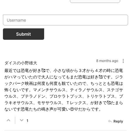
Submit
8 months ago
ダイスの小野雄大
最近では恐竜が好き🥰で、小さな頃から３才から４才の時に恐竜
がハマっていたので大人になってもまだ恐竜は好き🥰です。ジラ
ックパーク映画は何度も何度も観ていたので、ちっととも恐竜は
怖くないです。マメンチサウルス、ティラノサウルス、ステゴサ
ウルス、プテラノドン、プロケラトプッス、トリケラトプス、ブ
ラキオサウルス、モササウルス、Ｔレックス、が好きで🥰たまら
ないです恐竜たちの鳴き声が可愛い😍🩷だからです。
1
Reply