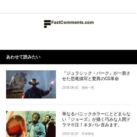
FastComments.com
あわせて読みたい
『ジュラシック・パーク』が一新さ
せた恐竜描写と驚異のCG革命
2018.08.02
尾崎一男
単なるパニックホラーにとどまらな
い『ジョーズ』が描く巧みな人間ド
ラマ※注！ネタバレ含みます。
2019.05.07
牛津厚信