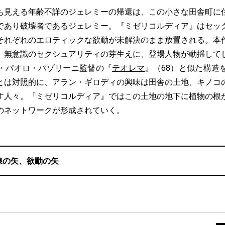
見える年齢不詳のジェレミーの帰還は、この小さな田舎町に
であり破壊者であるジェレミー。『ミゼリコルディア』はセッ
それぞれのエロティックな欲動が未解決のまま放置される。本
。無意識のセクシュアリティの芽生えに、登場人物が動揺して
・パオロ・パゾリーニ監督の『
テオレマ
』（68）と似た構造
とは対照的に、アラン・ギロディの興味は田舎の土地、キノコ
す人々。『ミゼリコルディア』ではこの土地の地下に植物の根
のネットワークが形成されていく。
線の矢、欲動の矢