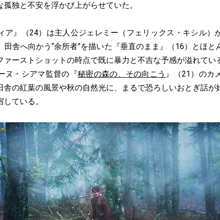
な孤独と不安を浮かび上がらせていた。
ア』（24）は主人公ジェレミー（フェリックス・キシル）
。田舎へ向かう“余所者”を描いた『垂直のまま』（16）とほと
ファーストショットの時点で既に暴力と不吉な予感が溢れてい
ーヌ・シアマ監督の『
秘密の森の、その向こう
』（21）のカ
田舎の紅葉の風景や秋の自然光に、まるで恐ろしいおとぎ話が
宿している。