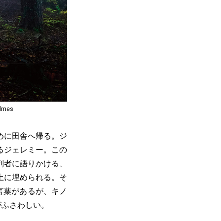
ilmes
めに田舎へ帰る。ジ
るジェレミー。この
列者に語りかける、
土に埋められる。そ
言葉があるが、キノ
がふさわしい。