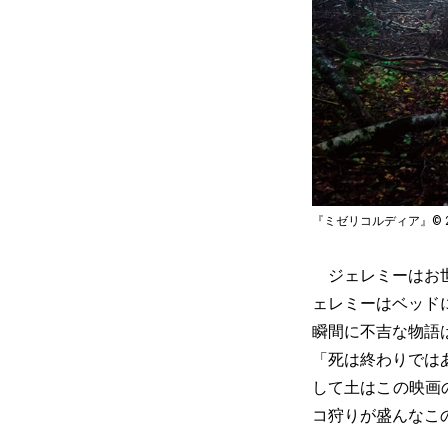
『ミゼリコルディア』© 2024 CG 
ジェレミーはお世
ェレミーはベッド
瞬間に不吉な物語
「死は終わりでは
して土はこの映画
コ狩りが盛んなこ