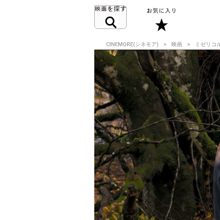
CINEMORE(シネモア)
映画
ミゼリコ