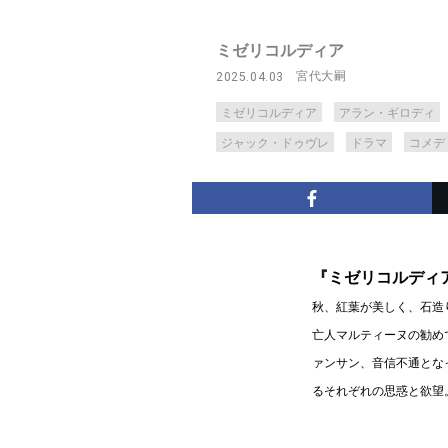
ミゼリコルディア
宮代大嗣
2025.04.03
ミゼリコルディア
アラン・ギロディ
ジャック・ドゥヴレ
ドラマ
コメデ
『ミゼリコルディ
秋、紅葉が美しく、石造
亡人マルティーヌの勧め
ァンサン、音信不通とな
るそれぞれの思惑と欲望