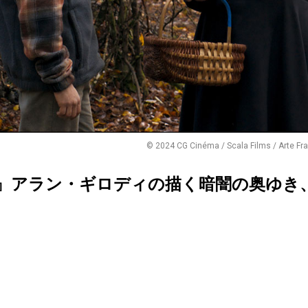
© 2024 CG Cinéma / Scala Films / Arte Fr
』アラン・ギロディの描く暗闇の奥ゆき