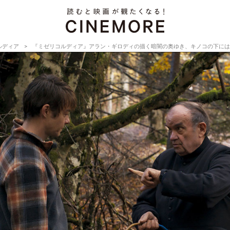
ルディア
『ミゼリコルディア』アラン・ギロディの描く暗闇の奥ゆき、キノコの下には