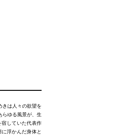
めきは人々の欲望を
あらゆる風景が、生
を宿していた代表作
湖に浮かんだ身体と