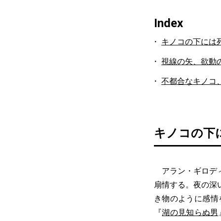
Index
キノコの下には
視線の矢、欲動
不都合なキノコ
キノコの下
アラン・ギロディ
扇情する。夜の深
き物のように感情
『
湖の見知らぬ男