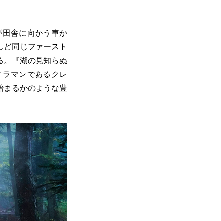
が田舎に向かう車か
んど同じファースト
る。『
湖の見知らぬ
メラマンであるクレ
始まるかのような豊