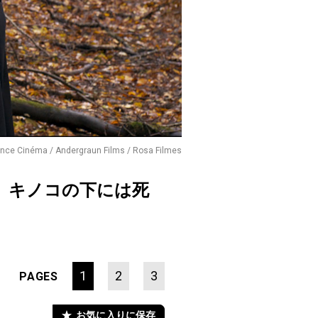
ance Cinéma / Andergraun Films / Rosa Filmes
、キノコの下には死
1
2
3
PAGES
お気に入りに保存