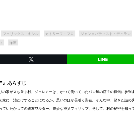
フェリックス・キシル
カトリーヌ・フロ
ジャン＝バティスト・デュラン
ィ
洋画
ア』あらすじ
りの家が立ち並ぶ村。ジェレミーは、かつて働いていたパン屋の店主の葬儀に参列
で家に一泊だけすることになるが、思いのほか長引く滞在。そんな中、起きた謎の
っていたかつての親友ワルター、奇妙な神父フィリップ、そして、村の秘密を知っ
。