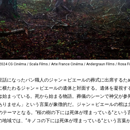
Cinéma / Scala Films / Arte France Cinéma / Andergraun Films / Rosa F
話になったパン職人のジャン＝ピエールの葬式に出席するた
に横たわるジャン＝ピエールの遺体と対面する。遺体を凝視す
は始まっている。死から始まる物語。葬儀のシーンで神父が参
ありません」という言葉が象徴的だ。ジャン＝ピエールの棺は
のテーマとなる。“桜の樹の下には死体が埋まっている”という
の地域では、“キノコの下には死体が埋まっている”という言葉