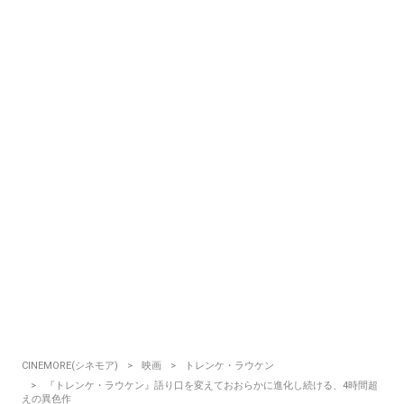
CINEMORE(シネモア)
映画
トレンケ・ラウケン
『トレンケ・ラウケン』語り口を変えておおらかに進化し続ける、4時間超
えの異色作