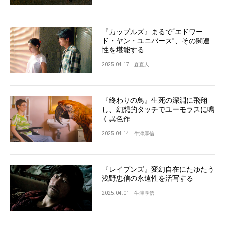
『カップルズ』まるで“エドワー
ド・ヤン・ユニバース”、その関連
性を堪能する
2025.04.17
森直人
『終わりの鳥』生死の深淵に飛翔
し、幻想的タッチでユーモラスに鳴
く異色作
2025.04.14
牛津厚信
『レイブンズ』変幻自在にたゆたう
浅野忠信の永遠性を活写する
2025.04.01
牛津厚信