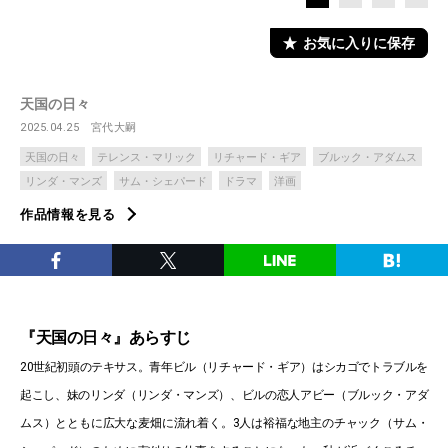
お気に入りに保存
天国の日々
2025.04.25
宮代大嗣
天国の日々
テレンス・マリック
リチャード・ギア
ブルック・アダムス
リンダ・マンズ
サム・シェパード
ドラマ
洋画
作品情報を見る
『天国の日々』あらすじ
20世紀初頭のテキサス。青年ビル（リチャード・ギア）はシカゴでトラブルを
起こし、妹のリンダ（リンダ・マンズ）、ビルの恋人アビー（ブルック・アダ
ムス）とともに広大な麦畑に流れ着く。3人は裕福な地主のチャック（サム・