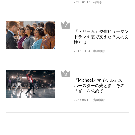
2026.01.10
相馬学
『ドリーム』傑作ヒューマン
ドラマを裏で支えた３人の女
性とは
2017.10.03
牛津厚信
『Michael／マイケル』スー
パースターの光と影、その
「光」を求めて
2026.06.11
斉藤博昭