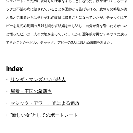
シェパード）のために麦刈りの仕事をすることになった。秋が近づくころチャ
ックは不治の病に侵されていることを医師から告げられる。麦刈りの時期が終
わると労働者たちはそれぞれの故郷に帰ることになっていたが、チャックはア
ビーを見初め周囲の反対も聞かず結婚を申し込む。自分が身を引いた方がいい
と悟ったビルは一人その地を去っていく。しかし翌年彼が再びテキサスに戻っ
てきたことからビル、チャック、アビーの3人は思わぬ展開を迎えた。
Index
リンダ・マンズという詩人
屋敷＝王国の希薄さ
マジック・アワー、光による追放
“新しい女”としてのポートレート