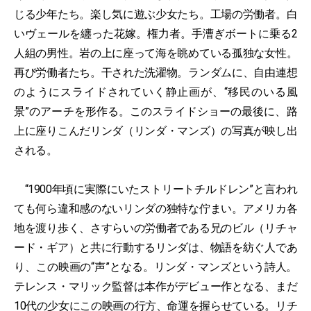
じる少年たち。楽し気に遊ぶ少女たち。工場の労働者。白
いヴェールを纏った花嫁。権力者。手漕ぎボートに乗る2
人組の男性。岩の上に座って海を眺めている孤独な女性。
再び労働者たち。干された洗濯物。ランダムに、自由連想
のようにスライドされていく静止画が、“移民のいる風
景”のアーチを形作る。このスライドショーの最後に、路
上に座りこんだリンダ（リンダ・マンズ）の写真が映し出
される。
“1900年頃に実際にいたストリートチルドレン”と言われ
ても何ら違和感のないリンダの独特な佇まい。アメリカ各
地を渡り歩く、さすらいの労働者である兄のビル（リチャ
ード・ギア）と共に行動するリンダは、物語を紡ぐ人であ
り、この映画の“声”となる。リンダ・マンズという詩人。
テレンス・マリック監督は本作がデビュー作となる、まだ
10代の少女にこの映画の行方、命運を握らせている。リチ