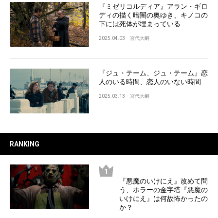
『ミゼリコルディア』アラン・ギロ
ディの描く暗闇の奥ゆき、キノコの
下には死体が埋まっている
2025.04.03
宮代大嗣
『ジュ・テーム、ジュ・テーム』恋
人のいる時間、恋人のいない時間
2025.03.13
宮代大嗣
RANKING
『悪魔のいけにえ』改めて問
う、ホラーの金字塔『悪魔の
いけにえ』は何故怖かったの
か？