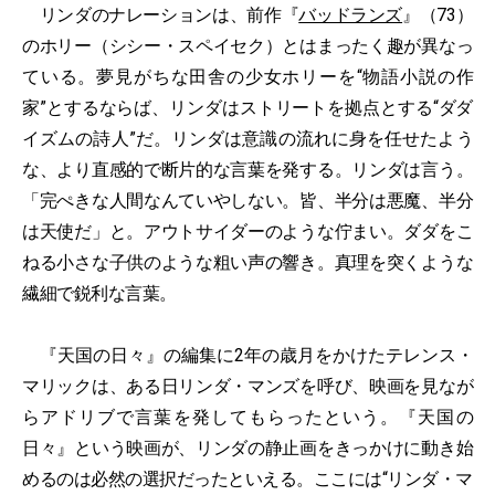
リンダのナレーションは、前作『
バッドランズ
』（73）
のホリー（シシー・スペイセク）とはまったく趣が異なっ
ている。夢見がちな田舎の少女ホリーを“物語小説の作
家”とするならば、リンダはストリートを拠点とする“ダダ
イズムの詩人”だ。リンダは意識の流れに身を任せたよう
な、より直感的で断片的な言葉を発する。リンダは言う。
「完ぺきな人間なんていやしない。皆、半分は悪魔、半分
は天使だ」と。アウトサイダーのような佇まい。ダダをこ
ねる小さな子供のような粗い声の響き。真理を突くような
繊細で鋭利な言葉。
『天国の日々』の編集に2年の歳月をかけたテレンス・
マリックは、ある日リンダ・マンズを呼び、映画を見なが
らアドリブで言葉を発してもらったという。『天国の
日々』という映画が、リンダの静止画をきっかけに動き始
めるのは必然の選択だったといえる。ここには“リンダ・マ