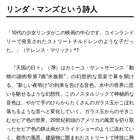
リンダ・マンズという詩人
「10代の少女リンダがこの映画の中心です。コインランド
リーで発見されたストリートチルドレンのような子だっ
た。」（テレンス・マリック）*1
『天国の日々』（78）はカミーユ・サン＝サーンス「動
物の謝肉祭第7曲“水族館”」の幻想的な音楽で幕を開け
る。“新しい夜明け”の到来を告げる音色。水中の世界に思
いを馳せるような幻想性。このノスタルジックで神秘的な
音色は、やがて手のひらからたくさんのガラス玉がこぼれ
落ちるような音へと変化していく。ガラス玉からのぞきこ
むセピア色の世界。20世紀初頭のアメリカの風景を切り取
ったセピア色の静止画がスライドショーのように流れてい
く。都市の風景。建築物に囲まれたストリートで球技に興