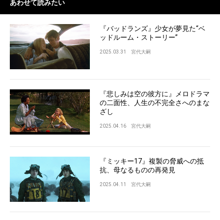
あわせて読みたい
『バッドランズ』少女が夢見た“ベ
ッドルーム・ストーリー”
2025.03.31
宮代大嗣
『悲しみは空の彼方に』メロドラマ
の二面性、人生の不完全さへのまな
ざし
2025.04.16
宮代大嗣
『ミッキー17』複製の脅威への抵
抗、母なるものの再発見
2025.04.11
宮代大嗣