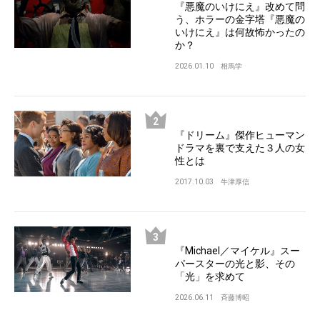
『悪魔のいけにえ』改めて問
う、ホラーの金字塔『悪魔の
いけにえ』は何故怖かったの
か？
2026.01.10
相馬学
『ドリーム』傑作ヒューマン
ドラマを裏で支えた３人の女
性とは
2017.10.03
牛津厚信
『Michael／マイケル』スー
パースターの光と影、その
「光」を求めて
2026.06.11
斉藤博昭