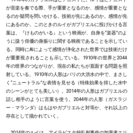
が音楽を奏でる際、手が重要となるのか、感情が重要とな
るのか疑問を問いかける。技術が先にあるのか。感情が先
にあるのか。このときのルイがガブリエルに投げかける言
葉は、『けものがいる』という映画が、自身を“楽器”のよ
うに扱う俳優の身振りに関する映画であることを示してい
る。同時にAIによって感情が浄化された世界では技術だけ
が重要視されることも示している。1910年の世界と2044
年の世界のつながりが、現在の私たちが直面する問題を照
射している。1910年の人形はパリの大洪水の中で、まさし
く“ニュートラル”な表情を見せる（特殊効果を排した水中
のシーンがとても美しい）。2014年の人形はガブリエルの
話し相手のように言葉を使う。2044年の人形（ガスラジ
ー・マランダ）はもはやガブリエルと対等か、それ以上の
存在として描かれていく。
2014年のルイは、アイラビスタ銃乱射事件の加害者エリ