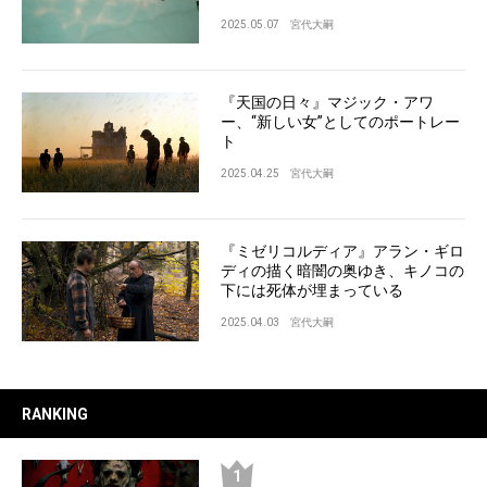
2025.05.07
宮代大嗣
『天国の日々』マジック・アワ
ー、“新しい女”としてのポートレー
ト
2025.04.25
宮代大嗣
『ミゼリコルディア』アラン・ギロ
ディの描く暗闇の奥ゆき、キノコの
下には死体が埋まっている
2025.04.03
宮代大嗣
RANKING