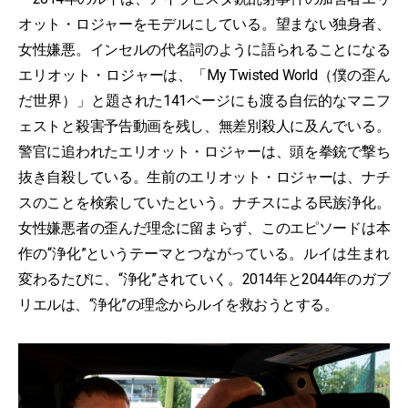
オット・ロジャーをモデルにしている。望まない独身者、
女性嫌悪。インセルの代名詞のように語られることになる
エリオット・ロジャーは、「My Twisted World（僕の歪ん
だ世界）」と題された141ページにも渡る自伝的なマニフ
ェストと殺害予告動画を残し、無差別殺人に及んでいる。
警官に追われたエリオット・ロジャーは、頭を拳銃で撃ち
抜き自殺している。生前のエリオット・ロジャーは、ナチ
スのことを検索していたという。ナチスによる民族浄化。
女性嫌悪者の歪んだ理念に留まらず、このエピソードは本
作の“浄化”というテーマとつながっている。ルイは生まれ
変わるたびに、“浄化”されていく。2014年と2044年のガブ
リエルは、“浄化”の理念からルイを救おうとする。