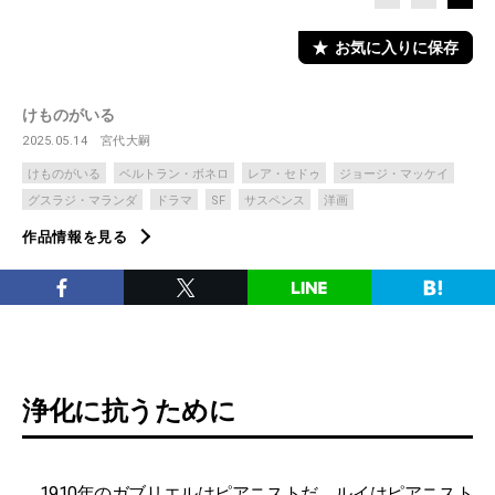
お気に入りに保存
けものがいる
2025.05.14
宮代大嗣
けものがいる
ベルトラン・ボネロ
レア・セドゥ
ジョージ・マッケイ
グスラジ・マランダ
ドラマ
SF
サスペンス
洋画
作品情報を見る
浄化に抗うために
1910年のガブリエルはピアニストだ。ルイはピアニスト