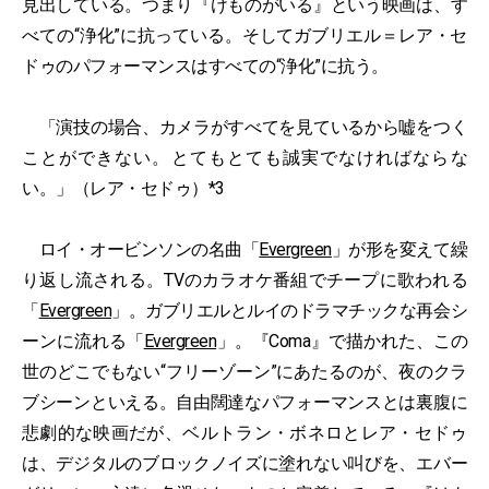
見出している。つまり『けものがいる』という映画は、す
べての“浄化”に抗っている。そしてガブリエル＝レア・セ
ドゥのパフォーマンスはすべての“浄化”に抗う。
「演技の場合、カメラがすべてを見ているから嘘をつく
ことができない。とてもとても誠実でなければならな
い。」（レア・セドゥ）*3
ロイ・オービンソンの名曲「
Evergreen
」が形を変えて繰
り返し流される。TVのカラオケ番組でチープに歌われる
「
Evergreen
」。ガブリエルとルイのドラマチックな再会シ
ーンに流れる「
Evergreen
」。『Coma』で描かれた、この
世のどこでもない“フリーゾーン”にあたるのが、夜のクラ
ブシーンといえる。自由闊達なパフォーマンスとは裏腹に
悲劇的な映画だが、ベルトラン・ボネロとレア・セドゥ
は、デジタルのブロックノイズに塗れない叫びを、エバー