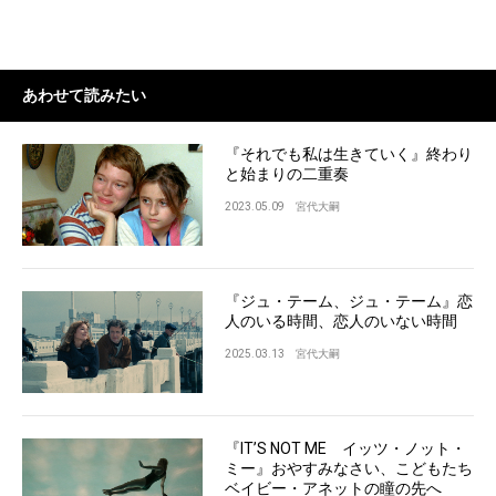
あわせて読みたい
『それでも私は生きていく』終わり
と始まりの二重奏
2023.05.09
宮代大嗣
『ジュ・テーム、ジュ・テーム』恋
人のいる時間、恋人のいない時間
2025.03.13
宮代大嗣
『IT’S NOT ME イッツ・ノット・
ミー』おやすみなさい、こどもたち
ベイビー・アネットの瞳の先へ